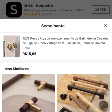
SHEIN - Moda online
×
OBTER
Baixe o App e ganhe cupom exclusivo de 15% OFF!
(2,847)
Semelhante
1/2/5 Peças Alça de Armazenamento de Gabinete de Cozinha
de Liga de Zinco Vintage com Furo Único, Botão de Gaveta
de Cômoda Retrô, Puxador de Porta Rústico, Ferragem de
Retrô
Móveis de Gabinete
R$15,95
Itens Similares