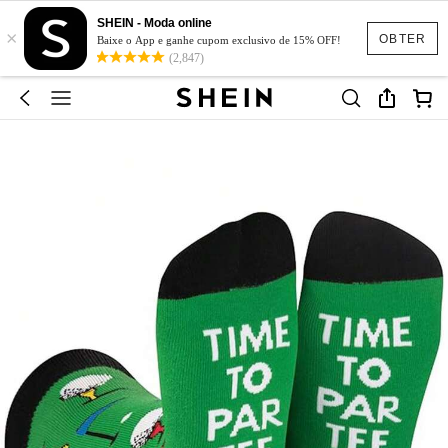
SHEIN - Moda online
×
OBTER
Baixe o App e ganhe cupom exclusivo de 15% OFF!
(2,847)