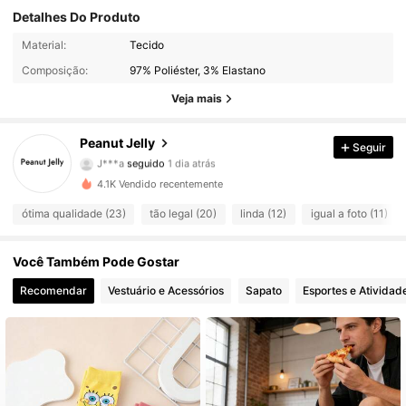
Detalhes Do Produto
Material:
Tecido
19 Seguidores
4,77
Composição:
97% Poliéster, 3% Elastano
19 Seguidores
4,77
Veja mais
19 Seguidores
4,77
Peanut Jelly
Seguir
J***a
seguido
1 dia atrás
19 Seguidores
4,77
4.1K Vendido recentemente
ótima qualidade (23)
tão legal (20)
linda (12)
igual a foto (11)
19 Seguidores
4,77
Você Também Pode Gostar
19 Seguidores
4,77
Recomendar
Vestuário e Acessórios
Sapato
Esportes e Atividad
19 Seguidores
4,77
19 Seguidores
4,77
19 Seguidores
4,77