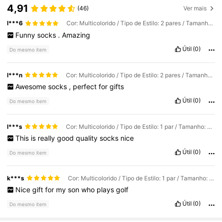
4,91
(46)
Ver mais
l***6
Cor: Multicolorido / Tipo de Estilo: 2 pares / Tamanho: 43-46
Funny
socks
.
Amazing
Útil
(0)
Do mesmo item
l***n
Cor: Multicolorido / Tipo de Estilo: 2 pares / Tamanho: 43-46
Awesome
socks
,
perfect
for
gifts
Útil
(0)
Do mesmo item
l***s
Cor: Multicolorido / Tipo de Estilo: 1 par / Tamanho: 43-46
This
is
really
good
quality
socks
nice
Útil
(0)
Do mesmo item
k***s
Cor: Multicolorido / Tipo de Estilo: 1 par / Tamanho: 43-46
Nice
gift
for
my
son
who
plays
golf
Útil
(0)
Do mesmo item