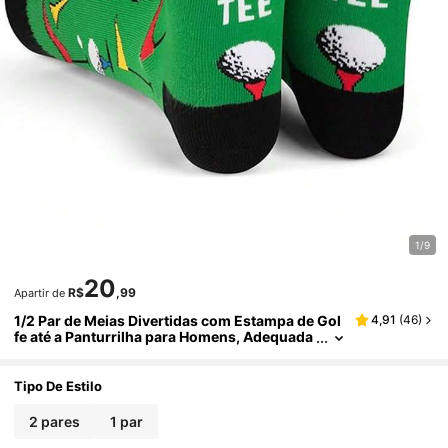
1/9
20
R$
,99
Apartir de
1/2 Par de Meias Divertidas com Estampa de Gol
4,91
(
46
)
fe até a Panturrilha para Homens, Adequada
s como Presentes Interessantes para Golfist
as, Tamanho Unissex, Ótimas para Aniversários
ou Pequenos Presentes
Tipo De Estilo
2 pares
1 par