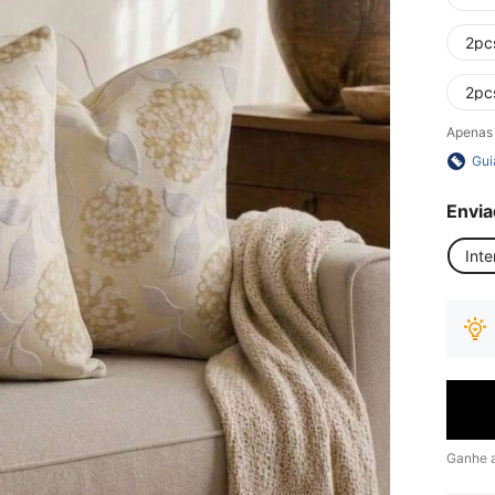
2pc
2pc
Apenas 
Gui
Envia
Inte
Ganhe 