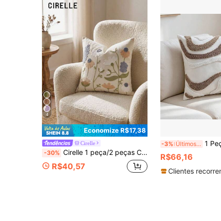
4
Economize R$17,38
1 Peça Capa de Almofada Decorativa com Onda Abstrata em Tela
Cirelle
-3%
Últimos 3 dias
Cirelle 1 peça/2 peças Capas de Almofada Bordadas Boho, Capa de Almofada Botânica de Flores Silvestres Azul Empoeirado, Fronha de Almofada Floral Texturizada de Bouclé para Sofá, Divã, Quarto (Sem Enchimento)
-30%
R$66,16
R$40,57
Clientes recorre