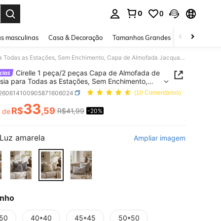
0
0
ar. Press Enter to select.
s masculinas
Casa & Decoração
Tamanhos Grandes
Joias e acessó
Cirelle 1 peça/2 peças Capa de Almofada de Hortênsia para Todas as Estações, Sem Enchimento, Capa de Almofada Jacquard Elegante para Decoração Doméstica, Sala de Estar & Sofá Estilo Fazenda Quarto
Cirelle 1 peça/2 peças Capa de Almofada de
sia para Todas as Estações, Sem Enchimento,
e Almofada Jacquard Elegante para Decoração
f260614100905871606024
(10 Comentários)
ica, Sala de Estar & Sofá Estilo Fazenda Quarto
33
R$
,59
R$41,99
r de
-20%
ICE AND AVAILABILITY
Luz amarela
Ampliar imagem
nho
50
40*40
45*45
50*50