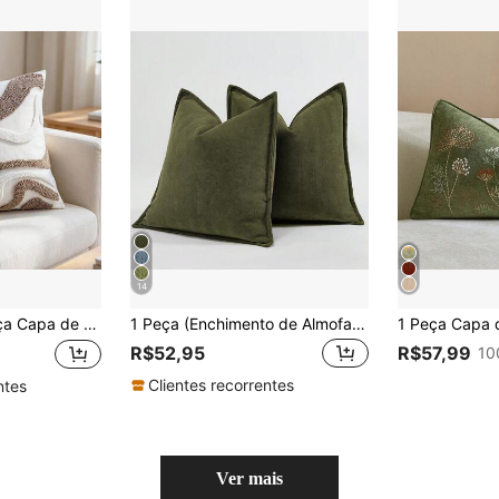
14
 Acolchoada 45x45cm, Capa de Almofada Texturizada Minimalista Boho para Sofá, Quarto, Sala de Estar, Decoração de Casa, Sem Enchimento
1 Peça (Enchimento de Almofada Não Incluído) Capa de Almofada Decorativa com Textura de Espinha de Peixe e Borda Aveludada, Capa de Almofada Decorativa Macia e Luxuosa de Chenille, Adequada para Sofá, Cama, Quarto, Escritório, Hotel, Decoração, Todas as Estações
R$52,95
R$57,99
10
Clientes recorrentes
ntes
Ver mais