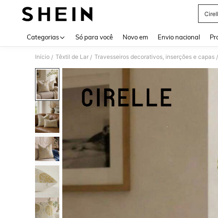
Cire
Use up 
Categorias
Só para você
Novo em
Envio nacional
Pr
Início
Têxtil de Lar
Travesseiros decorativos, inserções e capas
/
/
/