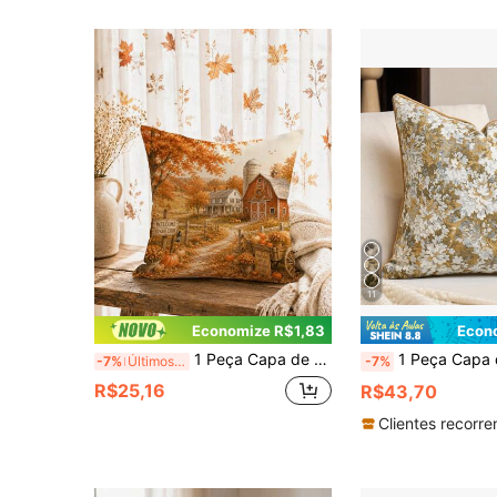
11
Economize R$1,83
Econ
1 Peça Capa de Almofada com Padrão de Abóbora de Paisagem de Fazenda de Outono, Impressão Unilateral em Material de Veludo de Pele de Pêssego de Poliéster, 45*45CM/18*18 polegadas, Adequada para Decoração de Quarto, Decoração de Sofá Minimalista Moderna para Sala de Estar, Presente
1 Peça Capa de Almofada Decorativa Floral Vintage Americana, Capa de Almofada de Sofá Estilo Fazenda, 
-7%
Últimos 3 dias
-7%
R$25,16
R$43,70
Clientes recorre