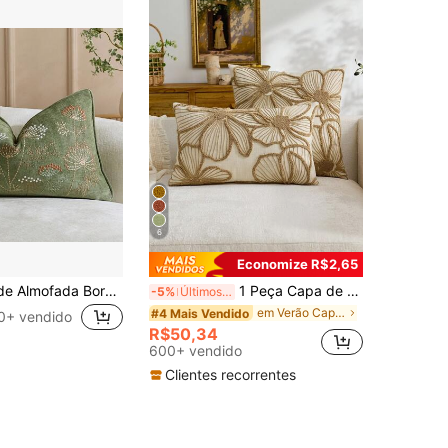
6
Economize R$2,65
1 Peça Capa de Almofada Bordada para Casa, Tamanho 12x20 Polegadas, Capa de Almofada Decorativa Estilo Boêmio com Zíper, Adequada para Sofá de Sala de Estar, Cama, Design Floral e Abelha, Verde Acinzentado
1 Peça Capa de Almofada Bordada Floral Bege Minimalista Moderna, Capa de Almofada Floral de Primavera/Verão, Adequada para Decoração Interna, Capa de Almofada para Todas as Estações, Enchimento de Almofada Não Incluído
-5%
Últimos 3 dias
em Verão Capa de almofada
#4 Mais Vendido
0+ vendido
R$50,34
600+ vendido
Clientes recorrentes