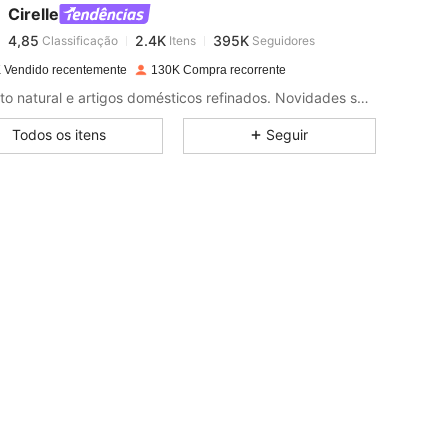
Cirelle
4,85
2.4K
395K
Classificação
Itens
Seguidores
j***r
pago
1 dia atrás
 Vendido recentemente
130K Compra recorrente
4,85
2.4K
395K
Conforto natural e artigos domésticos refinados. Novidades semanais — siga para atualizações!
Todos os itens
Seguir
4,85
2.4K
395K
4,85
2.4K
395K
4,85
2.4K
395K
4,85
2.4K
395K
4,85
2.4K
395K