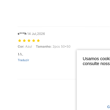
s***h
14 Jul,2026
Cor: Azul, Tamanho: 2pcs 50*50
Cor:
Azul
Tamanho:
2pcs 50*50
١١.
Usamos cookie
Traduzir
consulte nos
Ver Mais Ava
C