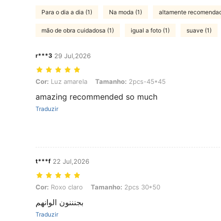
Para o dia a dia (1)
Na moda (1)
altamente recomendado
mão de obra cuidadosa (1)
igual a foto (1)
suave (1)
r***3
29 Jul,2026
Cor: Luz amarela, Tamanho: 2pcs-45*45
Cor:
Luz amarela
Tamanho:
2pcs-45*45
amazing recommended so much
Traduzir
t***f
22 Jul,2026
Cor: Roxo claro, Tamanho: 2pcs 30*50
Cor:
Roxo claro
Tamanho:
2pcs 30*50
بجنننون الوانهم
Traduzir