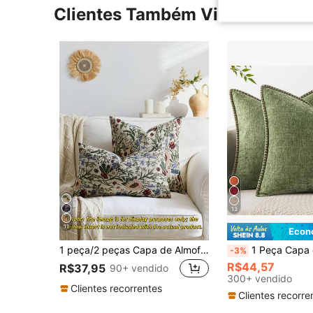
Clientes Também Visitaram
13
11
Econ
1 peça/2 peças Capa de Almofada Decorativa com Estampa Floral, Adequada para Todas as Estações, Disponível em Várias Cores, Estampas e Tamanhos, Fronha de Tecido Jacquard de Alta Densidade (Enchimento de Almofada Não Incluído), Fechamento com Zíper, Adequada para Festas de Feriados, Almofadas de Sofá Combinando em Bege, Almofadas de Sofá, Almofadas de Cama, Sala de Estar, Escritório, Almofadas de Carro, Também Pode Ser um Presente Simples e Macio.
1 Peça Capa de Almofada Dupla Face de Chenille Verde Sálvia Macia e Confortável (Sem Enchimento), Capa de Almofada
-3%
R$44,57
R$37,95
90+ vendido
300+ vendido
Clientes recorrentes
Clientes recorre