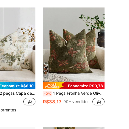
4
Economize R$6,10
Economize R$0,78
Vintage, Capa de Almofada Jacquard Chenille + Falso Cashmere, Decoração Doméstica Diária, Sofá, Cama, Quarto, Lembrança, Decoração de Feriado, Primavera Verão Outono Inverno, Casa Estética
1 Peça Fronha Verde Oliva (Sem Enchimento) com Padrão Floral, Capa de Almofada Jacquard Macia e Confortável de Luxo da Moda Moderna, Adequada para Decoração Doméstica Diária, Sofá, Cama, Quarto, Sala de Estar, Café, Salão de Exposições, Fronha Decorativa, Decoração de Festa de Feriado Diária, Primavera Verão Outono Inverno Todas as Estações
-2%
R$38,17
90+ vendido
correntes