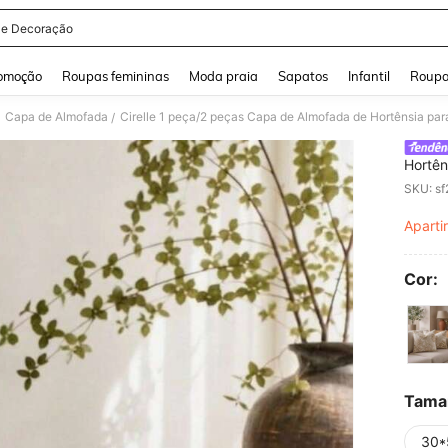
lle Decoração
and down arrow keys to navigate search Buscas recentes and Pesquisar e Encontr
omoção
Roupas femininas
Moda praia
Sapatos
Infantil
Roupa
Capa de Almofada
/
Hortên
Capa d
SKU: s
Domést
Aparti
PR
Cor:
Tama
30*