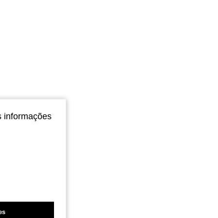
4,85
2.4K
395K
s informações
es