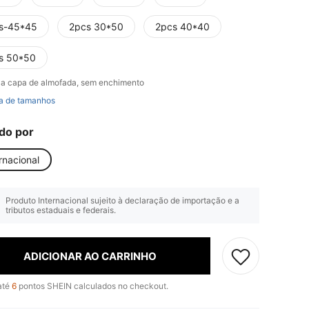
s-45*45
2pcs 30*50
2pcs 40*40
s 50*50
a capa de almofada, sem enchimento
a de tamanhos
do por
rnacional
Produto Internacional sujeito à declaração de importação e a
tributos estaduais e federais.
ADICIONAR AO CARRINHO
até
6
pontos SHEIN calculados no checkout.