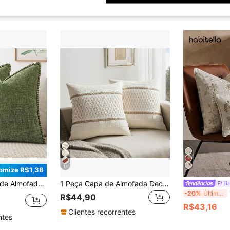
14
omize R$1,38
 de Veludo Estilo Fazenda, Fronha Decorativa Quadrada, Adequada para Sofá e Cama, Primavera/Verão
1 Peça Capa de Almofada Decorativa Estilo Boêmio
Ha
1 
-20%
Últimos 3 dias
R$44,90
R$43,16
Clientes recorrentes
ntes