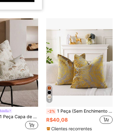
6
1 Peça (Sem Enchimento de Almofada) Capa Decorativa de Almofada para Sofá, Almofada de Sofá de Veludo Jacquard, Capa de Almofada Fofinha, Fronha de Almofada Macia, Almofada Decorativa para Decoração de Casa no Ramadã, Almofada de Sofá Estilo Nórdico Retrô, Nova Capa de Almofada de Luxo para Decoração de Casa, Fronha Decorativa para Sala de Estar, Pátio, Quarto, Dourada
bitella
-2%
Peça Capa de Almofada Bordada de 12x20 Polegadas, Capa de Almofada Decorativa Estilo Boêmio com Zíper, Adequada para Sofá de Sala de Estar, Cama, Design Floral e Abelha, Bege
R$40,08
Clientes recorrentes