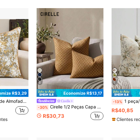
8
7
omize R$3,29
Economize R$13,17
Adequada para Sala de Estar e Quarto, Pode Ser Usada como Presente, Todas as Estações
1 peça/2 peças Capa de Almofada Verde Oliva (Sem Enchimento) Padrão Floral Botânico 
Cirelle
-13%
Cirelle 1/2 Peças Capa de Almofada Xadrez de Chenille, Sem Enchimento, Capa de Almofada Jacquard Macia para Todas as Estações, Design com Zíper, Decoração Universal para Casa, Sofá e Quarto
-30%
R$40,85
R$30,73
ntes
Clientes re