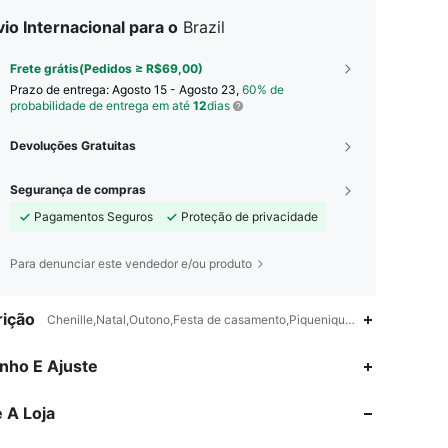
io Internacional para o
Brazil
Frete grátis(Pedidos ≥ R$69,00)
Prazo de entrega:
Agosto 15 - Agosto 23,
60% de
probabilidade de entrega em até
12
dias
Devoluções Gratuitas
Segurança de compras
Pagamentos Seguros
Proteção de privacidade
Para denunciar este vendedor e/ou produto
ição
Chenille,Natal,Outono,Festa de casamento,Piquenique na Primavera,Dia
4,85
2.4K
395K
nho E Ajuste
 A Loja
4,85
2.4K
395K