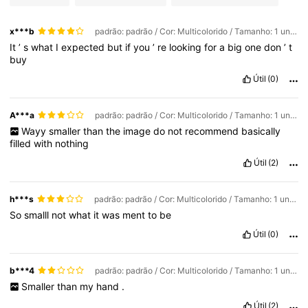
x***b
padrão: padrão / Cor: Multicolorido / Tamanho: 1 unidade - Queijo quadrado
It
’
s
what
I
expected
but
if
you
’
re
looking
for
a
big
one
don
’
t
buy
Útil
(0)
A***a
padrão: padrão / Cor: Multicolorido / Tamanho: 1 unidade - Queijo quadrado
Wayy
smaller
than
the
image
do
not
recommend
basically
filled
with
nothing
Útil
(2)
h***s
padrão: padrão / Cor: Multicolorido / Tamanho: 1 unidade - Queijo quadrado
So
smalll
not
what
it
was
ment
to
be
Útil
(0)
b***4
padrão: padrão / Cor: Multicolorido / Tamanho: 1 unidade - Queijo quadrado
Smaller
than
my
hand
.
Útil
(2)