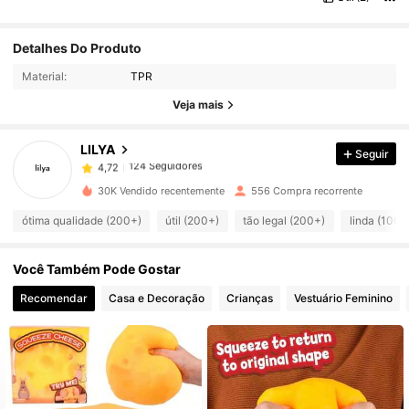
124 Seguidores
4,72
Detalhes Do Produto
Material:
TPR
124 Seguidores
4,72
Veja mais
LILYA
Seguir
124 Seguidores
4,72
r***6
pago
1 dia atrás
30K Vendido recentemente
556 Compra recorrente
124 Seguidores
4,72
ótima qualidade (200+)
útil (200+)
tão legal (200+)
linda (100+
Você Também Pode Gostar
124 Seguidores
4,72
Recomendar
Casa e Decoração
Crianças
Vestuário Feminino
124 Seguidores
4,72
124 Seguidores
4,72