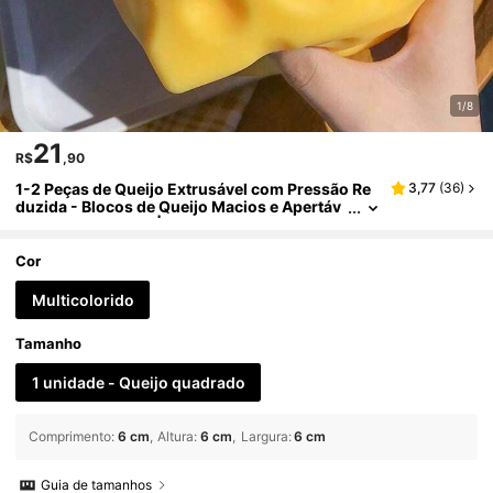
1/8
21
R$
,90
1-2 Peças de Queijo Extrusável com Pressão Re
3,77
(
36
)
duzida - Blocos de Queijo Macios e Apertáv
eis Extra-Grandes | Presentes Divertidos e It
ens Anti-Estresse | Materiais Escolares para Est
udantes | Adequado para Escritórios e Salas de
Cor
Aula
Multicolorido
Tamanho
1 unidade - Queijo quadrado
Comprimento
:
6 cm
Altura
:
6 cm
Largura
:
6 cm
Guia de tamanhos