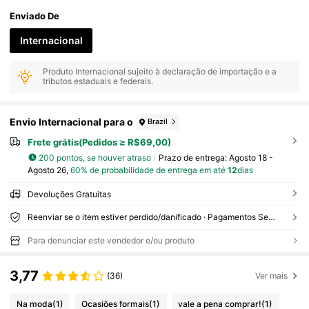
Enviado De
Internacional
Produto Internacional sujeito à declaração de importação e a
tributos estaduais e federais.
Envio Internacional para o
Brazil
Frete grátis(Pedidos ≥ R$69,00)
200 pontos, se houver atraso
Prazo de entrega:
Agosto 18 -
Agosto 26,
60% de probabilidade de entrega em até
12
dias
Devoluções Gratuitas
Reenviar se o item estiver perdido/danificado · Pagamentos Seguros · Proteção de privacidade
Para denunciar este vendedor e/ou produto
3,77
(36)
Ver mais
Na moda
(1)
Ocasiões formais
(1)
vale a pena comprar!
(1)