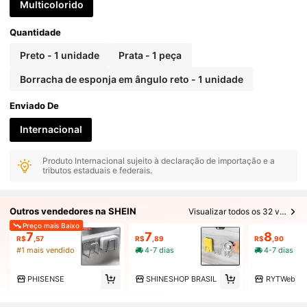
Multicolorido
Quantidade
Preto - 1 unidade
Prata - 1 peça
Borracha de esponja em ângulo reto - 1 unidade
Enviado De
Internacional
Produto Internacional sujeito à declaração de importação e a
tributos estaduais e federais.
Outros vendedores na SHEIN
Visualizar todos os 32 vendedores
Preço mais Baixo
7
7
8
R$
,57
R$
,89
R$
,90
#1 mais vendido
4-7 dias
4-7 dias
PHISENSE
SHINESHOP BRASIL
RYTWeb