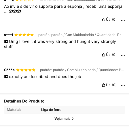
Ao
inv
é
s
de
vir
o
suporte
para
a
esponja
,
recebi
uma
esponja
...
🤡🤡🤡
Útil
(0)
s***l
padrão: padrão / Cor: Multicolorido / Quantidade: Prata - 1 peça
Omg
I
love
it
it
was
very
strong
and
hung
it
very
strongly
stuff
Útil
(0)
C***s
padrão: padrão / Cor: Multicolorido / Quantidade: Preto - 1 unidade
exactly
as
described
and
does
the
job
Útil
(0)
Detalhes Do Produto
732 Seguidores
4,82
Material:
Liga de ferro
732 Seguidores
4,82
Veja mais