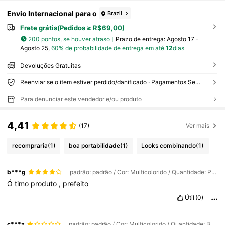
Envio Internacional para o
Brazil
Frete grátis(Pedidos ≥ R$69,00)
200 pontos, se houver atraso
Prazo de entrega:
Agosto 17 -
Agosto 25,
60% de probabilidade de entrega em até
12
dias
Devoluções Gratuitas
Reenviar se o item estiver perdido/danificado · Pagamentos Seguros · Proteção de privacidade
Para denunciar este vendedor e/ou produto
4,41
(17)
Ver mais
recompraria
(1)
boa portabilidade
(1)
Looks combinando
(1)
b***g
padrão: padrão / Cor: Multicolorido / Quantidade: Prata - 1 peça
Ó
timo
produto
,
prefeito
Útil
(0)
c***z
padrão: padrão / Cor: Multicolorido / Quantidade: Borracha de esponja em ângulo reto - 1 unidade