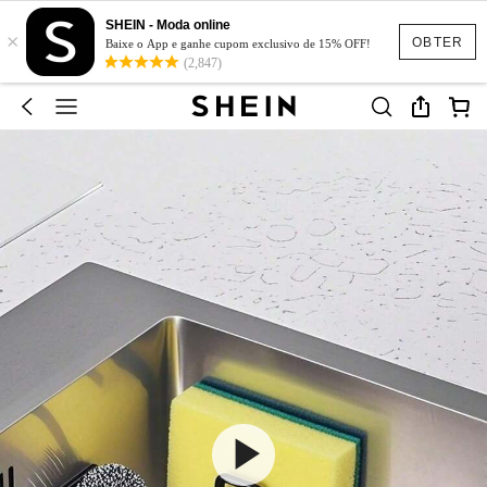
SHEIN - Moda online
×
OBTER
Baixe o App e ganhe cupom exclusivo de 15% OFF!
(2,847)