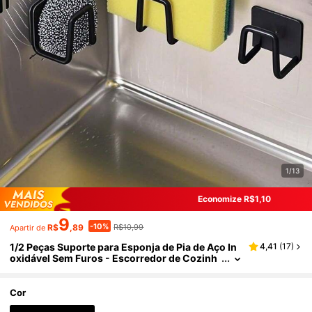
1/13
Economize R$1,10
9
-10%
R$
,89
R$10,99
Apartir de
1/2 Peças Suporte para Esponja de Pia de Aço In
4,41
(
17
)
oxidável Sem Furos - Escorredor de Cozinh
a Autoadesivo com Rede de Drenagem, Adeq
uado para Esponja, Escova, Detergente de Louç
a, Presente de Natal 2025
Cor