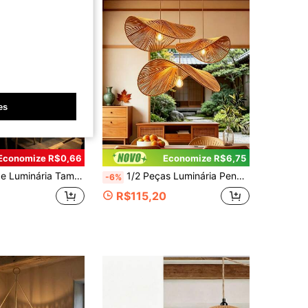
es
Economize R$0,66
Economize R$6,75
an Trançado Feita à Mão, Acessório de Luminária de Quarto, Sem Energia e Cabo/Decoração de Casa/Decoração de Quarto/Decoração de Festa/Natal/Halloween Presente para Professor (Apenas Cúpula)
1/2 Peças Luminária Pendente Boêmia Feita à Mão em Formato de Pétala de Vime Sintético, Capa de Luz de Teto de Papel Trançado em Dois Tamanhos, Estilo Campestre Japonês para Café, Cozinha, Quarto, B&B, Iluminação Decorativa Suave
-6%
R$115,20