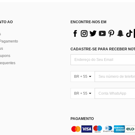
NTO AO
ENCONTRE-NOS EM
s
 Pagamento
us
CADASTRE-SE PARA RECEBER NOTÍ
 cupons
requentes
BR + 55
BR + 55
PAGAMENTO