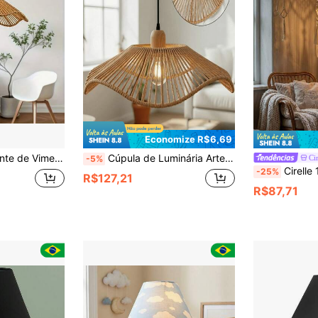
Economize R$6,69
ha, Sala de Jantar, Quarto, Compatível com Base E26/E27, Luminária Artesanal Estilo Fazenda
Cúpula de Luminária Artesanal Tecida com Borda Franzida Estilo Boêmio Campestre | Artesanato em Vime | Decoração para Casa/Luz de Teto | Adequado para Decoração de Halloween Luminária de Mesa/Decoração de Sala de Estar Luminária de Mesa Decoração de Natal/Decoração de Casamento (Lâmpada Não Incluída)
Ci
-5%
Cirelle 1 Peça Cúpula de Luminária de Tecid
-25%
R$127,21
R$87,71