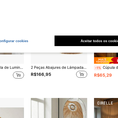
onfigurar cookies
Aceitar todos os cooki
Adequada para Luminária Pendente, Casamento, Sala de Estar, Quarto, Decoração Doméstica
2 Peças Abajures de Lámpada de Vime Estilo Boêmio - 5.89 Polegadas X 5.51 Polegadas, Design Trançado Bege Natural, Adequado para Decoração de Casa, Café e Casa de Chá, Sem Necessidade de Energia ou Bateria, Abajures de Lámpada de Vime, Abajures de Decoração de Vime
Cúpula de Luminária Tambor de Rattan Trançado Brilhante Moderno - Cúpula de Luminária Pendente de Ratt
-1%
R$166,95
R$65,29