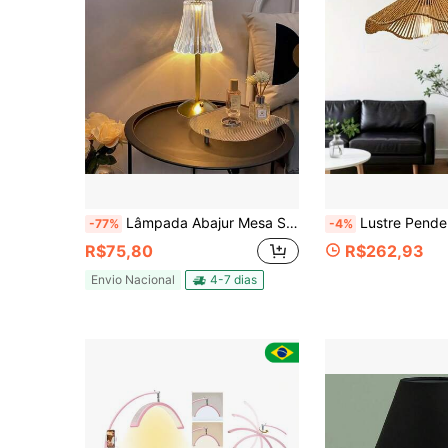
Lâmpada Abajur Mesa Saia de Seda Com Barra Led Sensor Toque De Luz Quarto Sem Fio 3 Cores 110/220v
Lustre Pendente de Vime Tecido à Mão Estilo Boêmio, Design Rústico Ondulado Adequado para Ilha de Cozin
-77%
-4%
R$75,80
R$262,93
Envio Nacional
4-7 dias