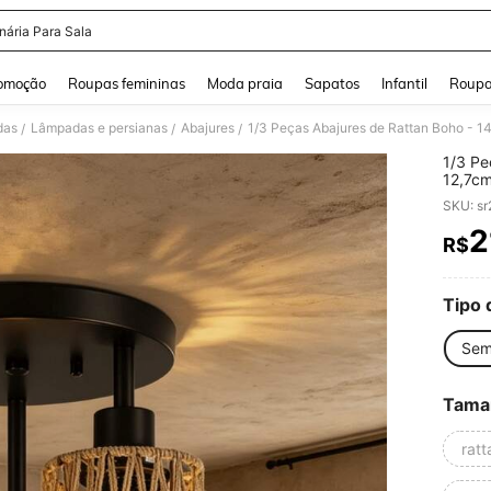
nária Para Sala
and down arrow keys to navigate search Buscas recentes and Pesquisar e Encontr
omoção
Roupas femininas
Moda praia
Sapatos
Infantil
Roupa
das
Lâmpadas e persianas
Abajures
/
/
/
1/3 Pe
12,7cm
Lâmpad
SKU: s
Pared
2
R$
PR
Tipo 
Sem
Tama
ratt