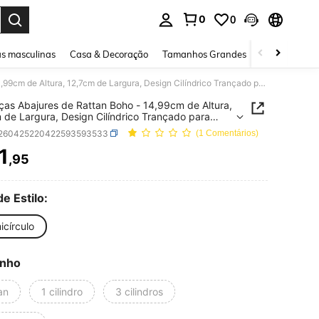
0
0
ar. Press Enter to select.
s masculinas
Casa & Decoração
Tamanhos Grandes
Joias e acessó
1/3 Peças Abajures de Rattan Boho - 14,99cm de Altura, 12,7cm de Largura, Design Cilíndrico Trançado para Lâmpadas de Chão, Pendentes, Lustres e Arandelas de Parede
ças Abajures de Rattan Boho - 14,99cm de Altura,
 de Largura, Design Cilíndrico Trançado para
as de Chão, Pendentes, Lustres e Arandelas de
r260425220422593593533
(1 Comentários)
e
1
,95
ICE AND AVAILABILITY
de Estilo:
icírculo
nho
an
1 cilindro
3 cilindros