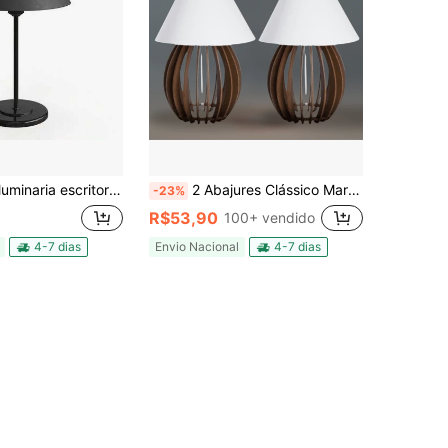
scritorio sala quarto mesa decoração clean
2 Abajures Clássico Marrom Luminária De Mesa Quarto De Casal - 2AMB
-23%
R$53,90
100+ vendido
4-7 dias
Envio Nacional
4-7 dias