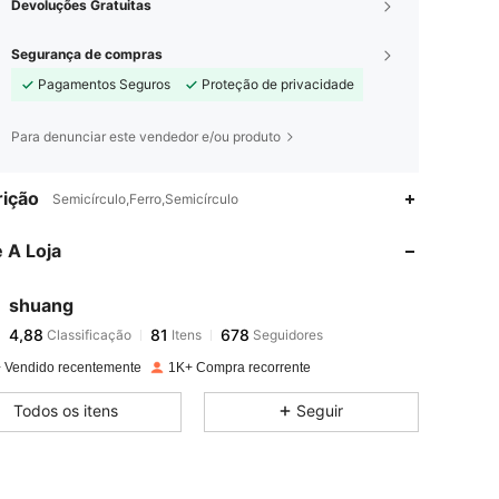
Devoluções Gratuitas
Segurança de compras
Pagamentos Seguros
Proteção de privacidade
Para denunciar este vendedor e/ou produto
4,88
81
678
ição
Semicírculo,Ferro,Semicírculo
 A Loja
4,88
81
678
shuang
4,88
81
678
Classificação
Itens
Seguidores
u***s
pago
1 dia atrás
 Vendido recentemente
1K+ Compra recorrente
4,88
81
678
Todos os itens
Seguir
4,88
81
678