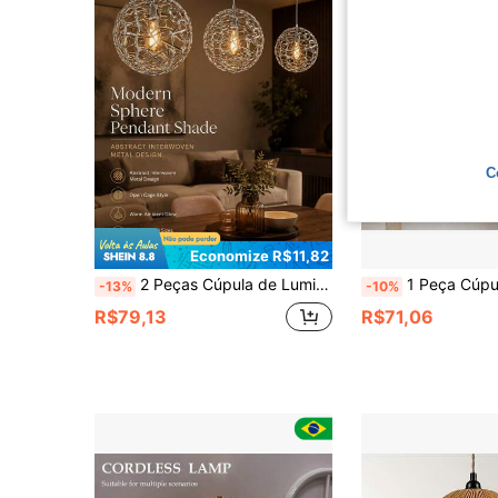
C
Economize R$11,82
2 Peças Cúpula de Luminária Pendente Moderna, Padrão de Fio Emaranhado Abstrato, Formato de Esfera Oca, Estilo Gaiola Aberta, Luminária Decorativa de Metal Eletrolítico, Opções Pequena/Média/Grande para Sala de Estar, Sala de Jantar, Quarto, Café & Bar
1 Peça Cúpula de Luminária em Formato de Nuvem, Cúpula de Luminária de Papel Decorativa DIY 
-13%
-10%
R$79,13
R$71,06