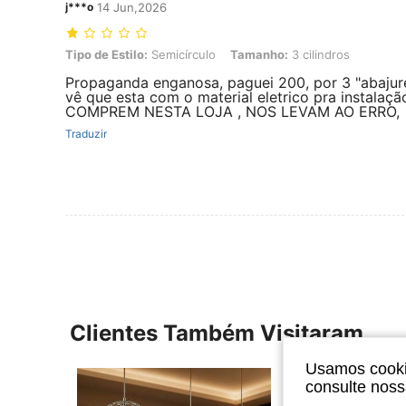
j***o
14 Jun,2026
Tipo de Estilo: Semicírculo, Tamanho: 3 cilindros
Tipo de Estilo:
Semicírculo
Tamanho:
3 cilindros
Propaganda enganosa, paguei 200, por 3 "abajure
vê que esta com o material eletrico pra instalaç
COMPREM NESTA LOJA , NOS LEVAM AO ERRO,
Traduzir
Clientes Também Visitaram
Usamos cookie
consulte nos