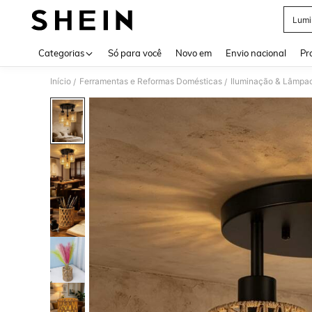
Lumi
Use up 
Categorias
Só para você
Novo em
Envio nacional
Pr
Início
Ferramentas e Reformas Domésticas
Iluminação & Lâmpa
/
/