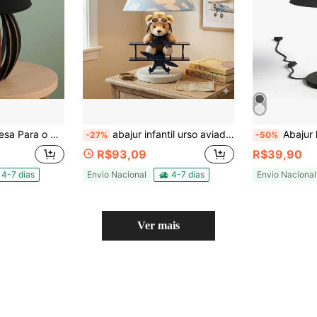
ico Vintage De Madeira Cor Preto - Apcp
abajur infantil urso aviador aviao nuvens azul
Abajur luminaria e
-27%
-50%
R$93,09
R$39,90
4-7 dias
Envio Nacional
4-7 dias
Envio Nacional
Ver mais