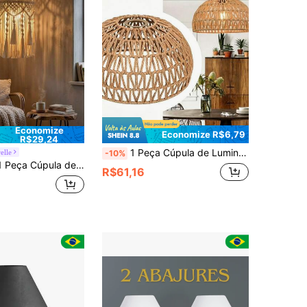
Economize
Economize R$6,79
R$29,24
1 Peça Cúpula de Luminária Feita à Mão de Corda de Papel Trançada - Estilo Boêmio, Estilo Rústico Vintage, Adequada para Base de Rosca E27, Aplicável para Luminária Pendente de Quarto/Decoração de Quarto, Cúpula de Luminária de Quarto, Luminária de Parede/Luz Noturna, Luminária de Mesa e Luminária de Cabeceira Adequada para Decoração de Halloween, Ação de Graças, Natal e Festa. (Lâmpada e Fio Não Incluídos, o Produto Inclui Apenas a Cúpula da Luminária.)
relle
-10%
o Macramê Boêmio, Cúpula de Luminária de Corda de Algodão Tecida à Mão para Decoração de Casa & Quarto
R$61,16