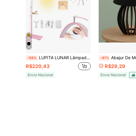
4
LUPITA LUNAR Lâmpada de Cílios Semicircular com Strass, Haste Arqueada e Cabeça Giratória 360° | Lâmpada de Chão 45W com Suporte e Controle Remoto Duplo com Fio e Sem Fio | 3 Temperaturas de Cor Ajustáveis sem Sombras | Ideal para Esteticistas, Tatuadores e Uso Doméstico
Abajur De Mesa Para o Quarto Casal Retrô Rúst
-56%
-41%
R$220,43
R$29,29
Envio Nacional
Envio Nacional