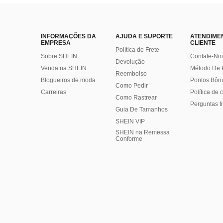
INFORMAÇÕES DA
AJUDA E SUPORTE
ATENDIME
EMPRESA
CLIENTE
Política de Frete
Sobre SHEIN
Contate-No
Devolução
Venda na SHEIN
Método De
Reembolso
Blogueiros de moda
Pontos Bôn
Como Pedir
Carreiras
Política de
Como Rastrear
Perguntas f
Guia De Tamanhos
SHEIN VIP
SHEIN na Remessa
Conforme