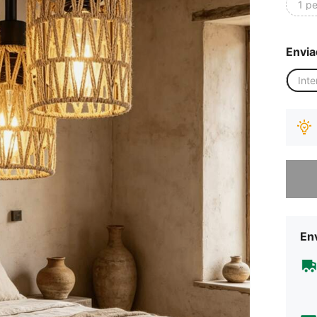
1 p
Envia
Inte
Desculp
Env