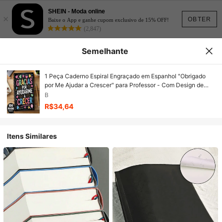
SHEIN - Moda online
×
OBTER
Baixe o App e ganhe cupom exclusivo de 15% OFF!
(2,847)
Semelhante
1 Peça Caderno Espiral Engraçado em Espanhol "Obrigado
por Me Ajudar a Crescer" para Professor - Com Design de
Estrelas Coloridas e Flocos de Neve, Diário de Gratidão,
B
Adequado para Presente de Formatura, Suprimentos
R$34,64
Escolares Positivos, Volta às Aulas, Notas da Faculdade,
Caderno Escolar
Itens Similares