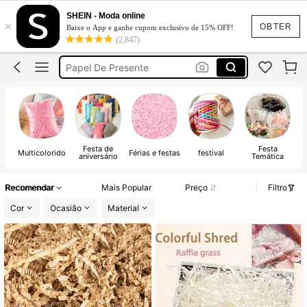
Papel Coreano Para Buquê
SHEIN - Moda online
×
Caixa De Presente
OBTER
Baixe o App e ganhe cupom exclusivo de 15% OFF!
(2,847)
Embalagem
Papel De Presente
Caixa Para Presente
Papel Coreano Para Buquê
Caixa De Presente
Festa de
Festa
Multicolorido
Férias e festas
festival
aniversário
Temática
Recomendar
Mais Popular
Preço
Filtro
Cor
Ocasião
Material