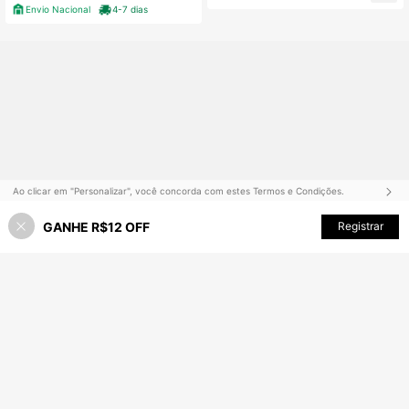
do, tênis de sola grossa de presente
Envio Nacional
4-7 dias
de Natal personalizado, tênis de lon
a de Top alto de foto do Papai Noel
personalizado, tênis de boné do Pa
pai Noel personalizado, tênis perso
nalizados para mulheres e homens,
tênis esportivos e casuais personali
zados, presente de Natal para mãe/
pai/ela/ele/namorada/namorado/es
posa/marido/amigo
Ao clicar em "Personalizar", você concorda com estes Termos e Condições.
GANHE R$12 OFF
Personalize agora
Registrar