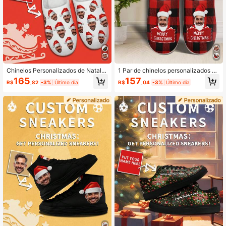
Chinelos Personalizados de Natal p
1 Par de chinelos personalizados de
ara Casa, Impressos em 3D, Present
Natal para casa, chinelos de casa p
165
157
R$
,82
-3%
Último dia
R$
,04
-3%
Último dia
e de Natal Personalizado, Chinelos
ersonalizados com foto do Papai N
de Pelúcia Personalizados com Fot
oel, chinelos de casa com sola gros
o, Chinelos de Pelúcia Fofos Person
sa personalizados de chapéu de Na
alizados, Quentes e Confortáveis p
tal, chinelos de casa personalizado
ara Uso Interno, Adequados como P
s, chinelos de casa com foto, chinel
resente de Natal para Namorado(a),
os de casa personalizados para mul
Mãe, Pai, Noivo(a), Família, Amigos,
heres e homens, chinelos de casa p
Irmãos
ersonalizados, presente de Natal, pr
esente de padrinho, presente de ani
versário, presente de Dia dos Namo
rados, presente de aniversário, pres
ente de casamento, presente para o
melhor amigo, presente para a mãe/
pai/ela/ele/namorada/namorado/es
posa/marido/amigo