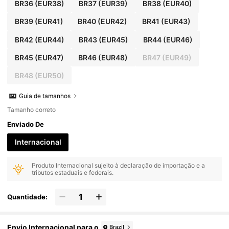
BR36
(EUR38)
BR37
(EUR39)
BR38
(EUR40)
BR39
(EUR41)
BR40
(EUR42)
BR41
(EUR43)
BR42
(EUR44)
BR43
(EUR45)
BR44
(EUR46)
BR45
(EUR47)
BR46
(EUR48)
BR47
(EUR49)
BR48
(EUR50)
Guia de tamanhos
Tamanho correto
Enviado De
Internacional
Produto Internacional sujeito à declaração de importação e a
tributos estaduais e federais.
Quantidade:
Envio Internacional para o
Brazil