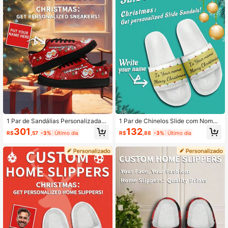
morada/Namorado/Esposa/Marido/
mens, Tênis Personalizados Esporti
Amigo
vos e Casuais, Presente de Natal p
ara Mãe/Pai/Ela/Ele/Namorada/Na
morado/Esposa/Marido/Amigo
1 Par de Sandálias Personalizadas
1 Par de Chinelos Slide com Nome
com Nome de Natal, Tênis de Foto
Personalizado de Natal, Chinelos Sl
301
132
R$
,57
-3%
Último dia
R$
,88
-3%
Último dia
Personalizada do Papai Noel, Tênis
ide Personalizados com Foto do Pa
de Feriado com Nome Personalizad
pai Noel, Chinelos Slide com Nome
o, Tênis Personalizados com Desig
e Boné de Natal de Sola Grossa, Ch
n Festivo, Tênis de Foto Única, Têni
inelos Slide Personalizados, Chinel
s Personalizados para Ele e Ela, Tên
os Slide com Foto, Chinelos Slide P
is Casuais Personalizados, Present
ersonalizados para Mulheres e Hom
e de Natal Perfeito para Mamãe/Pa
ens, Chinelos Slide Personalizados,
pai/Ela/Ele/Namorada/Namorado/Es
Presente de Natal para Mãe/Pai/El
posa/Marido/Amigo.
a/Ele/Namorada/Namorado/Esposa/
Marido/Amigo