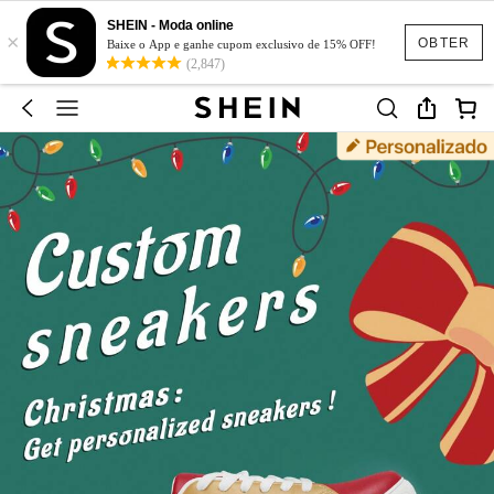
SHEIN - Moda online
×
OBTER
Baixe o App e ganhe cupom exclusivo de 15% OFF!
(2,847)