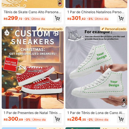
Tênis de Skate Cano Alto Personali
1 Par de Chinelos Natalinos Person
zados para Homens, Presente de N
alizados como Presente, Tênis Pers
299
301
R$
,72
-3%
Último dia
R$
,62
-3%
Último dia
atal Impresso em 3D, Tênis Esportiv
onalizados com Foto do Papai Noel,
os Personalizados com Foto, Tênis
Tênis Festivos com Nome Personali
de Lona Cano Alto Personalizados
zado, Tênis Únicos com Desenho N
com Sola Grossa para Uso Externo,
atalino, Tênis com Foto Personaliza
Presente de Natal para Namorado
da, Tênis Personalizados para Ele e
(a)/Mãe/Pai/Noivo(a)/Família/Amig
Ela, Calçado Casual Personalizado,
os/Irmãos
Presente de Natal Ideal para Mãe/P
ai/Ela/Ele/Namorada/Namorado/Esp
osa/Marido/Amigo
1 Par de Presentes de Natal Tênis P
1 Par de Tênis de Lona de Cano Alt
ersonalizados com Nome, Tênis Fot
o Personalizados, Tênis com Foto P
300
264
R$
,69
-3%
Último dia
R$
,55
-2%
Último dia
o de Papai Noel Personalizado, Tên
ersonalizados, Tênis Personalizado
is Feriado Personalizado com Nom
s, Tênis de Lona de Cano Alto Perso
e, Tênis Personalizados com Desig
nalizados, Tênis com Foto, Tênis Pe