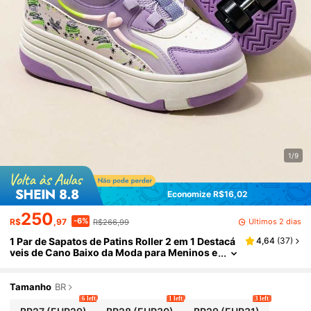
1/9
Economize R$16,02
250
-6%
Últimos 2 dias
R$
,97
R$266,99
1 Par de Sapatos de Patins Roller 2 em 1 Destacá
4,64
(
37
)
veis de Cano Baixo da Moda para Meninos e
Meninas, Leves e Duráveis para Uso Extern
o
Tamanho
BR
6 left
1 left
3 left