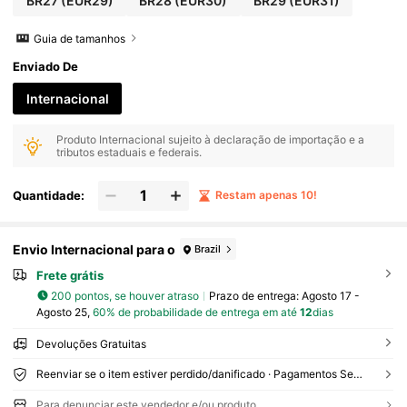
BR27
(EUR29)
BR28
(EUR30)
BR29
(EUR31)
Guia de tamanhos
Enviado De
Internacional
Produto Internacional sujeito à declaração de importação e a
tributos estaduais e federais.
Quantidade:
Restam apenas 10!
Envio Internacional para o
Brazil
Frete grátis
200 pontos, se houver atraso
Prazo de entrega:
Agosto 17 -
Agosto 25,
60% de probabilidade de entrega em até
12
dias
Devoluções Gratuitas
Reenviar se o item estiver perdido/danificado · Pagamentos Seguros · Proteção de privacidade
Para denunciar este vendedor e/ou produto