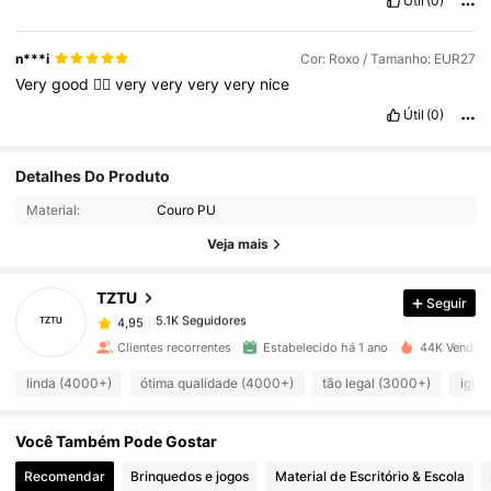
Útil
(0)
n***i
Cor: Roxo / Tamanho: EUR27
Very
good
👍🏻
very
very
very
very
nice
Útil
(0)
Detalhes Do Produto
5.1K Seguidores
4,95
Material:
Couro PU
Veja mais
5.1K Seguidores
4,95
TZTU
Seguir
5.1K Seguidores
4,95
a***s
pago
1 dia atrás
Clientes recorrentes
Estabelecido há 1 ano
44K Vendido
5.1K Seguidores
linda (4000+)
ótima qualidade (4000+)
tão legal (3000+)
igual
4,95
Você Também Pode Gostar
5.1K Seguidores
4,95
Recomendar
Brinquedos e jogos
Material de Escritório & Escola