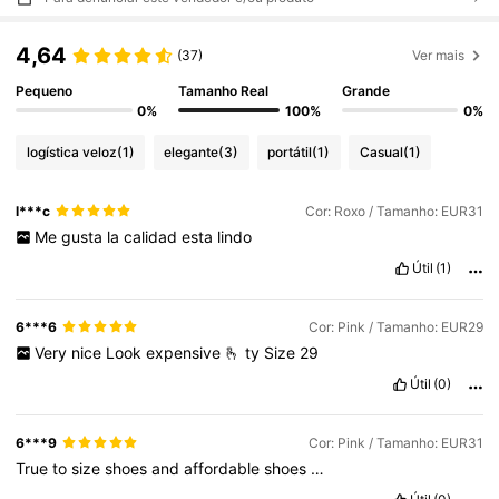
4,64
(37)
Ver mais
Pequeno
Tamanho Real
Grande
0%
100%
0%
logística veloz
(1)
elegante
(3)
portátil
(1)
Casual
(1)
l***c
Cor: Roxo / Tamanho: EUR31
Me
gusta
la
calidad
esta
lindo
Útil
(1)
6***6
Cor: Pink / Tamanho: EUR29
Very
nice
Look
expensive
🫰
ty
Size
29
Útil
(0)
6***9
Cor: Pink / Tamanho: EUR31
True
to
size
shoes
and
affordable
shoes
…