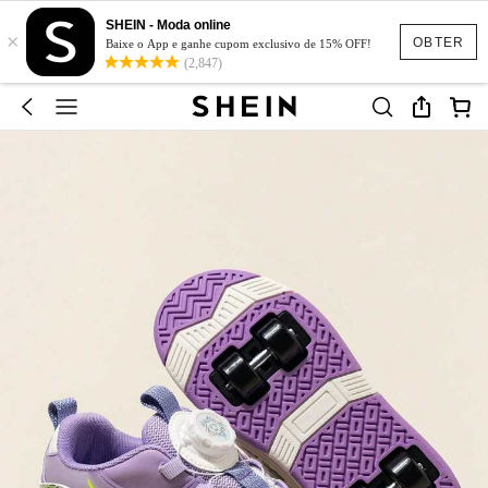
SHEIN - Moda online
×
OBTER
Baixe o App e ganhe cupom exclusivo de 15% OFF!
(2,847)