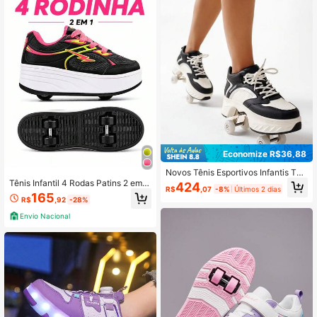
Economize R$36,88
Novos Tênis Esportivos Infantis Tên
is com Rodinhas Tênis com Rodas p
Tênis Infantil 4 Rodas Patins 2 em 1
424
R$
,07
-8%
Últimos 2 dias
ara Meninos Tênis Esportivos para
Menino e Menina Ajustável Confort
165
R$
,92
-28%
Meninas Tênis com Rodinhas Tênis
ável Passeio Divertido
de Patinação Tênis Infantis com 8 R
Envio Nacional
odas Tênis com Rodas