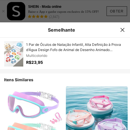
SHEIN - Moda online
×
OBTER
Baixe o App e ganhe cupom exclusivo de 15% OFF!
(2,847)
Semelhante
1 Par de Óculos de Natação Infantil, Alta Definição à Prova
d'Água Design Fofo de Animal de Desenho Animado
Caranguejo & Coelho Óculos de Natação, Múltiplos Estilos
Multicolorido
Enviados Aleatoriamente
R$23,95
Itens Similares