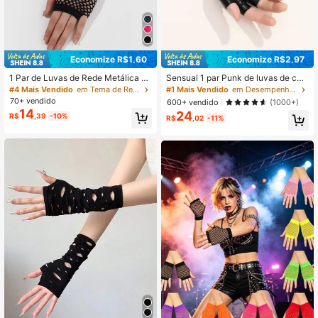
1.8K Seguidores
4,87
Economize R$1,60
Economize R$2,97
1 Par de Luvas de Rede Metálica S
Sensual 1 par Punk de luvas de cou
1.8K Seguidores
4,87
em Dedos com Corrente Fina, Verão
ro PU sem dedos com rebite oco, M
#4 Mais Vendido
em Tema de Recrutamento de Irmandades Luvas Femini
#1 Mais Vendido
em Desempenho Luvas Femininas
oda de luvas curtas Hip Hop Rock B
70+ vendido
600+ vendido
(1000+)
iker para mulheres
14
24
R$
,39
-10%
R$
,02
-11%