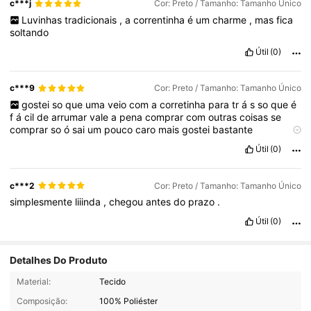
c***j
Cor: Preto / Tamanho: Tamanho Único
Luvinhas
tradicionais
,
a
correntinha
é
um
charme
,
mas
fica
soltando
Útil
(0)
c***9
Cor: Preto / Tamanho: Tamanho Único
gostei
so
que
uma
veio
com
a
corretinha
para
tr
á
s
so
que
é
f
á
cil
de
arrumar
vale
a
pena
comprar
com
outras
coisas
se
comprar
so
ó
sai
um
pouco
caro
mais
gostei
bastante
compraria
de
novo
Útil
(0)
c***2
Cor: Preto / Tamanho: Tamanho Único
simplesmente
liiinda
,
chegou
antes
do
prazo
.
Útil
(0)
Detalhes Do Produto
1.8K Seguidores
4,87
Material:
Tecido
Composição:
100% Poliéster