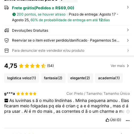
Frete grátis(Pedidos ≥ R$69,00)
200 pontos, se houver atraso
Prazo de entrega:
Agosto 17 -
Agosto 25,
60% de probabilidade de entrega em até
12
dias
Devoluções Gratuitas
Reenviar se o item estiver perdido/danificado · Pagamentos Seguros · Proteção de privacidade
Para denunciar este vendedor e/ou produto
4,75
(54)
Ver mais
logística veloz
(1)
fantasia
(2)
elegante
(2)
academia
(1)
g***a
Cor: Preto / Tamanho: Tamanho Único
As
luvinhas
s
ã
o
muito
lindinhas
.
Minha
pequena
amou
.
Elas
ficaram
meio
folgadas
pq
ela
é
crian
ç
a
e
é
magrinha
,
mas
d
á
pra
usar
.
Al
é
m
do
mais
,
as
correntes
d
ã
o
um
charme
a
mais
.
A
corrente
parece
ser
de
um
material
mais
fr
á
gil
,
mas
pra
ela
Útil
(0)
,
que
é
crian
ç
a
,
t
á
ó
timo
.