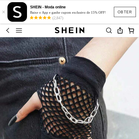
SHEIN - Moda online
×
OBTER
Baixe o App e ganhe cupom exclusivo de 15% OFF!
(2,847)