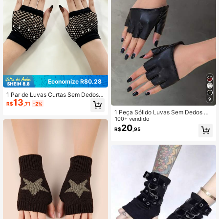
Economize R$0,28
1 Par de Luvas Curtas Sem Dedos E
9
13
stilo Punk com Strass e Tela Vazad
R$
,71
-2%
a para Mulheres, Punhos com Stras
1 Peça Sólido Luvas Sem Dedos Pa
s Sexy de Meia Manga
ra Decoração Diário
100+ vendido
20
R$
,95