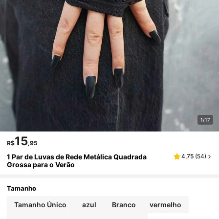
1/17
15
R$
,95
1 Par de Luvas de Rede Metálica Quadrada
4,75
(
54
)
Grossa para o Verão
Tamanho
Tamanho Único
azul
Branco
vermelho