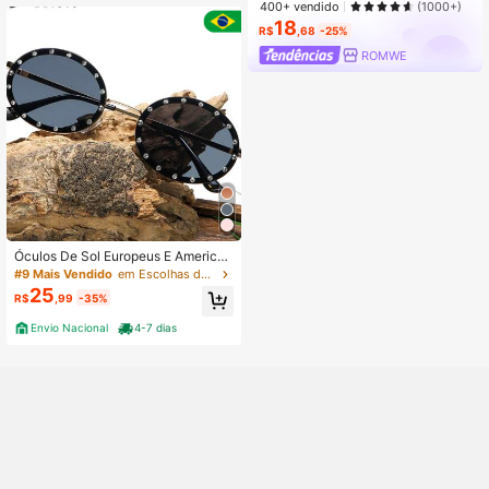
400+ vendido
(1000+)
18
R$
,68
-25%
ROMWE
Óculos De Sol Europeus E American
os Moda Personalidade Net Vermel
#9 Mais Vendido
em Escolhas de moda retrô e descoladas Óculos Femi
ho Feminina retrô+um caixa de ocul
25
R$
,99
-35%
us
Envio Nacional
4-7 dias