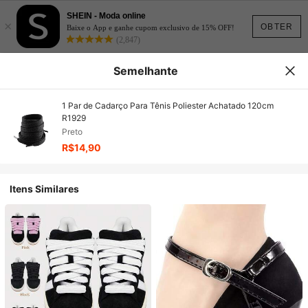
SHEIN - Moda online
×
OBTER
Baixe o App e ganhe cupom exclusivo de 15% OFF!
(2,847)
Semelhante
1 Par de Cadarço Para Tênis Poliester Achatado 120cm
R1929
Preto
R$14,90
Itens Similares