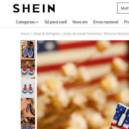
Motf
Use up 
Categorias
Só para você
Novo em
Envio nacional
Pr
Início
Jóias & Relógios
Joias da moda feminina
Brincos femini
/
/
/