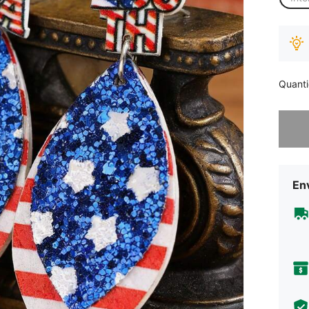
Quant
Desculp
Env