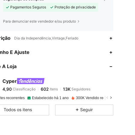
Pagamentos Seguros
Proteção de privacidade
Para denunciar este vendedor e/ou produto
ição
Dia da Independência,Vintage,Feriado
4,90
602
13K
nho E Ajuste
 A Loja
4,90
602
13K
Cyper
4,90
602
13K
Classificação
Itens
Seguidores
a***o
pago
1 dia atrás
tes recorrentes
Estabelecido há 1 ano
300K Vendido recentemente
Au
4,90
602
13K
Todos os itens
Seguir
4,90
602
13K