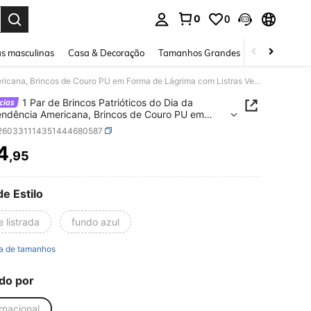
0
0
ar. Press Enter to select.
s masculinas
Casa & Decoração
Tamanhos Grandes
Joias e acessó
1 Par de Brincos Patrióticos do Dia da Independência Americana, Brincos de Couro PU em Forma de Lágrima com Listras Vermelhas, Brancas e Azuis e Estrelas Brilhantes do 250º Aniversário
1 Par de Brincos Patrióticos do Dia da
ndência Americana, Brincos de Couro PU em
de Lágrima com Listras Vermelhas, Brancas e
j260331114351444680587
e Estrelas Brilhantes do 250º Aniversário
4
,95
ICE AND AVAILABILITY
de Estilo
 listrada
fundo azul
a de tamanhos
do por
rnacional