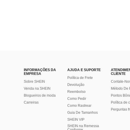
INFORMAÇÕES DA
AJUDA E SUPORTE
ATENDIME
EMPRESA
CLIENTE
Política de Frete
Sobre SHEIN
Contate-No
Devolução
Venda na SHEIN
Método De
Reembolso
Blogueiros de moda
Pontos Bôn
Como Pedir
Carreiras
Política de
Como Rastrear
Perguntas f
Guia De Tamanhos
SHEIN VIP
SHEIN na Remessa
Conforme