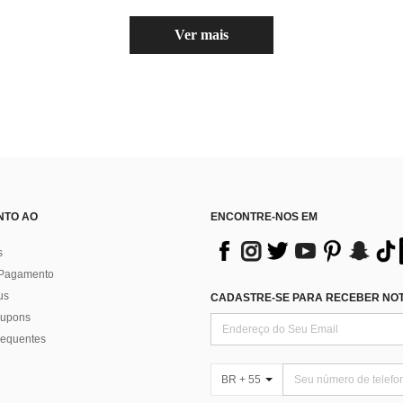
Ver mais
NTO AO
ENCONTRE-NOS EM
s
 Pagamento
us
CADASTRE-SE PARA RECEBER NOTÍ
 cupons
requentes
BR + 55