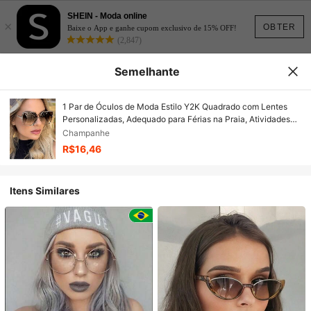
SHEIN - Moda online
×
OBTER
Baixe o App e ganhe cupom exclusivo de 15% OFF!
(2,847)
Semelhante
1 Par de Óculos de Moda Estilo Y2K Quadrado com Lentes
Personalizadas, Adequado para Férias na Praia, Atividades
ao Ar Livre e Viagens, Ideal como Decoração para Festas na
Champanhe
Praia
R$16,46
Itens Similares