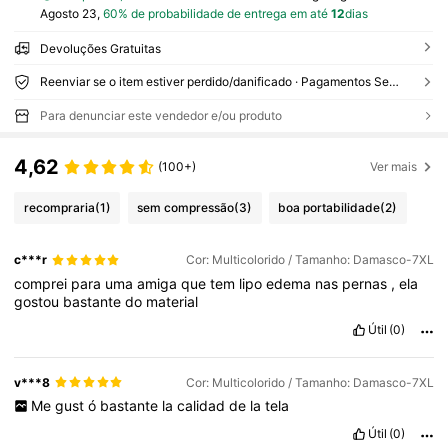
Agosto 23,
60% de probabilidade de entrega em até
12
dias
Devoluções Gratuitas
Reenviar se o item estiver perdido/danificado · Pagamentos Seguros · Proteção de privacidade
Para denunciar este vendedor e/ou produto
4,62
(100+)
Ver mais
recompraria
(1)
sem compressão
(3)
boa portabilidade
(2)
c***r
Cor: Multicolorido / Tamanho: Damasco-7XL
comprei
para
uma
amiga
que
tem
lipo
edema
nas
pernas
,
ela
gostou
bastante
do
material
Útil
(0)
v***8
Cor: Multicolorido / Tamanho: Damasco-7XL
Me
gust
ó
bastante
la
calidad
de
la
tela
Útil
(0)