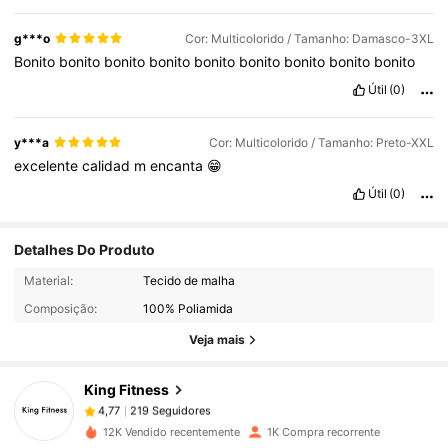
g***o
Cor: Multicolorido / Tamanho: Damasco-3XL
Bonito
bonito
bonito
bonito
bonito
bonito
bonito
bonito
bonito
Útil
(0)
y***a
Cor: Multicolorido / Tamanho: Preto-XXL
excelente
calidad
m
encanta
😁
Útil
(0)
Detalhes Do Produto
219 Seguidores
4,77
Material:
Tecido de malha
Composição:
100% Poliamida
Veja mais
219 Seguidores
4,77
King Fitness
219 Seguidores
4,77
c***r
pago
1 dia atrás
12K Vendido recentemente
1K Compra recorrente