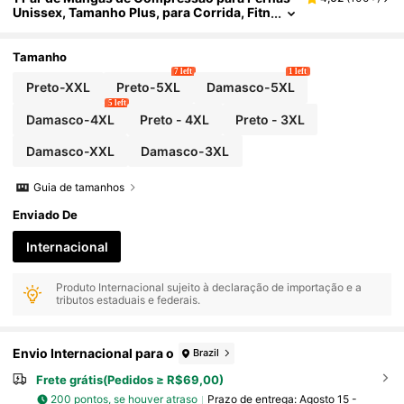
Unissex, Tamanho Plus, para Corrida, Fitn
ess, Compras e Uso Casual, Meias de Co
mpressão Alta para Panturrilha (Atenção: Não
Recomendado para Pessoas Sensíveis à Pres
Tamanho
são)
7 left
1 left
Preto-XXL
Preto-5XL
Damasco-5XL
5 left
Damasco-4XL
Preto - 4XL
Preto - 3XL
Damasco-XXL
Damasco-3XL
Guia de tamanhos
Enviado De
Internacional
Produto Internacional sujeito à declaração de importação e a
tributos estaduais e federais.
Envio Internacional para o
Brazil
Frete grátis(Pedidos ≥ R$69,00)
200 pontos, se houver atraso
Prazo de entrega:
Agosto 15 -