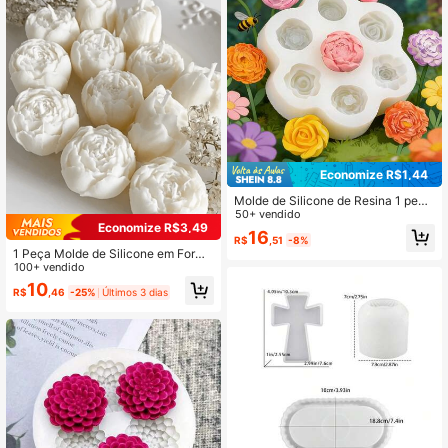
Economize R$1,44
Molde de Silicone de Resina 1 peç
a/2 peças Mini Molde de Vela 3D R
50+ vendido
Economize R$3,49
osa Molde de Peônia Molde de Argil
16
R$
,51
-8%
a Gesso Molde de Cravo DIY Decor
1 Peça Molde de Silicone em Forma
ação de Jardim Floral de Primavera
de Flor de Peônia, Molde de Decora
100+ vendido
Molde de Ornamento de Mesa Dom
ção de Vela 3D, Molde em Forma de
éstica
10
R$
,46
-25%
Últimos 3 dias
Flor Redonda para Artesanato DIY