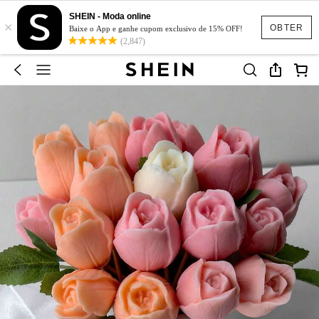
SHEIN - Moda online
×
OBTER
Baixe o App e ganhe cupom exclusivo de 15% OFF!
(2,847)