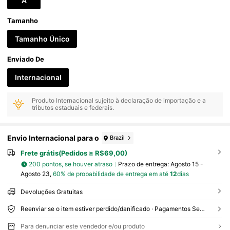
A
Disponíveis
Tamanho
Tamanho Único
Enviado De
Internacional
Produto Internacional sujeito à declaração de importação e a
tributos estaduais e federais.
Envio Internacional para o
Brazil
Frete grátis(Pedidos ≥ R$69,00)
200 pontos, se houver atraso
Prazo de entrega:
Agosto 15 -
Agosto 23,
60% de probabilidade de entrega em até
12
dias
Devoluções Gratuitas
Reenviar se o item estiver perdido/danificado · Pagamentos Seguros · Proteção de privacidade
Para denunciar este vendedor e/ou produto