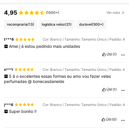
4,95
(1000+)
Ver mais
recompraria
(13)
logística veloz
(21)
durável
(500+)
t***6
Cor: Branco / Tamanho: Tamanho Único / Padrão: A
Amei
j
á
estou
pedindo
mais
unidades
Útil
(1)
n***l
Cor: Branco / Tamanho: Tamanho Único / Padrão: A
S
ã
o
excelentes
essas
formas
eu
amo
vou
fazer
velas
perfumadas
@
bonecasdaneide
Útil
(1)
j***6
Cor: Branco / Tamanho: Tamanho Único / Padrão: A
Super
bonito
!!
Útil
(0)