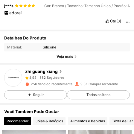
j***s
Cor: Branco / Tamanho: Tamanho Único / Padrão: A
adorei
Útil
(0)
552 Seguidores
4,92
Detalhes Do Produto
Material:
Silicone
552 Seguidores
4,92
Veja mais
zhi guang xiang
552 Seguidores
4,92
l***s
pago
1 dia atrás
25K Vendido recentemente
9.3K Compra recorrente
552 Seguidores
4,92
Seguir
Todos os itens
Você Também Pode Gostar
552 Seguidores
4,92
Recomendar
Jóias & Relógios
Alimentos e Bebidas
Têxtil de Lar
552 Seguidores
4,92