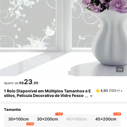
1/4
23
R$
,90
Apartir de
1 Rolo Disponível em Múltiplos Tamanhos e E
4,90
(
100+
)
stilos, Película Decorativa de Vidro Fosco
3D em PVC para Controle de Calor, Tinta
para Janelas para Escritório, Armazém, Sala d
e Estar, Quarto, Cozinha, Banheiro, Porta de V
Tamanho
idro Deslizante, Decorações de Natal e Outras
7 left
4 left
Festas
30x100cm
30x200cm
45x100cm
45x200cm
4 left