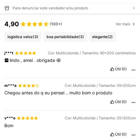
Para denunciar este vendedor e/ou produto
4,90
(100+)
Ver mais
logística veloz
(3)
boa portabilidade
(3)
elegante
(2)
j***t
Cor: Multicolorido / Tamanho: 90*300 centímetros
lindo
,
amei
.
obrigada
🤩
Útil
(0)
m***e
Cor: Multicolorido / Tamanho: 55*200cm
Chegou
antes
do
q
eu
pensei
..
muito
bom
o
produto
Útil
(0)
v***o
Cor: Multicolorido / Tamanho: 55*200cm
Bom
Útil
(0)