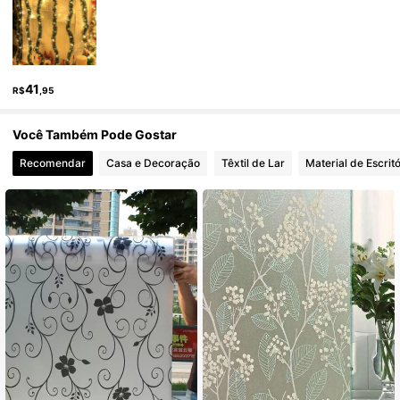
766 Seguidores
4,85
41
R$
,95
766 Seguidores
4,85
Você Também Pode Gostar
Recomendar
Casa e Decoração
Têxtil de Lar
Material de Escritó
766 Seguidores
4,85
766 Seguidores
4,85
766 Seguidores
4,85