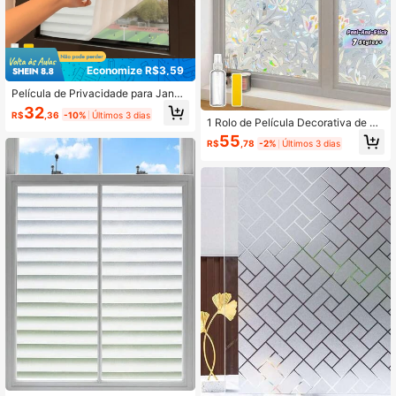
Economize R$3,59
Película de Privacidade para Janel
a, Película Estática Tipo Persiana c
32
R$
,36
-10%
Últimos 3 dias
om Proteção UV, Removível para C
1 Rolo de Película Decorativa de Vi
asa e Escritório
dro Colorido para Janela, Adesivo Is
55
R$
,78
-2%
Últimos 3 dias
olante Térmico para Janela, Decalq
ue de Janela Fosco com Aderência
Estática Adequado para Inquilinos,
Tulipa Arco-Íris