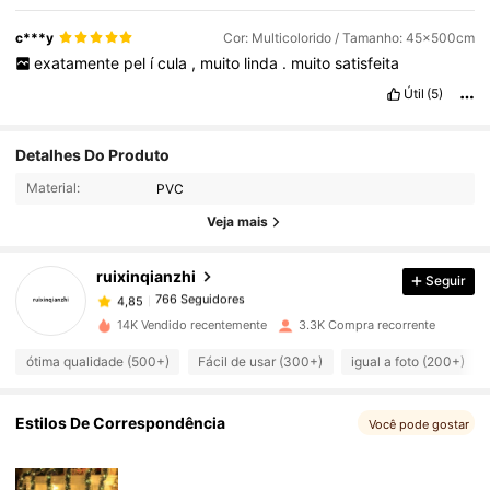
c***y
Cor: Multicolorido / Tamanho: 45x500cm
exatamente
pel
í
cula
,
muito
linda
.
muito
satisfeita
Útil
(5)
766 Seguidores
4,85
Detalhes Do Produto
Material:
PVC
766 Seguidores
4,85
Veja mais
ruixinqianzhi
Seguir
766 Seguidores
4,85
d***0
pago
1 dia atrás
14K Vendido recentemente
3.3K Compra recorrente
766 Seguidores
4,85
ótima qualidade (500+)
Fácil de usar (300+)
igual a foto (200+)
766 Seguidores
4,85
Estilos De Correspondência
Você pode gostar
766 Seguidores
4,85