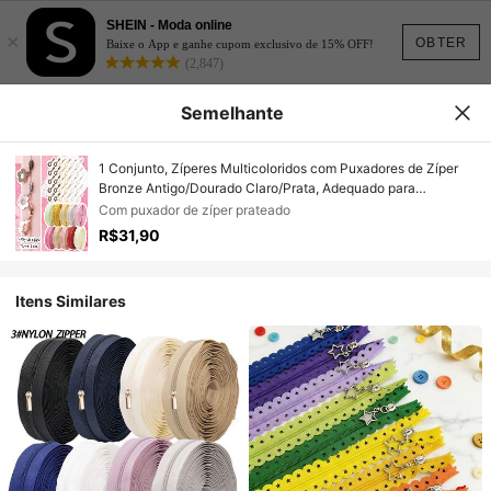
SHEIN - Moda online
×
OBTER
Baixe o App e ganhe cupom exclusivo de 15% OFF!
(2,847)
Semelhante
1 Conjunto, Zíperes Multicoloridos com Puxadores de Zíper
Bronze Antigo/Dourado Claro/Prata, Adequado para
Substituição de Zíper DIY de Costura Doméstica
Com puxador de zíper prateado
R$31,90
Itens Similares