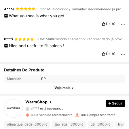
A***e
Cor: Multicolorido / Tamanho: Recomendado [à prova d'água e à prova de umidade] Verde 1 unidade
What
you
see
is
what
you
get
Útil
(0)
k***i
Cor: Multicolorido / Tamanho: Recomendado [à prova d'água e à prova de umidade] Amarelo 1 unidade
Nice
and
useful
to
fill
spices
!
Útil
(0)
3.3K Seguidores
4,80
Detalhes Do Produto
Material:
PP
3.3K Seguidores
4,80
Veja mais
3.3K Seguidores
4,80
WarmShop
Seguir
a***1
está navegando
3.3K Seguidores
4,80
100K Vendido recentemente
18K Compra recorrente
3.3K Seguidores
4,80
ótima qualidade (3000+)
tão legal (3000+)
útil (3000+)
linda 