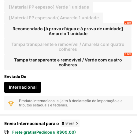
[Material PP espesso] Verde 1 unidade
[Material PP espessado]Amarelo 1 unidade
2 left
Recomendado [à prova d'água e à prova de umidade]
Amarelo 1 unidade
Tampa transparente e removível / Amarela com quatro
colheres
1 left
Tampa transparente e removível / Verde com quatro
colheres
Enviado De
Internacional
Produto Internacional sujeito à declaração de importação e a
tributos estaduais e federais.
Envio Internacional para o
Brazil
Frete grátis(Pedidos ≥ R$69,00)