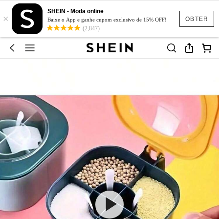
SHEIN - Moda online
×
OBTER
Baixe o App e ganhe cupom exclusivo de 15% OFF!
(2,847)