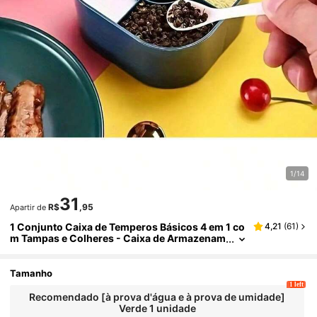
1/14
31
R$
,95
Apartir de
1 Conjunto Caixa de Temperos Básicos 4 em 1 co
4,21
(
61
)
m Tampas e Colheres - Caixa de Armazenam
ento de Material ABS Prático, Adequada para
Armazenamento em Balcão, Economiza Espaço,
Essencial para a Cozinha
Tamanho
1 left
Recomendado [à prova d'água e à prova de umidade]
Verde 1 unidade