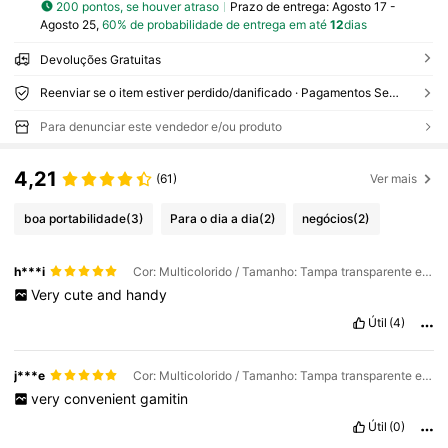
200 pontos, se houver atraso
Prazo de entrega:
Agosto 17 -
Agosto 25,
60% de probabilidade de entrega em até
12
dias
Devoluções Gratuitas
Reenviar se o item estiver perdido/danificado · Pagamentos Seguros · Proteção de privacidade
Para denunciar este vendedor e/ou produto
4,21
(61)
Ver mais
boa portabilidade
(3)
Para o dia a dia
(2)
negócios
(2)
h***i
Cor: Multicolorido / Tamanho: Tampa transparente e removível / Verde com quatro colheres
Very
cute
and
handy
Útil
(4)
j***e
Cor: Multicolorido / Tamanho: Tampa transparente e removível / Amarela com quatro colheres
very
convenient
gamitin
Útil
(0)