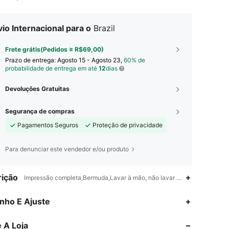
io Internacional para o
Brazil
Frete grátis(Pedidos ≥ R$69,00)
Prazo de entrega:
Agosto 15 - Agosto 23,
60% de
probabilidade de entrega em até
12
dias
Devoluções Gratuitas
Segurança de compras
Pagamentos Seguros
Proteção de privacidade
Para denunciar este vendedor e/ou produto
ição
Impressão completa,Bermuda,Lavar à mão, não lavar a seco
4,94
54K
808K
nho E Ajuste
 A Loja
4,94
54K
808K