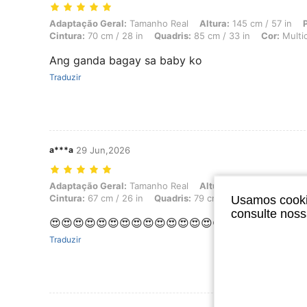
Adaptação Geral: Tamanho Real, Altura: 145 cm / 57 in, Peso: 48 kg / 
Adaptação Geral:
Tamanho Real
Altura:
145 cm / 57 in
Cintura:
70 cm / 28 in
Quadris:
85 cm / 33 in
Cor:
Multic
Ang ganda bagay sa baby ko
Traduzir
a***a
29 Jun,2026
Adaptação Geral: Tamanho Real, Altura: 50 cm / 20 in, Peso: 24 kg / 5
Adaptação Geral:
Tamanho Real
Altura:
50 cm / 20 in
P
Cintura:
67 cm / 26 in
Quadris:
79 cm / 31 in
Cor:
Multic
Usamos cookie
consulte nos
😍😍😍😍😍😍😍😍😍😍😍😍😍😍😍😍😍😍😍😍
Traduzir