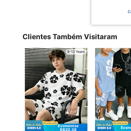
Ver Mais Ava
C
Clientes Também Visitaram
8-12 Years
5
Economize
Econ
R$20,38