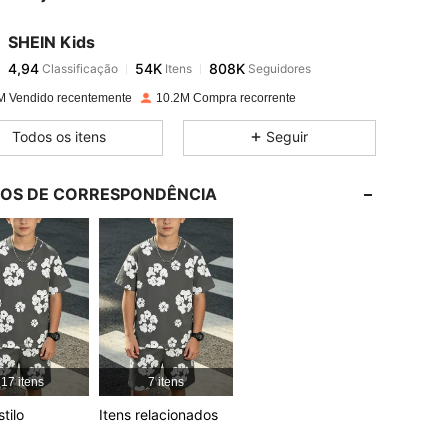
SHEIN Kids
4,94
54K
808K
Classificação
Itens
Seguidores
v***s
pago
1 dia atrás
M Vendido recentemente
10.2M Compra recorrente
4,94
54K
808K
Todos os itens
Seguir
4,94
54K
808K
LOS DE CORRESPONDÊNCIA
4,94
54K
808K
4,94
54K
808K
4,94
54K
808K
17 itens
7 itens
4,94
54K
808K
tilo
Itens relacionados