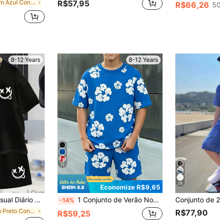
em Azul Conjuntos para meninos adolescentes
R$57,95
R$66,26
50
8-12 Years
8-12 Years
11
26
Economize R$9,65
e Shorts com Estampa de Rosto para Meninos Pré-Adolescentes
1 Conjunto de Verão Novo com Estampa Fresca para Meninos Pré-Adolescentes, Conjunto de 2 Peças, Cor Azul Royal Chamativa, Moda Casual Versátil, Perfeito para Uso Diário, Escola, Passeios de Férias. Combinação Multi-Cenário, Um Look com Múltiplos Estilos para Criar Diversos Estilos de Verão, Ótimo para Fotos, Conjunto Premium para Meninos, Presente Atencioso e Prático.
-14%
em Preto Conjuntos para meninos adolescentes
R$77,90
R$59,25