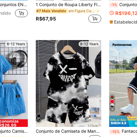
, Manga Curta & Shorts, Múltiplas Cores Enviadas Aleatoriamente, Casual Confortável Fresco e Estiloso, Versátil para Múltiplas Ocasiões
1 Conjunto de Roupa Liberty Flame para Meninos Pré-Adolescentes | Camiseta de Manga Curta com Contraste Preto & Branco + Shorts Conjunto de 2 Peças, Vibe de Estilo de Rua! Conjunto de 2 Peças de Streetwear para Meninos Pré-Adolescentes no Verão, Estampa de Respingo de Chama, Torne-se Instantaneamente uma Criança de Estilo de Rua, Estilo Europeu & Americano
Conjunto de 2 Peças para Meninos Pré-Adolescentes, Novo Estilo de Outono Moletom com Gola Vira
-1%
em Figura Coordenadas de camiseta para meninos ado
#7 Mais Vendido
R$196,1
ndido
R$67,95
Estabelecid
8-12 Years
8-12 Years
4
conomize
R$26,99
e Cor Sólida para Meninos, Ajuste Regular, com Bolso, Verão
Conjunto de Camiseta de Manga Curta e Shorts de Estilo Minimalista Y2K com Estampa Facial, Retrô Americano, Tie-Dye, Esportivo Chique e Simples para Meninos Pré-Adolescentes
Fantacosmos Conjunto de Camiseta de Manga Curta com Gola Careca e Shorts Esp
-15%