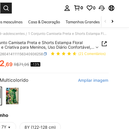
0
0
ar. Press Enter to select.
s masculinas
Casa & Decoração
Tamanhos Grandes
Joias e acessó
é-adolescentes
1 Conjunto Camiseta Preta e Shorts Estampa Floral Casual e Criativa para Meninos, Uso Diário Confortável, Moda Streetwear de Verão
/
unto Camiseta Preta e Shorts Estampa Floral
 e Criativa para Meninos, Uso Diário Confortável,
treetwear de Verão
k260414111156340936258
(21 Comentários)
2
,69
R$71,95
-13%
ICE AND AVAILABILITY
Multicolorido
Ampliar imagem
nho
- 7Y
8Y (122-128 cm)