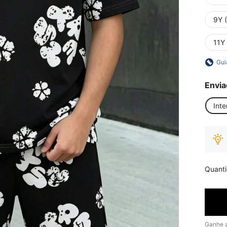
9Y 
11Y
Gui
Envia
Inte
Quant
Ganhe 