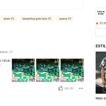
amor (1)
tamanhos precisos (1)
suave (1)
15.1
ESTI
anho:
8Y
o nice.
.
Útil (0)
Mais es