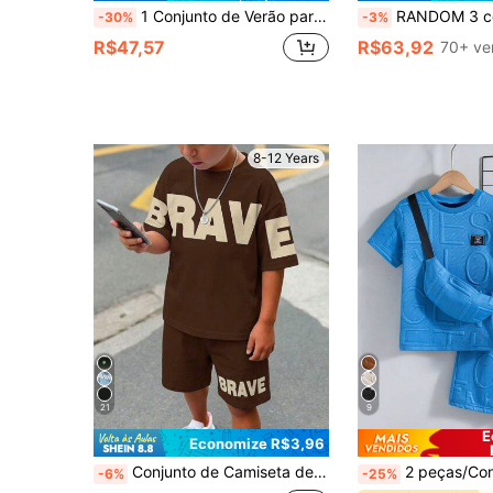
1 Conjunto de Verão para Meninos Pré-Adolescentes com Estampa de Letras, Duas Peças, Design de Contraste Preto e Branco. Sem Preocupações com Roupas para Passeios, Escola ou Uso Diário. Tamanho e Tom de Pele Inclusivos, Exalando uma Vibe Fresca e Jovem. Escolha Infalível da Mamãe para um Conjunto de Verão Versátil Feito sob Medida para Meninos Pequenos. Perfeito para a Vida Escolar, Brincadeiras ao Ar Livre, Passeios de Fim de Semana e Muito Mais. Fácil para as Crianças Vestirem e Tirarem, com uma Atmosfera Leve. Item Essencial para as Mamães
RANDOM 3 conjuntos ENVIE 1 conjunto Conjunto de Moda de Verão Novo para Meninos, Conjunto de 2 Peças com Estampa de Letra Lateral Artística Personalizada
-30%
-3%
R$47,57
R$63,92
70+ ve
8-12 Years
21
9
E
Economize R$3,96
Conjunto de Camiseta de Manga Curta de Gola Redonda e Shorts Minimalista, Confortável e Casual para Meninos Pré-Adolescentes
2 peças/Conjunto Camiseta de Manga Curta e Shorts Casuais d
-6%
-25%