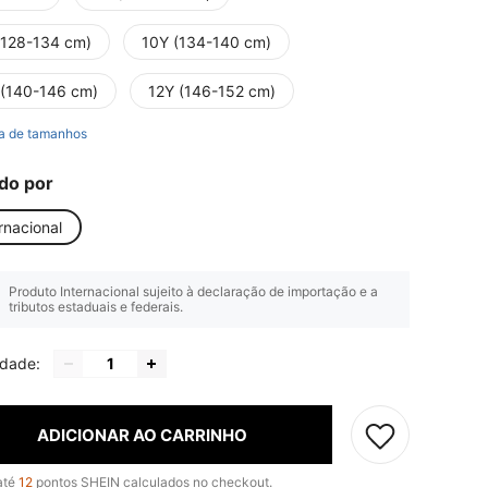
(128-134 cm)
10Y (134-140 cm)
 (140-146 cm)
12Y (146-152 cm)
a de tamanhos
do por
rnacional
Produto Internacional sujeito à declaração de importação e a
tributos estaduais e federais.
idade:
ADICIONAR AO CARRINHO
até
12
pontos SHEIN calculados no checkout.