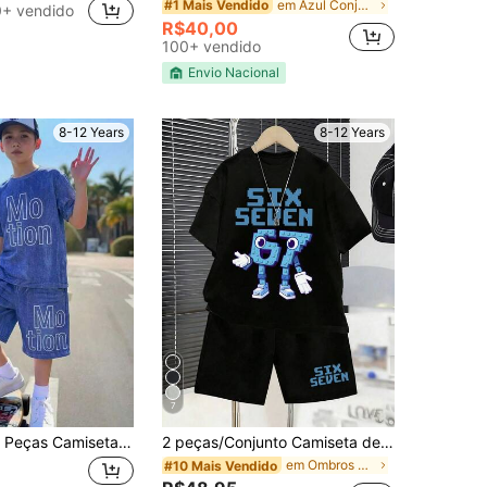
em Azul Conjuntos para meninos adolescentes
#1 Mais Vendido
+ vendido
R$40,00
100+ vendido
Envio Nacional
8-12 Years
8-12 Years
7
Conjunto de 2 Peças Camiseta Azul e Shorts para Meninos Pré-Adolescentes, Estampa de Letra Grande e Padrão de Denim Falso, Camiseta de Manga Curta com Gola Redonda e Shorts, Adequado para Uso Casual Diário na Primavera/Verão, Tecido Confortável, Ajuste Fashion, Novo Estilo Primavera/Verão, Adequado para Múltiplas Estações e Ocasiões
2 peças/Conjunto Camiseta de Gola Redonda com Impressão do Número "67" Engraçada + Conjunto de Shorts para Meninos Adolescentes, Novo Conjunto Confortável de Verão para Meninos
em Ombros caídos Coordenadas de camiseta para meni
#10 Mais Vendido