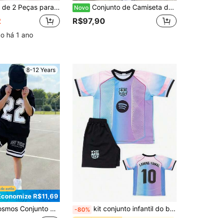
da, Tecido Texturizado com Patchwork Listrado, Design 2 em 1 + Calça Jogger Solta e Confortável, Uso Casual Versátil do Dia a Dia, Conjunto de Calça Longa para Passeios ao Ar Livre
Conjunto de Camiseta de Manga Curta com Gola Redonda e Calça Flare Casual Confortável Fashion Minimalista para Menino Pré-Adolescente, Estampa Gráfica de Personagem Clássica e Descolada, Estampa Gráfica Streetwear, Adequado para Outono/Inverno, Y2K
Novo
2
R$97,90
o há 1 ano
8-12 Years
Economize R$11,69
ortivos Casuais com Estampa Gráfica, Elástico, Adequado para Transporte, Escola, Uso Diário Casual, Esportes, Fitness, Atividades ao Ar Livre, Primavera/Verão
kit conjunto infantil do barcelona azul
-80%