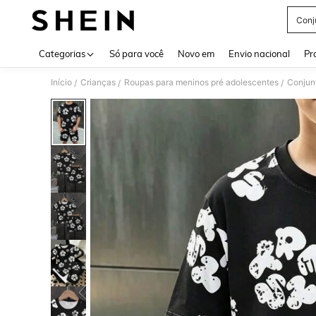
Conj
Use up 
Categorias
Só para você
Novo em
Envio nacional
Pr
Início
Crianças
Roupas para meninos pré adolescentes
Conjun
/
/
/