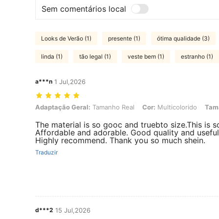
Sem comentários local
Looks de Verão (1)
presente (1)
ótima qualidade (3)
linda (1)
tão legal (1)
veste bem (1)
estranho (1)
a***n
1 Jul,2026
Adaptação Geral: Tamanho Real, Cor: Multicolorido, Tamanho: 8Y
Adaptação Geral:
Tamanho Real
Cor:
Multicolorido
Tam
The material is so gooc and truebto size.This is s
Affordable and adorable. Good quality and useful
Highly recommend. Thank you so much shein.
Traduzir
d***2
15 Jul,2026