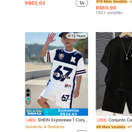
#10 Mais Vendido
R$62,03
R$80,96
100+ vendido
8-12 Years
13
Economize
R$34,63
SHEIN Explorewe 1 Conjunto Estilo Esportivo Casual para Meninos Pré-Adolescentes Branco e Azul com Impressão do Número 67 SIX SEVEN, Camiseta de Manga Curta e Conjunto de Shorts, Adequado para Esportes Diários e Uso Casual, Looks de Verão
Conjunto Casual Diário de Camiseta de Manga Curta com Gola Careca 
-45%
-25%
Somente 4 Restante
#6 Mais Vendido