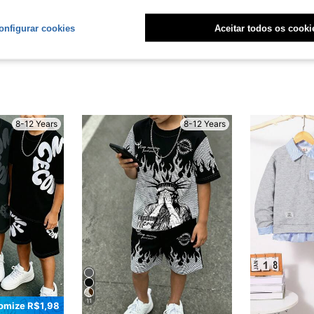
liações
onfigurar cookies
Aceitar todos os cooki
8-12 Years
8-12 Years
11
omize R$1,98