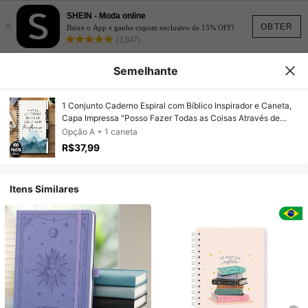
SHEIN - Moda online
×
OBTER
Baixe o App e ganhe cupom exclusivo de 15% OFF!
(2,847)
Semelhante
1 Conjunto Caderno Espiral com Bíblico Inspirador e Caneta,
Capa Impressa "Posso Fazer Todas as Coisas Através de
Cristo Que Me Fortalece - Filipenses 4:13". 100 Páginas
Opção A + 1 caneta
Design Prático, Adequado para Trabalho, Estudo, Diário,
R$37,99
Formatura, Presente de Aniversário, Bloco de Notas para
Registrar Inspiração, Ótima Opção de Presente.
Itens Similares