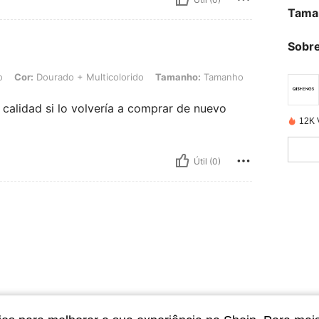
Tama
Sobre
 Dourado + Multicolorido, Tamanho: Tamanho Único
o
Cor:
Dourado + Multicolorido
Tamanho:
Tamanho
calidad si lo volvería a comprar de nuevo
12K 
Útil (0)