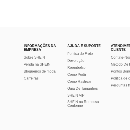
INFORMAÇÕES DA
AJUDA E SUPORTE
ATENDIME
EMPRESA
CLIENTE
Política de Frete
Sobre SHEIN
Contate-No
Devolução
Venda na SHEIN
Método De
Reembolso
Blogueiros de moda
Pontos Bôn
Como Pedir
Carreiras
Política de
Como Rastrear
Perguntas f
Guia De Tamanhos
SHEIN VIP
SHEIN na Remessa
Conforme