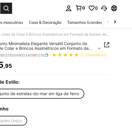
0
0
ar. Press Enter to select.
s masculinas
Casa & Decoração
Tamanhos Grandes
Joias e acessó
1 Conjunto Minimalista Elegante Versátil Conjunto de Joias de Colar e Brincos Assimétricos em Formato de Estrela-do-mar para Mulheres, Popular para Comércio Transfronteiriço
unto Minimalista Elegante Versátil Conjunto de
de Colar e Brincos Assimétricos em Formato de
a-do-mar para Mulheres, Popular para Comércio
j260319204900340961276
(2 Comentários)
ronteiriço
5
,95
ICE AND AVAILABILITY
de Estilo:
unto de estrelas-do-mar em liga de ferro
nho
anho Único