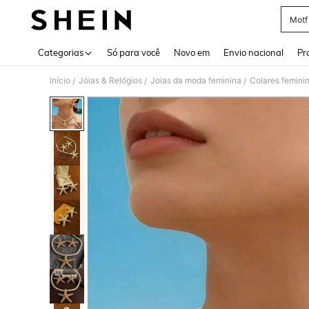
Motf
Use up 
Categorias
Só para você
Novo em
Envio nacional
Pr
Início
Jóias & Relógios
Joias da moda feminina
Colares femini
/
/
/