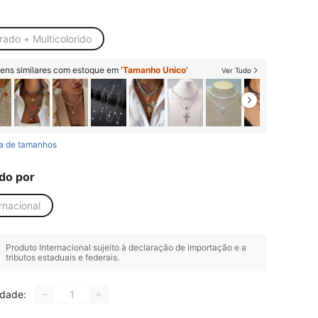
rado + Multicolorido
tens similares com estoque em '
Tamanho Único
'
Ver Tudo
a de tamanhos
do por
rnacional
Produto Internacional sujeito à declaração de importação e a
tributos estaduais e federais.
idade: