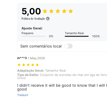
5,00
Política de Avaliação
Ajuste Geral:
Pequeno
Tamanho Real
0%
100%
Sem comentários local
m***3
1 May,2026
Adaptação Geral: Tamanho Real, Tipo de Estilo: Conjunto de estrel
Adaptação Geral:
Tamanho Real
Tipo de Estilo:
Conjunto de estrelas-do-mar em liga de ferr
Único
I didn't receive it will be good to know that I will
good
Traduzir