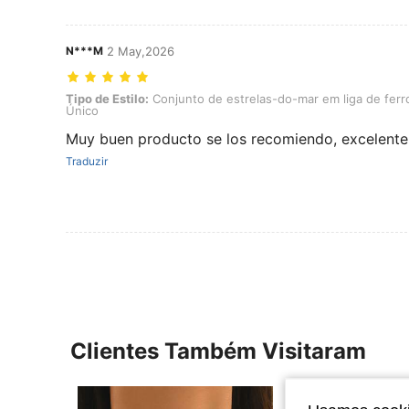
N***M
2 May,2026
Tipo de Estilo: Conjunto de estrelas-do-mar em liga de ferro, Cor:
Tipo de Estilo:
Conjunto de estrelas-do-mar em liga de ferr
Único
Muy buen producto se los recomiendo, excelente 
Traduzir
Clientes Também Visitaram