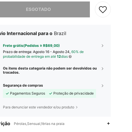
e, este produto está esgotado.
ESGOTADO
io Internacional para o
Brazil
Frete grátis(Pedidos ≥ R$69,00)
Prazo de entrega:
Agosto 16 - Agosto 24,
60% de
probabilidade de entrega em até
12
dias
Os itens desta categoria não podem ser devolvidos ou
trocados.
Segurança de compras
ico
Pagamentos Seguros
Proteção de privacidade
Para denunciar este vendedor e/ou produto
ição
Pérolas,Sensual,férias na praia