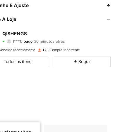
nho E Ajuste
 A Loja
QISHENGS
4,77
32
99
l***b
pago
30 minutos atrás
Vendido recentemente
173 Compra recorrente
4,77
32
99
Todos os itens
Seguir
4,77
32
99
4,77
32
99
4,77
32
99
4,77
32
99