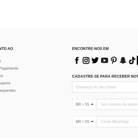
NTO AO
ENCONTRE-NOS EM
s
 Pagamento
us
CADASTRE-SE PARA RECEBER NOTÍ
 cupons
requentes
BR + 55
BR + 55