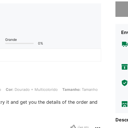
Desculp
Env
Grande
0%
as-do-mar em liga de ferro, Cor: Dourado + Multicolorido, Tamanho: Tamanho Ún
o
Cor:
Dourado + Multicolorido
Tamanho:
Tamanho
 try it and get you the details of the order and
Descr
Útil (0)