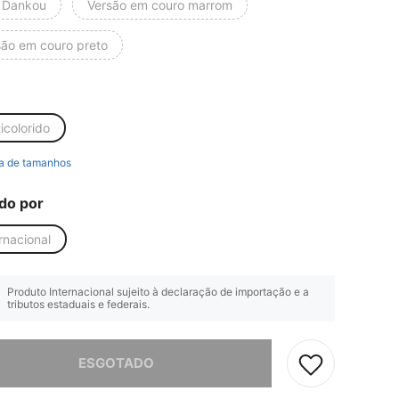
 Dankou
Versão em couro marrom
são em couro preto
icolorido
a de tamanhos
do por
rnacional
Produto Internacional sujeito à declaração de importação e a
tributos estaduais e federais.
e, este produto está esgotado.
ESGOTADO