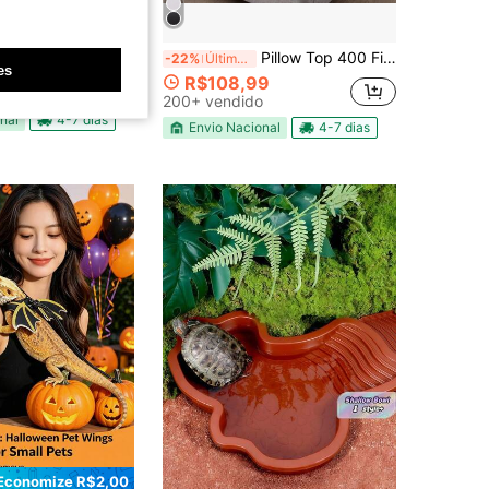
+ 2 Capas De Almofada 45x45 Algodão Decoração E Conforto
Pillow Top 400 Fios Matelado – Solteiro, Casal, Queen e King - Toque Extra Macio com Elástico
-22%
Últimos 3 dias
es
R$108,99
0+ vendido
200+ vendido
nal
4-7 dias
Envio Nacional
4-7 dias
Economize R$2,00