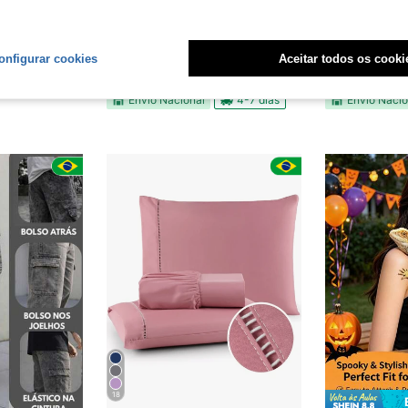
7
omize R$2,49
eis, Guia para Passeio de Pequenos Animais, Conjunto de Peitoral e Decoração para Animais de Estimação, Conjunto de Guia à Prova de Fuga para Lagarto, Combinação de Moda Fofa para Répteis, Passeio ao Ar Livre para Animais de Estimação, Peitoral para Lagarto, Peitoral para Dragão Barbudo, Adequado para Dragão Barbudo, Camaleão, Pequenos Animais de Estimação, Lagarto, Esquilo, Passeio ao Ar Livre.
Kit 3 Mantas Mantinha Pet Cobertor Coberta Microfibra Estampado Macia Quente Antiácaro Cachorro Gato 90x85
Kit Manta Para Sofá Viena 
-32%
-19%
onfigurar cookies
Aceitar todos os cooki
R$33,89
R$71,00
10
Envio Nacional
4-7 dias
Envio Nacio
18