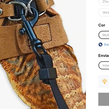
Zhu
Ver
Cor
Mult
Gui
Envia
Inte
Desculp