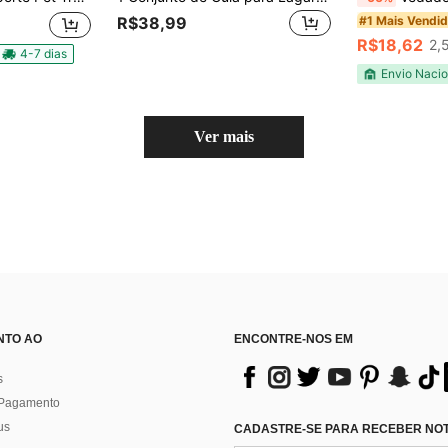
#1 Mais Vendi
R$38,99
R$18,62
2,
4-7 dias
Envio Nacio
Ver mais
NTO AO
ENCONTRE-NOS EM
s
 Pagamento
us
CADASTRE-SE PARA RECEBER NOTÍ