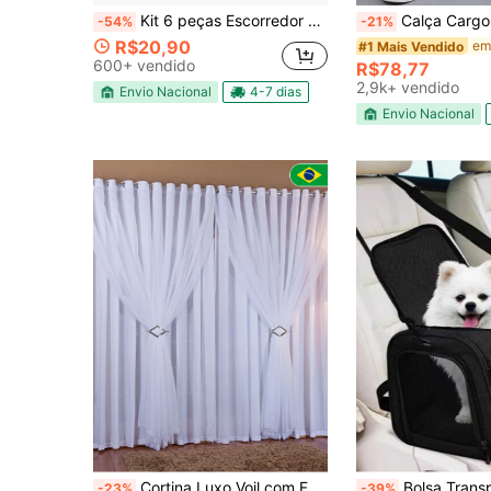
Kit 6 peças Escorredor De Arroz + Escorredor De Macarrão + Escorredor telado + 3 Peneiras Inox
Calça Cargo Jeans Estonado Masculina com cordão cintura e leve elast
-54%
-21%
R$20,90
#1 Mais Vendido
600+ vendido
R$78,77
2,9k+ vendido
Envio Nacional
4-7 dias
Envio Nacional
Cortina Luxo Voil com Forro em Microfibra Varios Tamanhos Cores Branca ou Palha Doce Lar Enxovais
Bolsa Transporte Pet Transversal Cachorro Gato 
-23%
-39%