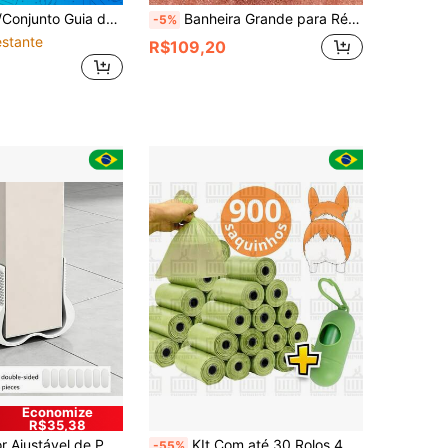
 Pequeno, Arnês de Asa para Répteis ao Ar Livre, Guia de Camaleão e Esquilo, Suprimentos para Pequenos Animais de Estimação
Banheira Grande para Répteis com Design em Formato de Rio, Prato de Água Raso com Borda Arredondada Suave para Tartarugas, Dragões Barbados, Lagartos, Sapos, Acessório para Tartarugas
-5%
stante
R$109,20
Economize
R$35,38
Proteção contra Insetos, Impermeável, Vedação de Bottom Macio de PVC, Isolamento Acústico, Fácil Instalação para Proteção de Portas Domésticas, Tira de Vedação Climática para Uso Interno
KIt Com até 30 Rolos 450 Saquinhos Para Catar Cocô de Pet Cachorro Gato Saco Fezes+ Suporte
-55%