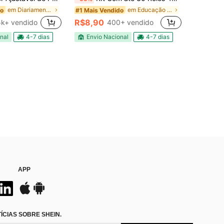
em Diariamente Varredores de portas
em Educação Física Sacos e Dispensador para Recolh
do
#1 Mais Vendido
R$8,90
5k+ vendido
400+ vendido
nal
4-7 dias
Envio Nacional
4-7 dias
APP
CIAS SOBRE SHEIN.