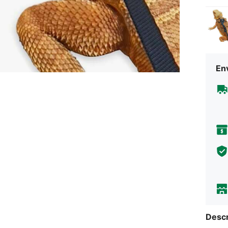
Env
Descr