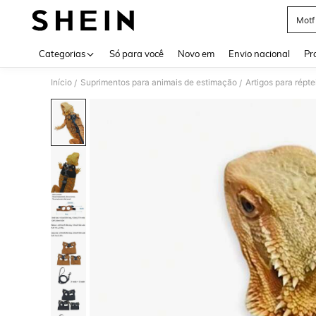
Motf
Use up 
Categorias
Só para você
Novo em
Envio nacional
Pr
Início
Suprimentos para animais de estimação
Artigos para répte
/
/