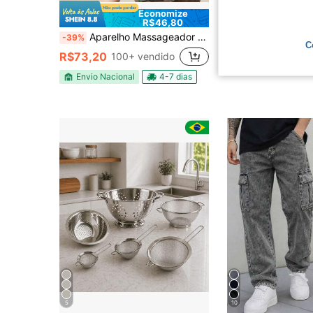
Economize
Econ
R$46,80
Aparelho Massageador de Pescoço e Ombros com Dedo Biomimético, Terapia de Calor, 3 Modos de Massagem, Intensidade Ajustável, Cabeçote de Silicone Flexível para Alívio de Tensão Muscular Cervical
1 Conjunto de Guia Ajustável para Lagarto, Conjunto de Peitoral para Lagarto, Peitoral para Passeio de Répteis, Peitoral Ajustável com Guia, Peitoral para Pequenos Répt
-39%
-9%
Último dia
C
R$24,41
R$73,20
100+ vendido
Envio Nacional
4-7 dias
5
10