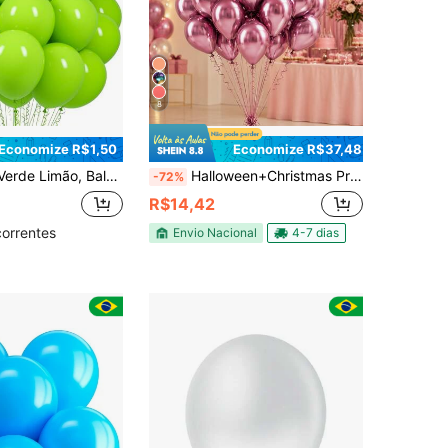
8
Economize R$1,50
Economize R$37,48
 Polegadas, Podem Ser Usados para Festa com Tema de Dinossauro, Aniversário, Batizado, Formatura, Aniversário de Casamento, Decoração de Festa de Verão, Arco de Balões.
Halloween+Christmas Premium Metallized Balloon Various Colors N°5 C/25 Units Bladder
-72%
R$14,42
correntes
Envio Nacional
4-7 dias