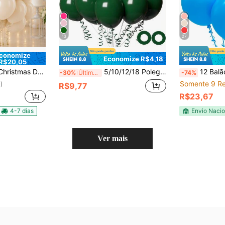
13
27
conomize
Economize R$4,18
R$20,05
Decorative Balloons
5/10/12/18 Polegadas Balão Verde-Musgo, Balão de Látex de Alta Qualidade para Festa, Festa de Fantasia de Dinossauro, Inauguração da Casa, Casamento, Decorações de Festa de Natal (Com Fitas Verdes)
12 Balão Grande Bexiga Colorida L
-30%
Últimos 3 dias
-74%
Somente 9 Re
)
R$9,77
R$23,67
4-7 dias
Envio Nacio
Ver mais