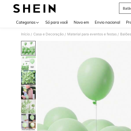
Balã
Use up 
Categorias
Só para você
Novo em
Envio nacional
Pr
Início
Casa e Decoração
Material para eventos e festas
Balõe
/
/
/