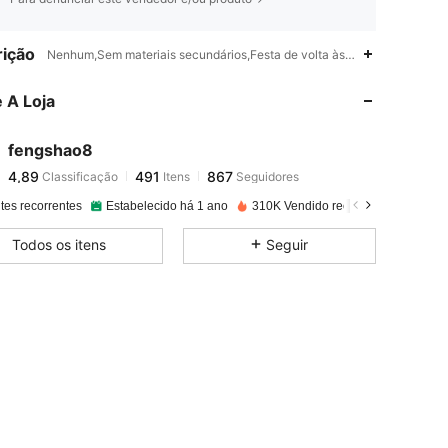
4,89
491
867
ição
Nenhum,Sem materiais secundários,Festa de volta às aulas,Festa de ani
 A Loja
4,89
491
867
fengshao8
4,89
491
867
Classificação
Itens
Seguidores
g***3
pago
1 dia atrás
tes recorrentes
Estabelecido há 1 ano
310K Vendido recentemente
4,89
491
867
Todos os itens
Seguir
4,89
491
867
4,89
491
867
4,89
491
867