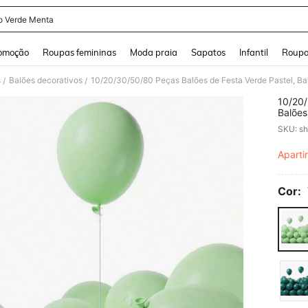
o Verde Menta
and down arrow keys to navigate search Buscas recentes and Pesquisar e Encontr
omoção
Roupas femininas
Moda praia
Sapatos
Infantil
Roupa
s
Balões decorativos
/
/
10/20/
Balões
5/10/1
SKU: s
Aniver
Bebê, 
Aparti
PR
Cor: