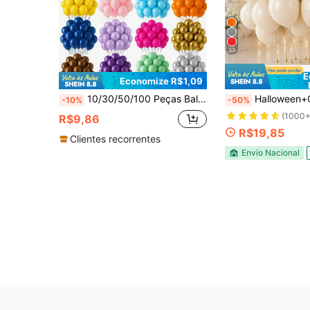
33
E
Economize R$1,09
10/30/50/100 Peças Balões de Látex de Cores Variadas, Vermelho, Azul, Rosa, Preto, Branco, Dourado, Prata, Amarelo, Roxo, Laranja e Menta, Acabamento Brilhante, Perfeito para Decorações de Aniversário, Casamento, Aniversário, Formatura e Festa de Feriado, Guirlanda de Balões, Decoração DIY
Halloween+Christmas 
-10%
-50%
(1000+
R$9,86
R$19,85
Clientes recorrentes
Envio Nacional