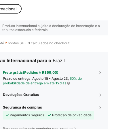
rnacional
Produto Internacional sujeito à declaração de importação e a
tributos estaduais e federais.
até
2
pontos SHEIN calculados no checkout.
io Internacional para o
Brazil
Frete grátis(Pedidos ≥ R$69,00)
Prazo de entrega:
Agosto 15 - Agosto 23,
60% de
probabilidade de entrega em até
12
dias
Devoluções Gratuitas
Segurança de compras
Pagamentos Seguros
Proteção de privacidade
Para denunciar este vendedor e/ou produto