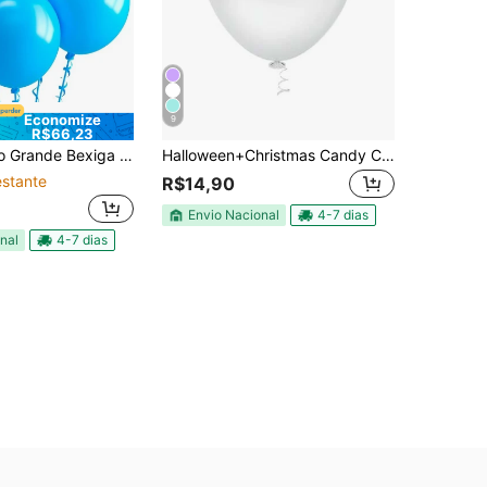
Economize
9
R$66,23
isa 16 Polegadas Redondo Grande Balões Decoração Festa Aniversário Premium
Halloween+Christmas Candy Color Balloon For Party 5", 9" And 16" - PicPic - Pastel Colors
stante
R$14,90
Envio Nacional
4-7 dias
nal
4-7 dias