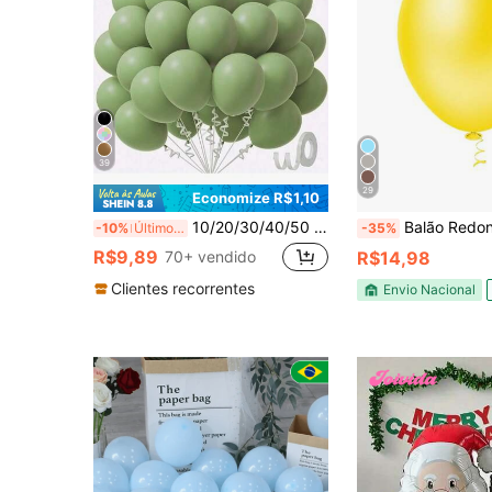
39
29
Economize R$1,10
10/20/30/40/50 Peças Balões Cinza e Verde de Diferentes Tamanhos, Tamanhos 18/12/10/5 Polegadas, Conjunto de Arco de Guirlanda de Balões de Látex Verde Abacate, Adequado para Festa de Aniversário, Cerimônia de Formatura, Chá de Panela, Casamento, Decoração de Balões com Tema de Caça na Selva
Balão Redondo 5, 9 e 16 Polegadas - Pic Pic – Be
-10%
Últimos 3 dias
-35%
R$9,89
70+ vendido
R$14,98
Clientes recorrentes
Envio Nacional