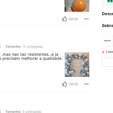
Descr
Útil (0)
Sobre
o: 12 polegadas
s
Tamanho:
12 polegadas
Clien
..mas nao tao resistentes...e ja
 precisam melhorar a qualidade.
Útil (0)
o: 5 polegadas
s
Tamanho:
5 polegadas