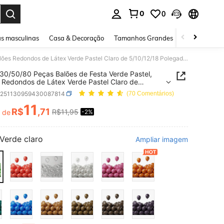
0
0
ar. Press Enter to select.
s masculinas
Casa & Decoração
Tamanhos Grandes
Joias e acessó
10/20/30/50/80 Peças Balões de Festa Verde Pastel, Balões Redondos de Látex Verde Pastel Claro de 5/10/12/18 Polegadas para Decoração de Casamento, Aniversário, Formatura, Revelação de Gênero, Chá de Bebê, Batizado
30/50/80 Peças Balões de Festa Verde Pastel,
 Redondos de Látex Verde Pastel Claro de
2/18 Polegadas para Decoração de Casamento,
h251130959430087814
(70 Comentários)
sário, Formatura, Revelação de Gênero, Chá de
Batizado
11
R$
,71
R$11,95
r de
-2%
ICE AND AVAILABILITY
Verde claro
Ampliar imagem