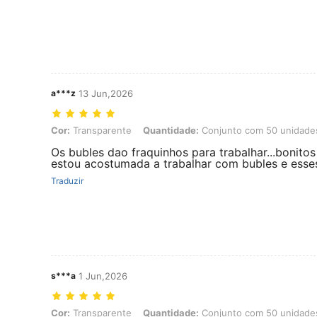
a***z
13 Jun,2026
Cor: Transparente, Quantidade: Conjunto com 50 unidades, Tamanh
Cor:
Transparente
Quantidade:
Conjunto com 50 unidade
Os bubles dao fraquinhos para trabalhar...bonitos 
estou acostumada a trabalhar com bubles e esses
Traduzir
s***a
1 Jun,2026
Cor: Transparente, Quantidade: Conjunto com 50 unidades, Tamanh
Cor:
Transparente
Quantidade:
Conjunto com 50 unidade