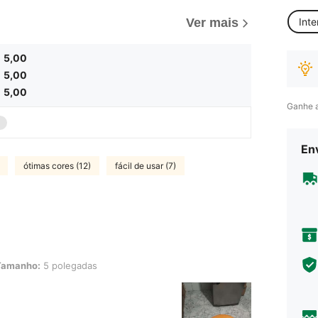
Inte
Ver mais
5,00
5,00
5,00
Ganhe 
Env
ótimas cores (12)
fácil de usar (7)
5 polegadas
Tamanho:
5 polegadas