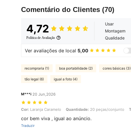
Comentário do Clientes
(70)
Usar
4,72
Montagem
Qualidade
Política de Avaliação
Ver avaliações de local
5,00
recompraria (1)
boa portabilidade (2)
cores básicas (3)
tão legal (6)
igual a foto (4)
M***i
20 Jun,2026
Cor: Laranja Caramelo, Quantidade: 20 peças/conjunto, Tamanho: 
Cor:
Laranja Caramelo
Quantidade:
20 peças/conjunto
cor bem viva , igual ao anúncio.
Traduzir