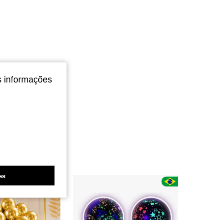
4,89
491
867
4,89
491
867
4,89
491
867
s informações
es