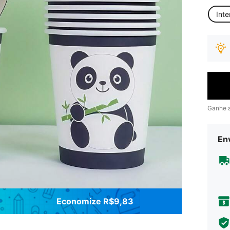
Inte
Ganhe 
Env
Economize R$9,83