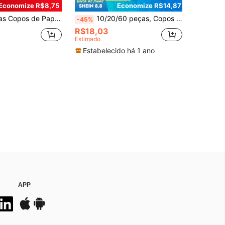
Economize R$8,75
Economize R$14,87
to, Branco, Rosa, Adequado para Festa de Aniversário, Reunião Familiar, Piquenique ao Ar Livre, Decoração de Festa de Aniversário, Decoração de Festa de Casamento
10/20/60 peças, Copos de Papel Roxo Quente Premium com Carimbo a Quente (9 Oz) - Copos de Papel Descartáveis, Copos Descartáveis Elegantes para Festa de Aniversário, Reunião Familiar, Piquenique, Decoração de Festa
-45%
R$18,03
Estimado
Estabelecido há 1 ano
APP