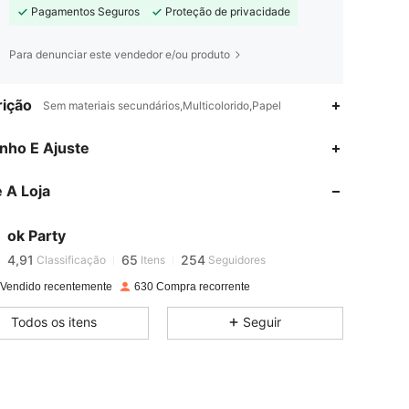
Pagamentos Seguros
Proteção de privacidade
Para denunciar este vendedor e/ou produto
ição
Sem materiais secundários,Multicolorido,Papel
nho E Ajuste
4,91
65
254
 A Loja
4,91
65
254
ok Party
4,91
65
254
Classificação
Itens
Seguidores
 Vendido recentemente
630 Compra recorrente
4,91
65
254
Todos os itens
Seguir
4,91
65
254