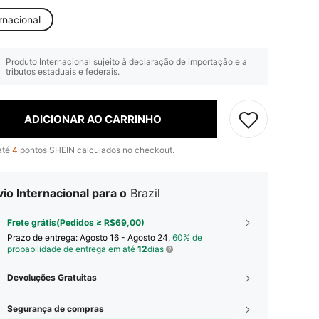
rnacional
Produto Internacional sujeito à declaração de importação e a
tributos estaduais e federais.
ADICIONAR AO CARRINHO
até
4
pontos SHEIN calculados no checkout.
io Internacional para o
Brazil
Frete grátis(Pedidos ≥ R$69,00)
Prazo de entrega:
Agosto 16 - Agosto 24,
60% de
probabilidade de entrega em até
12
dias
Devoluções Gratuitas
Segurança de compras