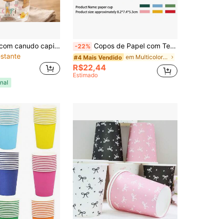
Copo plasútil com canudo capivara 500ml
Copos de Papel com Tema de Chá da Tarde/Piquenique Xadrez Colorido - 10/20/60 peças, Adequado para Chá da Tarde, Aniversário, Feriado, Festa Temática, Piquenique Familiar e Outras Ocasiões.
-22%
stante
em Multicolorido Copos e tampas de papel descartáv
#4 Mais Vendido
R$22,44
Estimado
nal