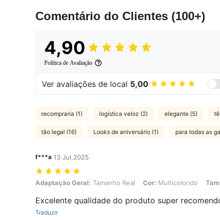
Comentário do Clientes
(100+)
4,90
Política de Avaliação
Ver avaliações de local
5,00
recompraria (1)
logística veloz (2)
elegante (5)
tê
tão legal (16)
Looks de aniversário (1)
para todas as ga
f***a
13 Jul,2025
Adaptação Geral: Tamanho Real, Cor: Multicolorido, Tamanho: 25 u
Adaptação Geral:
Tamanho Real
Cor:
Multicolorido
Tam
Excelente qualidade do produto super recomend
Traduzir