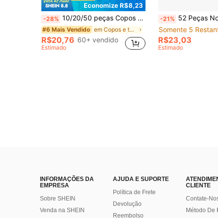
Economize R$8,23
10/20/50 peças Copos de Papel Descartáveis Silly Goose de 266ml (9oz), Copos Descartáveis Fofos para Casamento, Chá de Bebê, Decorações de Festa de Aniversário, Bebidas, Viagens, Piquenique
52 Peças Novos Suprimentos para Festa de Formatura com Tema de Patinho Amarelo Pequeno, À Prova de Vazamento e Grosso, Pode Ser Limpo em Apenas 3 Segundos, Reutilizável, Decorações de Pratos e Guardana
-28%
-21%
Somente 5 Restan
em Copos e tampas de papel descartáveis, capas par
#6 Mais Vendido
R$20,76
R$23,03
60+ vendido
Estimado
Estimado
INFORMAÇÕES DA
AJUDA E SUPORTE
ATENDIME
EMPRESA
CLIENTE
Política de Frete
Sobre SHEIN
Contate-No
Devolução
Venda na SHEIN
Método De
Reembolso