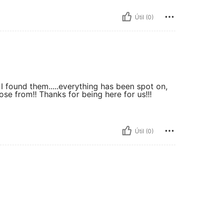
Útil (0)
 I found them.....everything has been spot on,
ose from!! Thanks for being here for us!!!
Útil (0)