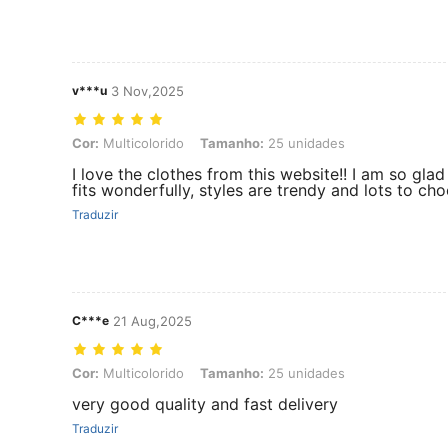
v***u
3 Nov,2025
Cor: Multicolorido, Tamanho: 25 unidades
Cor:
Multicolorido
Tamanho:
25 unidades
I love the clothes from this website!! I am so glad
fits wonderfully, styles are trendy and lots to cho
Traduzir
C***e
21 Aug,2025
Cor: Multicolorido, Tamanho: 25 unidades
Cor:
Multicolorido
Tamanho:
25 unidades
very good quality and fast delivery
Traduzir