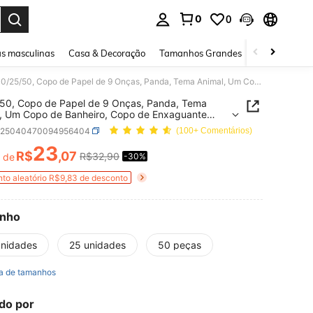
0
0
ar. Press Enter to select.
s masculinas
Casa & Decoração
Tamanhos Grandes
Joias e acessó
10/25/50, Copo de Papel de 9 Onças, Panda, Tema Animal, Um Copo de Banheiro, Copo de Enxaguante Bucal, Copo de Papel, Festa, Copo de Papel para Casa e Escritório, Recepção de Convidados, Amigos, Copo de Espresso, Água, Suco, Copo de Doces e Lanches, Chá de Panela, Presentes,
50, Copo de Papel de 9 Onças, Panda, Tema
, Um Copo de Banheiro, Copo de Enxaguante
 Copo de Papel, Festa, Copo de Papel para Casa e
h25040470094956404
(100+ Comentários)
ório, Recepção de Convidados, Amigos, Copo de
so, Água, Suco, Copo de Doces e Lanches, Chá
23
R$
,07
R$32,90
r de
-30%
ICE AND AVAILABILITY
ela, Presentes,
to aleatório R$9,83 de desconto
nho
unidades
25 unidades
50 peças
a de tamanhos
do por