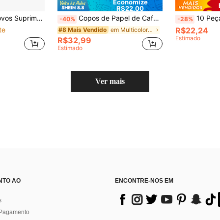
Economize
R$22,00
pos Descartáveis para Festa, Adequado para Reuniões em Grupo para Comemorar Festas de Formatura, Festas com Tema de Piquenique, Adequado para Pratos Descartáveis para Reuniões em Grupo
Copos de Papel de Café de 3 Oz com Desenhos Temáticos de Café, Adequados para Bebidas Quentes ou Frias, Ótimos para Festas, Piqueniques, Viagens e Eventos
10 Peças Copos de Papel com Estampa de Patinha de Cachorrinho Fofo Pre
-40%
-28%
te
R$22,24
em Multicolorido Copos e tampas de papel descartáv
#8 Mais Vendido
Estimado
R$32,99
Estimado
Ver mais
NTO AO
ENCONTRE-NOS EM
s
 Pagamento