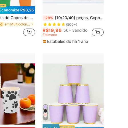
Economize R$8,25
há, Reuniões de Escritório, Viagens em Família, Copos de Cor Sólida Sem Eletricidade, Comemorações de Feriados, Festas de Aniversário, Chás da Tarde, Festas de Escritório Doméstico, Decoração da Casa, Decoração do Quarto, Armazenamento, Decoração do Jardim, Artesanato Requintado e Combinação da Moda
[10/20/40] peças, Copos de Papel com Laço Rosa/Preto, Copos Tubo com Laço Rosa para Bebidas Frias, Decoração Doméstica e de Escritório, Lembrancinhas de Festa, Copos de Papel com Laço de 9 Onças para Café, Copos de Festa de Aniversário com Tema de Laço
-29%
em Multicolorido Copos e tampas de papel descartáv
do
(500+)
R$19,96
50+ vendido
Estimado
Estabelecido há 1 ano
5