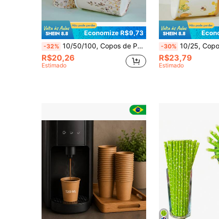
Economize R$9,73
Econ
10/50/100, Copos de Papel de 9 Onças, Flores, Temas Florais, Copos de Banheiro, Copos de Enxaguante Bucal, Copos de Papel, Copos para Beber, Festas, Copos de Papel para Casa e Escritório, Uso de Amigos, Copos de Café, Copos de Água, Copos de Suco, Copos de Doces e Lanches, Festas de Presente de Noiva, Presentes,
10/25, Copo de Papel de 9 Onças, Copo de Banheiro com Tema de Abelha de Desenho Animado, Copo para Enxaguante Bucal, Copo de Amostra de Papel, Copo Descartá
-32%
-30%
R$20,26
R$23,79
Estimado
Estimado