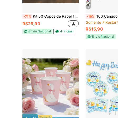
4
Kit 50 Copos de Papel 120ML Ecologico Descartavel De Papel Kraft
100 Canudos de Papel Decorado
-71%
-16%
Somente 7 Restan
R$25,90
R$15,90
Envio Nacional
4-7 dias
Envio Nacional