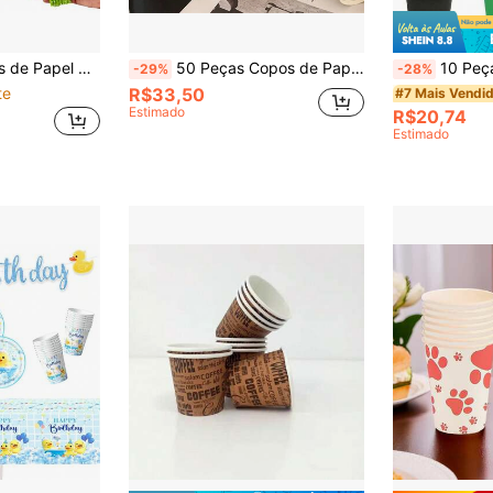
s, 6mm X 19cm, Promoção da
50 Peças Copos de Papel Descartáveis Reforçados, Adequados para Casa, Escritório, Estilo Simples, de Festa de Halloween
10 Peças de Copos de Papel Colorido Descartáveis, Copos para Bebidas Frias, Copos de Café, Adereços de Fotografia Adequados para Suco ou C
-29%
-28%
te
R$33,50
#7 Mais Vendi
Estimado
R$20,74
Estimado