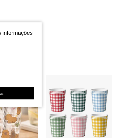
s informações
es