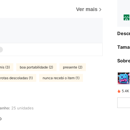
Ver mais
Descr
Tama
Sobre
nis (3)
boa portabilidade (2)
presente (2)
rotas descoladas (1)
nunca recebi o item (1)
5.4K
nidades
anho:
25 unidades
o