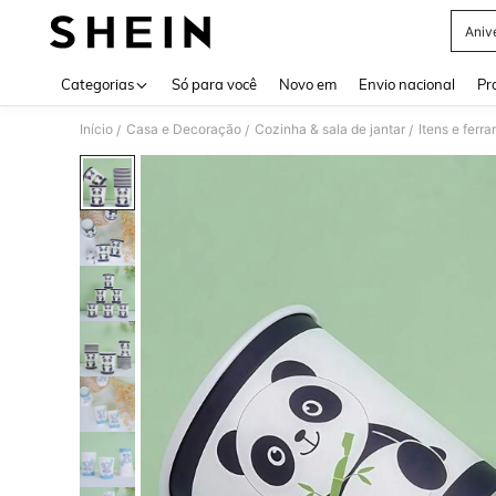
Aniv
Use up 
Categorias
Só para você
Novo em
Envio nacional
Pr
Início
Casa e Decoração
Cozinha & sala de jantar
Itens e ferr
/
/
/