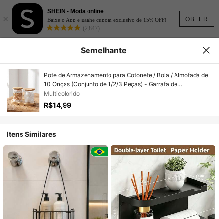
SHEIN - Moda online
×
OBTER
Baixe o App e ganhe cupom exclusivo de 15% OFF!
(2,847)
Semelhante
Pote de Armazenamento para Cotonete / Bola / Almofada de
10 Onças (Conjunto de 1/2/3 Peças) - Garrafa de
Armazenamento Estilo Botica para Q-Tip com Tampa de
Multicolorido
Bambu | Recipiente Organizador de Banheiro Transparente
R$14,99
Itens Similares