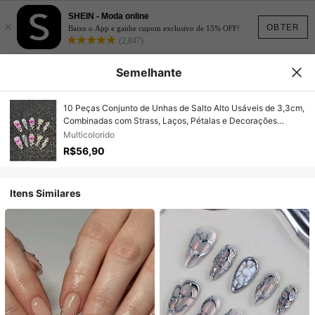
SHEIN - Moda online
×
OBTER
Baixe o App e ganhe cupom exclusivo de 15% OFF!
(2,847)
Semelhante
10 Peças Conjunto de Unhas de Salto Alto Usáveis de 3,3cm,
Combinadas com Strass, Laços, Pétalas e Decorações
Manchadas, Adequadas para Mulheres e Meninas, Dia dos
Multicolorido
Namorados, Festas, Festivais e Uso Diário. Acessórios de
R$56,90
Unhas, Kit de Unhas Acrílicas, Incluindo Kit, Arte de Unhas
Prensadas à Mão, Adesivos de Unhas Falsas e Suprimentos
de Unhas. Unhas Postiças
Itens Similares