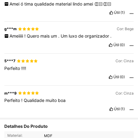
Amei
ó
tima
qualidade
material
lindo
amei
👏🏻👏🏻
Útil
(1)
g***m
Cor: Bege
Ameiiiii
!
Quero
mais
um
.
Um
luxo
de
organizador
.
Útil
(0)
5***7
Cor: Cinza
Perfeito
!!!!
Útil
(0)
m***9
Cor: Cinza
Perfeito
!
Qualidade
muito
boa
Útil
(1)
Detalhes Do Produto
65 Seguidores
4,83
Material:
MDF