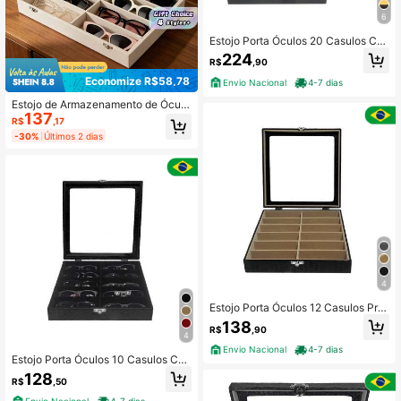
6
Estojo Porta Óculos 20 Casulos Co
m Interno Aveludado Caixa Organiz
224
R$
,90
ador Maleta para Óculos
Economize R$58,78
Envio Nacional
4-7 dias
Estojo de Armazenamento de Óculo
137
s Escuros de Veludo com 8 Divisória
R$
,17
s, Caixa de Exibição de Óculos, Ajus
-30%
Últimos 2 dias
te Universal para Todos os Óculos,
Organizador Doméstico
4
Estojo Porta Óculos 12 Casulos Pret
o Com Interno Aveludado Caixa Org
138
R$
,90
anizador Maleta para Óculos
4
Envio Nacional
4-7 dias
Estojo Porta Óculos 10 Casulos Co
m Interno Aveludado Caixa Organiz
128
R$
,50
ador Maleta para Óculos