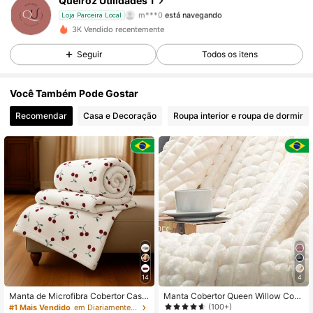
Queiroz Utilidades 1
m***0
está navegando
Loja Parceira Local
290 Seguidores
4,32
3K Vendido recentemente
Seguir
Todos os itens
290 Seguidores
4,32
Você Também Pode Gostar
290 Seguidores
4,32
Recomendar
Casa e Decoração
Roupa interior e roupa de dormir
290 Seguidores
4,32
290 Seguidores
4,32
290 Seguidores
4,32
290 Seguidores
4,32
290 Seguidores
4,32
14
4
Manta de Microfibra Cobertor Casal
Manta Cobertor Queen Willow Cob
Queen King Antialérgico Estampado
erta Ultrasoft Aveludado Macia 2,4
(100+)
#1 Mais Vendido
em Diariamente Cobertores de descanso