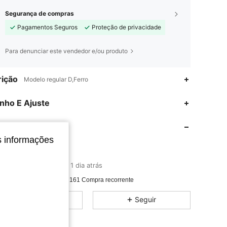
Segurança de compras
Pagamentos Seguros
Proteção de privacidade
Para denunciar este vendedor e/ou produto
ição
Modelo regular D,Ferro
4,68
102
77
nho E Ajuste
4,68
102
77
 A Loja
s informações
4,68
102
77
Maijie Home
9***8
seguido
1 dia atrás
4,68
102
77
Classificação
Itens
Seguidores
endido recentemente
161 Compra recorrente
4,68
102
77
Todos os itens
Seguir
4,68
102
77