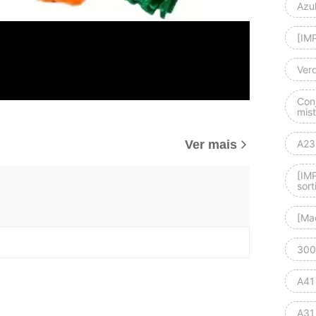
Azu
[IM
Ver
Con
mis
Ver mais
A23
[IM
sort
[Ma
300 
A41
A31