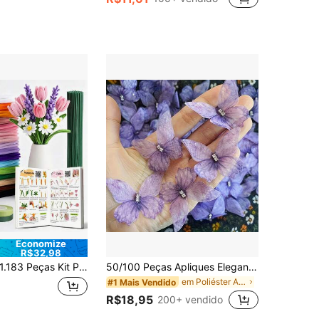
Economize
R$32,98
3 Peças Kit Premium para Fazer Flores com Hastes de Chenille, com Livreto Tutorial, 16 Cores Cuidadosamente Selecionadas de Limpadores de Cachimbo, Arame para Haste Floral, Estames Florais, Livreto Tutorial e Fita Floral, Decoração de Buquê de Flores Feito à Mão, Presente Perfeito para Natal, Dia dos Namorados, Dia das Mães, Formatura
50/100 Peças Apliques Elegantes e Coloridos de Borboleta, Patches de Tecido Feitos à Mão em 3D, Design de Tule de Dupla Camada Delicado e Leve, Adequado para Presilhas de Cabelo DIY, Adereços de Cabeça, Vestidos de Noiva, Acessórios de Roupas, Embalagem de Buquês e Fabricação de Joias
em Poliéster Aparar
#1 Mais Vendido
R$18,95
200+ vendido