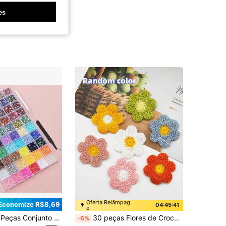
4,68
102
77
es
4,68
102
77
4,68
102
77
4,68
102
77
Oferta Relâmpag
Economize R$8,69
04:45:39
o
em Férias Costura e Tecidos de Vestuário
#4 Mais Vendido
s de Resina Coloridos de 3mm, Gemas de Resina com Bottom Plano, Adequado para Roupas DIY Feitas à Mão, Sapatos, Maquiagem Facial, Copos
30 peças Flores de Crochê Feitas à Mão Aplique - 35mm Remendo Floral Crochê de Cores Aleatórias, Bordados para Costurar em Roupas, Artesanato DIY, Fantasias, Bolsas, Chapéus, Jaquetas, Scrunchies, Scrapbook, Decoração de Casa, Confecção de Presentes - Boêmio, Vintage, Acessórios DIY Estéticos
-6%
(1000+)