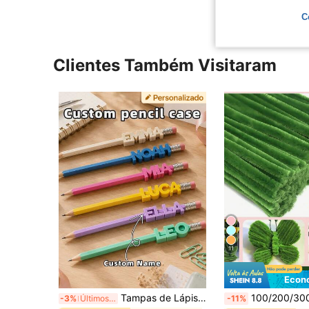
C
Clientes Também Visitaram
11
Econ
Tampas de Lápis Personalizadas com Nome Impressão 3D, Etiquetas de Nome Personalizadas para Manga de Caneta, Decoração de Lápis Multicolorida AMS
100/200/300/500 peças Limpadores de Tubos Verdes, Suprimentos Criativos, Caules de Chenille Multicoloridos, Caules de Chenille Criptografa
-3%
Últimos 3 dias
-11%