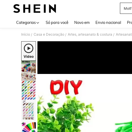
Motf
Use up 
Categorias
Só para você
Novo em
Envio nacional
Pr
Início
Casa e Decoração
Artes, artesanato & costura
Artesanat
/
/
/
Video