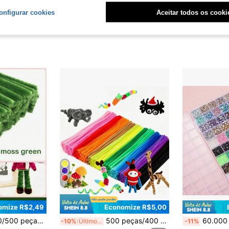
onfigurar cookies
Aceitar todos os cooki
13
omize R$2,49
Economize R$5,00
dos, Bastões de Torção Macios, Caules de Limpadores de Tubos para Projetos de Arte e Artesanato, Decorações DIY Criativas
500 peças/400 peças/200 peças/100 peças Conjunto Misto de Limpadores de Tubo de Cor Macaron, Conjunto Atualizado de Hastes Torcidas de Chenille Macia e Felpuda, Adequado para Projetos de Arte e Artesanato DIY para Iniciantes, Ideal para Presentes, Decoração Doméstica, Festa, Casamento, Férias de Verão
60.000 Peças Conjunto de Strass com 60 Cores e Ferramentas, Stras
-10%
Últimos 3 dias
-11%