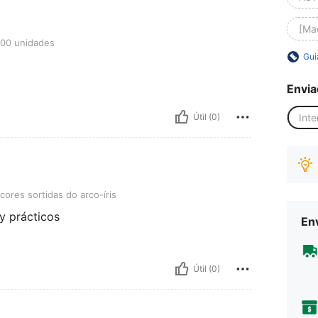
[Ma
ades
100 unidades
Gui
Envia
Inte
Útil (0)
idas do arco-íris
res sortidas do arco-íris
y prácticos
Env
Útil (0)