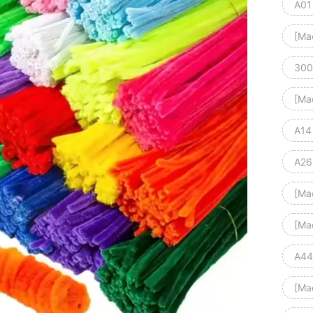
A01
[Ma
300
[Ma
A14
A26
[Ma
[Ma
A44
[Ma