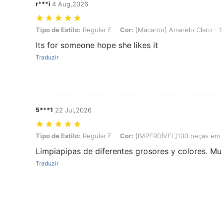
r***i
4 Aug,2026
Tipo de Estilo: Regular E, Cor: [Macaron] Amarelo Claro - 100 unid
Tipo de Estilo:
Regular E
Cor:
[Macaron] Amarelo Claro - 
Its for someone hope she likes it
Traduzir
5***1
22 Jul,2026
Tipo de Estilo: Regular E, Cor: [IMPERDÍVEL]100 peças em cores sort
Tipo de Estilo:
Regular E
Cor:
[IMPERDÍVEL]100 peças em co
Limpiapipas de diferentes grosores y colores. Mu
Traduzir