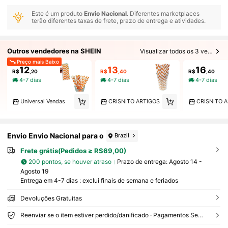
Este é um produto
Envio Nacional
. Diferentes marketplaces
terão diferentes taxas de frete, prazo de entrega e atividades.
Outros vendedores na SHEIN
Visualizar todos os 3 vendedores
Preço mais Baixo
12
13
16
R$
,20
R$
,40
R$
,40
4-7 dias
4-7 dias
4-7 dias
Universal Vendas
CRISNITO ARTIGOS
CRISNITO 
Envio Envio Nacional para o
Brazil
Frete grátis(Pedidos ≥ R$69,00)
200 pontos, se houver atraso
Prazo de entrega:
Agosto 14 -
Agosto 19
Entrega em 4-7 dias : exclui finais de semana e feriados
Devoluções Gratuitas
Reenviar se o item estiver perdido/danificado · Pagamentos Seguros · Proteção de privacidade