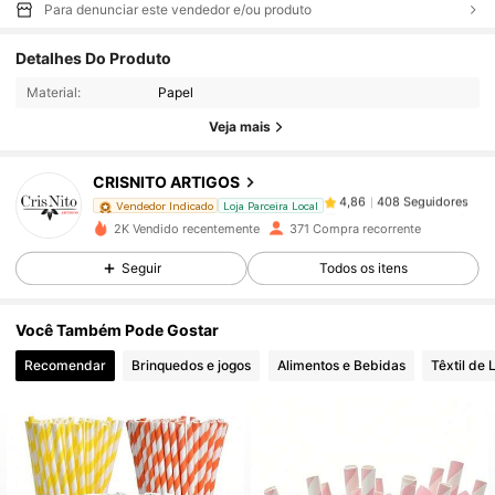
Para denunciar este vendedor e/ou produto
408 Seguidores
4,86
Detalhes Do Produto
Material:
Papel
408 Seguidores
4,86
Veja mais
CRISNITO ARTIGOS
408 Seguidores
4,86
Vendedor Indicado
Loja Parceira Local
v***r
pago
1 dia atrás
2K Vendido recentemente
371 Compra recorrente
408 Seguidores
4,86
Seguir
Todos os itens
Você Também Pode Gostar
408 Seguidores
4,86
Recomendar
Brinquedos e jogos
Alimentos e Bebidas
Têxtil de 
408 Seguidores
4,86
408 Seguidores
4,86