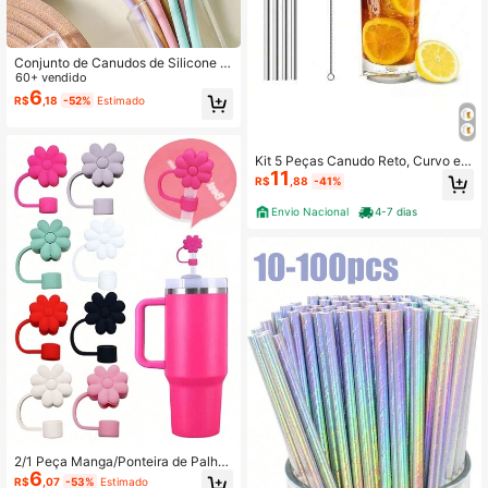
Conjunto de Canudos de Silicone d
e 4 Cores, Canudos de Silicone Reu
60+ vendido
tilizáveis, Canudos de Silicone Flexí
6
R$
,18
-52%
Estimado
veis Sem BPA, Portátil
Kit 5 Peças Canudo Reto, Curvo e E
11
scovinha Limpeza Inox
R$
,88
-41%
Envio Nacional
4-7 dias
2/1 Peça Manga/Ponteira de Palha
6
de Silicone em formato de Flor de M
R$
,07
-53%
Estimado