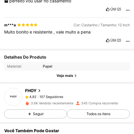
perfeito
vou
usar
no
casamento
Útil
(2)
m***a
Cor: Castanho / Tamanho: 12 Inch
Muito
bonito
e
resistente
,
vale
muito
a
pena
Útil
(2)
107 Seguidores
4,92
Detalhes Do Produto
Material:
Papel
107 Seguidores
4,92
Veja mais
FHOY
107 Seguidores
4,92
t***t
pago
1 dia atrás
3.6K Vendido recentemente
545 Compra recorrente
107 Seguidores
4,92
Seguir
Todos os itens
Você Também Pode Gostar
107 Seguidores
4,92