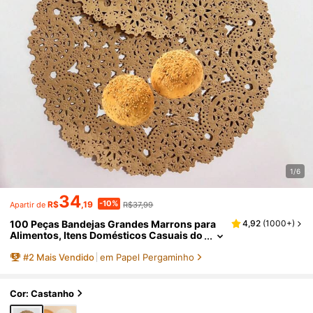
1/6
34
-10%
R$
,19
R$37,99
Apartir de
100 Peças Bandejas Grandes Marrons para
4,92
(
1000+
)
Alimentos, Itens Domésticos Casuais do
Dia a Dia
#
2
Mais Vendido
em Papel Pergaminho
Cor: Castanho