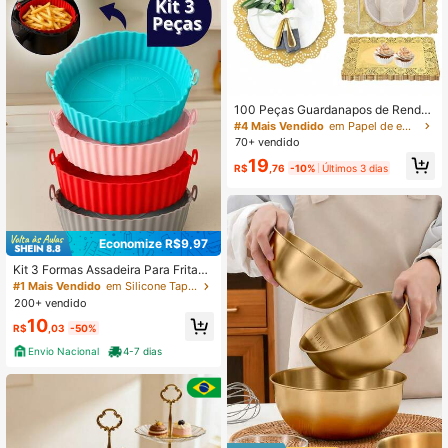
100 Peças Guardanapos de Renda
de Papel, Jogos Americanos de Pap
#4 Mais Vendido
em Papel de embrulho para alimentos
el - Decorativos & Descartáveis par
70+ vendido
a Sobremesa, Alimentos Fritos, Dec
19
oração de Mesa de Casamento, Em
R$
,76
-10%
Últimos 3 dias
balagem de Bolo - Redondo/Retang
ular
Economize R$9,97
Kit 3 Formas Assadeira Para Fritade
ira Air Fryer Em Silicone Flexível La
#1 Mais Vendido
em Silicone Tapete de cozimento
vável
200+ vendido
10
R$
,03
-50%
Envio Nacional
4-7 dias