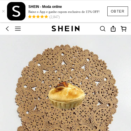
SHEIN - Moda online
×
OBTER
Baixe o App e ganhe cupom exclusivo de 15% OFF!
(2,847)