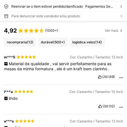
Reenviar se o item estiver perdido/danificado · Pagamentos Seguros · Proteção de privacidade
Para denunciar este vendedor e/ou produto
4,92
(1000+)
Ver mais
recompraria
(12)
durável
(500+)
logística veloz
(14)
m***5
Cor: Castanho / Tamanho: 12 Inch
Material
de
qualidade
,
vai
servir
perfeitamente
para
as
mesas
da
minha
formatura
,
ele
é
um
kraft
bem
clarinho
.
Útil
(49)
l***a
Cor: Castanho / Tamanho: 10 Inch
lindo
Útil
(10)
a***s
Cor: Castanho / Tamanho: 12 Inch