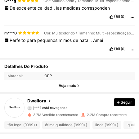
G***g
Cor: Multicolorido / Tamanho: Multi-especificação -100 pcs -7x7cm
De
excelente
calidad
,
las
medidas
corresponden
Útil
(0)
m***0
Cor: Multicolorido / Tamanho: Multi-especificação -100 pcs -7x7cm
Perfeito
para
pequenos
mimos
de
natal
.
Amei
Útil
(0)
Detalhes Do Produto
92K Seguidores
4,87
Material:
OPP
92K Seguidores
4,87
Veja mais
92K Seguidores
4,87
Dwellora
Seguir
j***1
está navegando
92K Seguidores
4,87
3.7M Vendido recentemente
2.2M Compra recorrente
tão legal (9999+)
ótima qualidade (9999+)
linda (9999+)
igual a
92K Seguidores
4,87