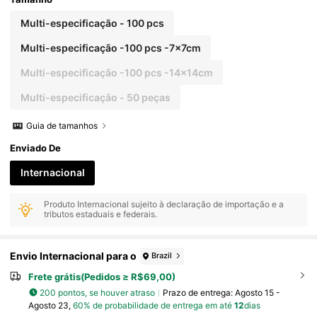
Natal, Natal, Decorações de Natal, Pijamas de Nat
al, Presentes de Natal, Decorações de Natal
Multi-especificação - 100 pcs
Multi-especificação -100 pcs -7x7cm
Multi-especificação -100 pcs -14x14cm
Multi-especificação - 50 peças
Guia de tamanhos
Enviado De
Internacional
Produto Internacional sujeito à declaração de importação e a
tributos estaduais e federais.
Envio Internacional para o
Brazil
Frete grátis(Pedidos ≥ R$69,00)
200 pontos, se houver atraso
Prazo de entrega:
Agosto 15 -
Agosto 23,
60% de probabilidade de entrega em até
12
dias