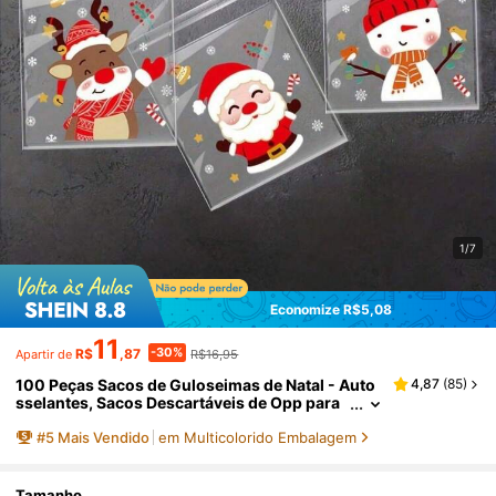
1/7
Economize R$5,08
11
-30%
R$
,87
R$16,95
Apartir de
100 Peças Sacos de Guloseimas de Natal - Auto
4,87
(
85
)
sselantes, Sacos Descartáveis de Opp para
Doces e Biscoitos com Designs de Desenho
#
5
Mais Vendido
em Multicolorido Embalagem
s Animados Festivos para Presentes de Feriado,
Decorações de Natal, Decorações de Natal, Pres
entes de Natal, Suprimentos para Festa de Natal,
Sacolas de Natal, Sacolas de Natal, Adesivos de
Tamanho