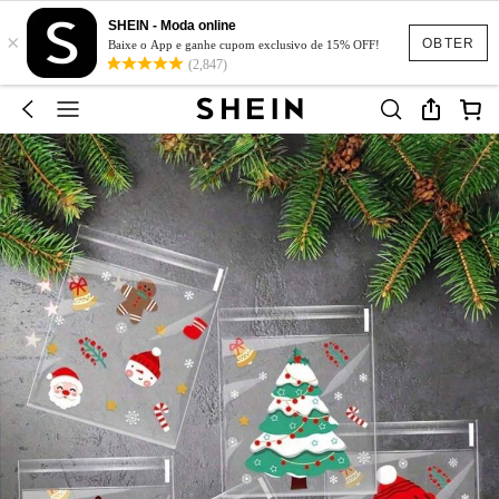
SHEIN - Moda online
×
OBTER
Baixe o App e ganhe cupom exclusivo de 15% OFF!
(2,847)