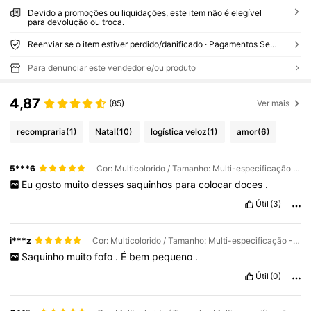
Devido a promoções ou liquidações, este item não é elegível
para devolução ou troca.
Reenviar se o item estiver perdido/danificado · Pagamentos Seguros · Proteção de privacidade
Para denunciar este vendedor e/ou produto
4,87
(85)
Ver mais
recompraria
(1)
Natal
(10)
logística veloz
(1)
amor
(6)
5***6
Cor: Multicolorido / Tamanho: Multi-especificação -100 pcs -7x7cm
Eu
gosto
muito
desses
saquinhos
para
colocar
doces
.
Útil
(3)
i***z
Cor: Multicolorido / Tamanho: Multi-especificação - 50 peças
Saquinho
muito
fofo
.
É
bem
pequeno
.
Útil
(0)