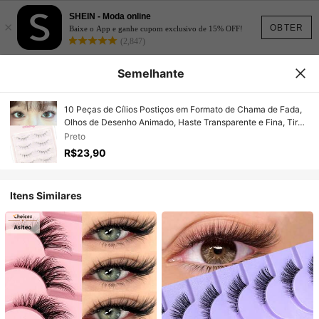
SHEIN - Moda online
×
OBTER
Baixe o App e ganhe cupom exclusivo de 15% OFF!
(2,847)
Semelhante
10 Peças de Cílios Postiços em Formato de Chama de Fada,
Olhos de Desenho Animado, Haste Transparente e Fina, Tira
Completa Natural e Reutilizável para Aumentar a Densidade
Preto
dos Cílios
R$23,90
Itens Similares