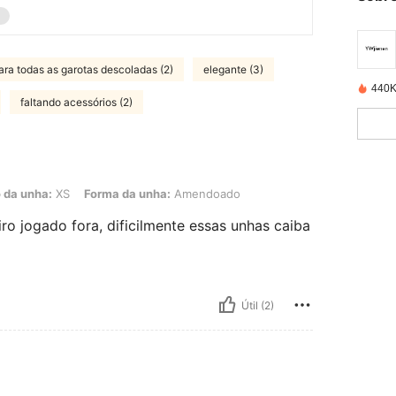
ara todas as garotas descoladas (2)
elegante (3)
440K
faltando acessórios (2)
 XS, Forma da unha: Amendoado
da unha:
XS
Forma da unha:
Amendoado
o jogado fora, dificilmente essas unhas caiba
Útil (2)