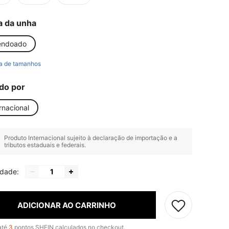
a da unha
ndoado
a de tamanhos
do por
rnacional
Produto Internacional sujeito à declaração de importação e a
tributos estaduais e federais.
idade:
ADICIONAR AO CARRINHO
até
3
pontos SHEIN calculados no checkout.