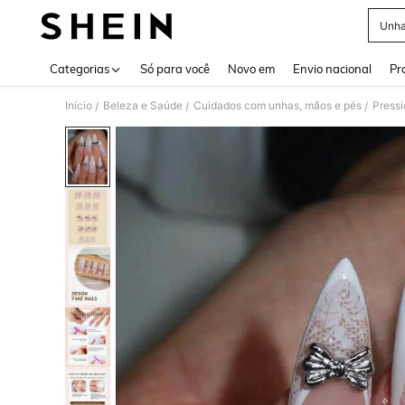
Unha
Use up 
Categorias
Só para você
Novo em
Envio nacional
Pr
Início
Beleza e Saúde
Cuidados com unhas, mãos e pés
Pressi
/
/
/