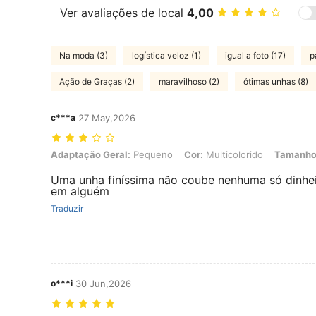
Ver avaliações de local
4,00
Na moda (3)
logística veloz (1)
igual a foto (17)
p
Ação de Graças (2)
maravilhoso (2)
ótimas unhas (8)
c***a
27 May,2026
Adaptação Geral: Pequeno, Cor: Multicolorido, Tamanho da unha:
Adaptação Geral:
Pequeno
Cor:
Multicolorido
Tamanho 
Uma unha finíssima não coube nenhuma só dinheir
em alguém
Traduzir
o***i
30 Jun,2026