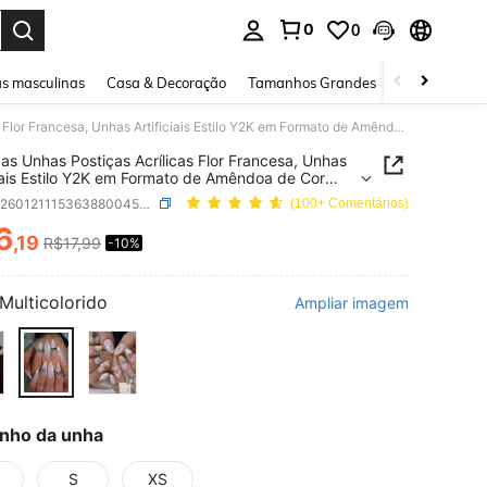
0
0
ar. Press Enter to select.
s masculinas
Casa & Decoração
Tamanhos Grandes
Joias e acessó
10 Peças Unhas Postiças Acrílicas Flor Francesa, Unhas Artificiais Estilo Y2K em Formato de Amêndoa de Cor Metálica de Comprimento Médio, Conjunto 3D com Decorações de Laço/Contas Brancas, Adequado para Salões de Beleza, Meninas e Mulheres para Uso Diário, Festivais, Festas, Presentes
as Unhas Postiças Acrílicas Flor Francesa, Unhas
ciais Estilo Y2K em Formato de Amêndoa de Cor
ca de Comprimento Médio, Conjunto 3D com
SKU: sb260121115363880045592
(100+ Comentários)
ações de Laço/Contas Brancas, Adequado para
 de Beleza, Meninas e Mulheres para Uso Diário,
6
,19
R$17,99
-10%
ICE AND AVAILABILITY
ais, Festas, Presentes
Multicolorido
Ampliar imagem
nho da unha
S
XS