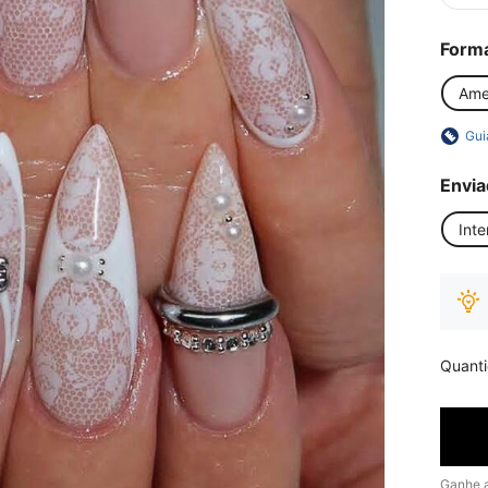
Form
Ame
Gui
Envia
Inte
Quant
Ganhe 