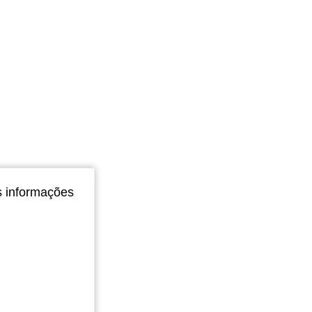
4,88
211
17K
s informações