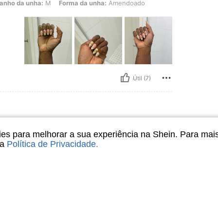
unha: M, Forma da unha: Amendoado
anho da unha:
M
Forma da unha:
Amendoado
Útil (7)
unha: M, Forma da unha: Amendoado
anho da unha:
M
Forma da unha:
Amendoado
s para melhorar a sua experiência na Shein. Para mai
sa
Política de Privacidade
.
Útil (7)
liações