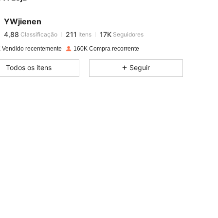
YWjienen
4,88
211
17K
Classificação
Itens
Seguidores
a***m
pago
1 dia atrás
 Vendido recentemente
160K Compra recorrente
4,88
211
17K
Todos os itens
Seguir
4,88
211
17K
4,88
211
17K
4,88
211
17K
4,88
211
17K
4,88
211
17K