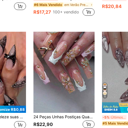
em Verão Press On Nails
#6 Mais Vendido
R$20,84
R$17,27
100+ vendido
6
omize R$0,88
Brilho, Renda Preta Sedutora com Acentos Elegantes de Pérola e Contas Prateadas, Adornadas com um Laço Preto 3D para uma Arte de Unhas Deslumbrante. Estilo Romântico de Moda Vintage Elegante
24 Peças Unhas Postiças Quadradas Longas 3D de Gel com Enfeites de Pérola, Apresentando Vários Estilos como Designs Florais e Franceses, Ajustando-se Perfeitamente às Suas Pontas dos Dedos. O Conjunto Inclui: 1 Folha de Cola de Gelatina e 1 Lixa de Unha.
24 P
-5%
Últimos 3 dias
#5 Mais Vendi
R$22,90