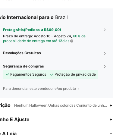
io Internacional para o
Brazil
Frete grátis(Pedidos ≥ R$69,00)
Prazo de entrega:
Agosto 16 - Agosto 24,
60% de
probabilidade de entrega em até
12
dias
Devoluções Gratuitas
Segurança de compras
Pagamentos Seguros
Proteção de privacidade
Para denunciar este vendedor e/ou produto
ição
Nenhum,Halloween,Unhas coloridas,Conjunto de unhas de pressão,Un
4,88
211
17K
nho E Ajuste
 A Loja
4,88
211
17K