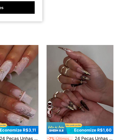
es
12
Economize R$3,11
Economize R$1,60
Peças Unhas Postiças, Formato Longo Afunilado, Base Rosa Nude, Estampa de Renda, Design de Letra Escrita à Mão, Decoração com Strass de Pérola, Unhas Falsas Brilhantes Reutilizáveis, Eleve seu Temperamento, Para Uso Diário, Encontro, Festa de Casamento, Acompanha Cola de Gelatina e Lixa de Unha
24 Peças Unhas Acrílicas de Metal Punk Rock, Adesivos de Unhas Postiças Pontudas com Estampa de Leopardo Francês e Floral, Conjunto de Unhas Falsas 3D Marrom Y2K, Design DIY com Acessórios de Contas Brancas/Douradas, Adequado para Salões de Beleza, Meninas e Mulheres para Uso Diário, Feriados e Presentes de Suprimentos de Unhas
-7%
Últimos 3 dias