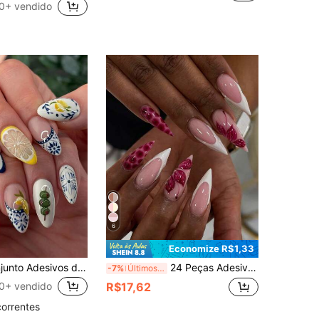
0+ vendido
6
Economize R$1,33
24 peças/Conjunto Adesivos de Unhas em Gel 3D com Formato de Amêndoa Francesa, Limão, Peixe Fofo, Xadrez Azul, Decoração de Laço, Unhas Postiças de Cobertura Total, Ideal para Festa, Encontro, Feriado de Senhoras e Meninas
24 Peças Adesivos de Unhas Acrílicas com Formato de Amêndoa Francesa, Textura Azul com Decoração de Estrelas, Design de Linha de Arte 3D Prateada, Unhas Falsas de Cobertura Total Brilhante, Suprimentos de Unhas em Estilo Fashionável Y2K Adequados para Uso Diário de Mulheres e Meninas
-7%
Últimos 3 dias
0+ vendido
R$17,62
correntes