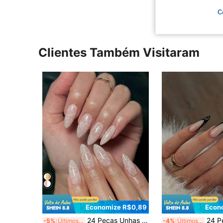
C
Clientes Também Visitaram
Economize R$0,89
Econ
24 Peças Unhas Postiças Minimalistas com Fita, Conjunto de Manicure em Formato de Amêndoa com 1 Folha Adesiva e 1 Lixa de Unha, Adequado para Uso Diário
24 Peças Unhas Postiças Pretas de Renda Média 
-5%
Últimos 3 dias
-4%
Últimos 3 dias