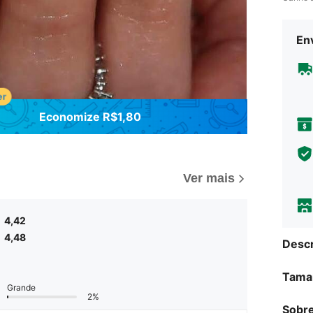
Env
Economize R$1,80
Ver mais
4,42
4,48
Descr
Tama
Grande
2%
Sobre