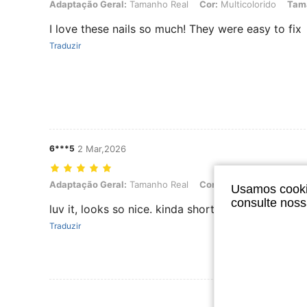
Adaptação Geral: Tamanho Real, Cor: Multicolorido, Tamanho da 
Adaptação Geral:
Tamanho Real
Cor:
Multicolorido
Tam
I love these nails so much! They were easy to fix
Traduzir
6***5
2 Mar,2026
Adaptação Geral: Tamanho Real, Cor: Multicolorido, Tamanho da 
Adaptação Geral:
Tamanho Real
Cor:
Multicolorido
Tam
Usamos cookie
consulte nos
luv it, looks so nice. kinda shorter tho but its ok
Traduzir
Ver Mais Ava