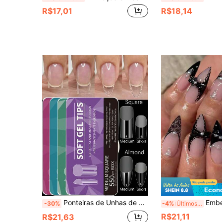
R$17,01
R$18,14
Econ
Ponteiras de Unhas de Gel Macio Quadradas Amendoado, Unhas Falsas Quadradas Amendoado Curtas/Médias, Ponteiras de Unhas Transparentes Semifoscas de Cobertura Total, Ponteiras de Unhas Acrílicas Profissionais Pré-Formadas para Colar, Adequadas para Acessórios e Ferramentas de Arte de Unhas de Salão, Suprimentos de Unhas para Colar
Embeleze suas mãos, 24 Peças Unhas Postiças de Cobertura Total em Formato Amêndoa Média com 
-30%
-4%
Últimos 3 dias
R$21,11
R$21,63