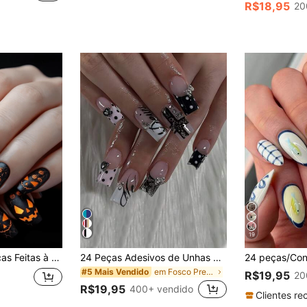
R$18,95
20
19
 Pretas, Unhas Y2K, Unhas Postiças de Abóbora
24 Peças Adesivos de Unhas Quadradas, Estilo Escuro Legal, Coração de Metal com Bolinhas Pretas, Ponta Francesa de Teia de Aranha Oca, Laço de Metal, Adequado para Mulheres e Meninas, Essencial para Festa e Compras, Unhas Postiças
em Fosco Pressione as unhas postiças
#5 Mais Vendido
R$19,95
20
R$19,95
400+ vendido
Clientes re