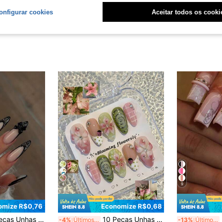
onfigurar cookies
Aceitar todos os cooki
4
9
omize R$0,76
Economize R$0,68
com Design em V Brilhante e Cobertura Total, Adequadas para Uso Diário de Mulheres e Meninas, Datas, Festas
10 Peças Unhas Postiças Estilo Y2K, Flor 3D, Joaninha & Padrão Xadrez, Unhas Acrílicas Formato Amêndoa Médio, Adequadas para Férias de Verão & Encontros Casuais
24 
-4%
Últimos 3 dias
-13%
Últimos 3 dias