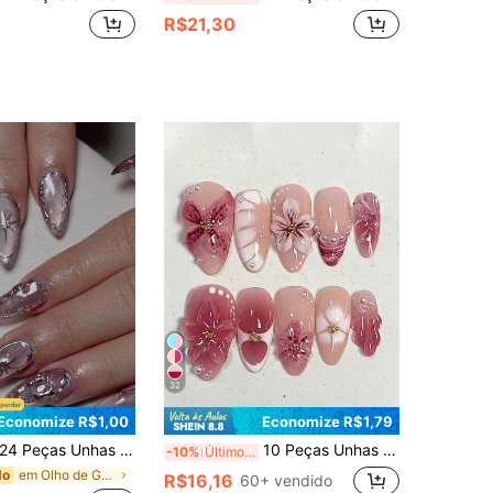
R$21,30
32
Economize R$1,00
Economize R$1,79
eças Unhas com Formato de Amêndoa Médio, Moderno e Elegante Olho de Gato 3D em Cores Claras, Decoração Texturizada 3D Ondulada em Prata, Linhas Assimétricas Clássicas Minimalistas 3D Brilhantes em Prata, Um Conjunto Completo de Unhas Postiças para Atualizar seu Estilo e Mudar suas Unhas, Adequado para Uso Diário e Festivais de Música
10 Peças Unhas Acrílicas Postiças com Ponta Francesa, Formato Amêndoa Médio, Design Degradê 3D Floral com Ondas de Água e Strass, Estilo Y2K Fashion Fresco, Unhas Falsas Brilhantes de Cobertura Total para Uso Diário de Mulheres e Meninas
-10%
Últimos 3 dias
em Olho de Gato Pressione as unhas postiças
do
R$16,16
60+ vendido