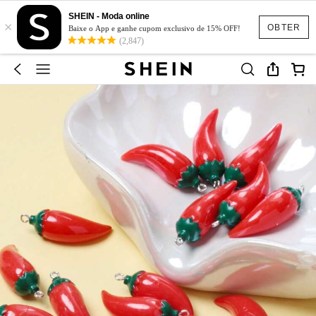
SHEIN - Moda online
×
OBTER
Baixe o App e ganhe cupom exclusivo de 15% OFF!
(2,847)