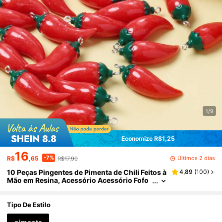
1/9
Economize R$1,25
16
-7%
Últimos 2 dias
R$
,65
R$17,90
10 Peças Pingentes de Pimenta de Chili Feitos à
4,89
(
100
)
Mão em Resina, Acessório Acessório Fofo
e da Moda, Adequado para Natal, Aniversár
io, Presente para Amigos
Tipo De Estilo