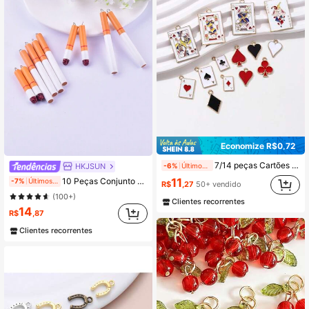
Economize R$0,72
7/14 peças Cartões de Baralho com Padrão Floral, Acessórios de Joalheria Personalizados, DIY Colar, Chaveiro, Pulseira
-6%
Últimos 1 dias
HKJSUN
10 Peças Conjunto de Pingentes Mistos de Cigarros Falsos 3D de Resina para Mulheres, Brincos, Colar, Achados de Joias DIY, Atacado
11
-7%
Últimos 1 dias
R$
,27
50+ vendido
(100+)
Clientes recorrentes
14
R$
,87
Clientes recorrentes