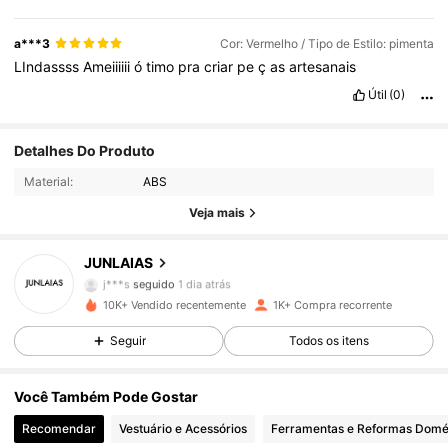
a***3
Cor: Vermelho / Tipo de Estilo: pimenta
LIndassss
Ameiiiiii
ó
timo
pra
criar
pe
ç
as
artesanais
Útil
(0)
Detalhes Do Produto
246 Seguidores
4,89
Material:
ABS
246 Seguidores
4,89
Veja mais
246 Seguidores
4,89
JUNLAIAS
j***s
seguido
1 dia atrás
246 Seguidores
4,89
10K+ Vendido recentemente
1K+ Compra recorrente
Seguir
Todos os itens
246 Seguidores
4,89
Você Também Pode Gostar
246 Seguidores
4,89
Recomendar
Vestuário e Acessórios
Ferramentas e Reformas Domé