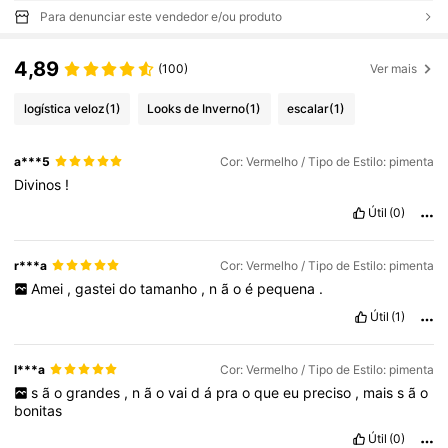
Para denunciar este vendedor e/ou produto
4,89
(100)
Ver mais
logística veloz
(1)
Looks de Inverno
(1)
escalar
(1)
a***5
Cor: Vermelho / Tipo de Estilo: pimenta
Divinos
!
Útil
(0)
r***a
Cor: Vermelho / Tipo de Estilo: pimenta
Amei
,
gastei
do
tamanho
,
n
ã
o
é
pequena
.
Útil
(1)
l***a
Cor: Vermelho / Tipo de Estilo: pimenta
s
ã
o
grandes
,
n
ã
o
vai
d
á
pra
o
que
eu
preciso
,
mais
s
ã
o
bonitas
Útil
(0)