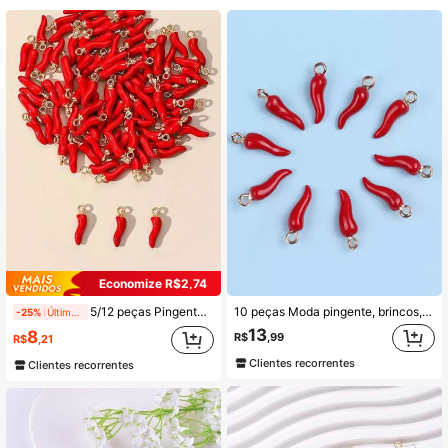
246 Seguidores
4,89
246 Seguidores
4,89
246 Seguidores
4,89
246 Seguidores
4,89
246 Seguidores
4,89
Economize R$2,74
5/12 peças Pingentes Encantadores de Mini Pimenta Vermelha/Colorida de Liga de Zinco, Adequado para Pulseira, Colar, Brinco, Chaveiro, Corrente de Telefone, Tornozelo, Fabricação de Joias DIY
10 peças Moda pingente, brincos, chaveiro, cordão de telefone em liga de esmalte com forma de pimenta-malagueta 3D, acessórios de joias DIY
-25%
Último dia
13
8
R$
,99
R$
,21
Clientes recorrentes
Clientes recorrentes