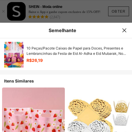
SHEIN - Moda online
×
OBTER
Baixe o App e ganhe cupom exclusivo de 15% OFF!
(2,847)
Semelhante
10 Peças/Pacote Caixas de Papel para Doces, Presentes e
Lembrancinhas da Festa de Eid Al-Adha e Eid Mubarak, Novo
Desenho de Lhama e Camelo
R$26,19
Itens Similares