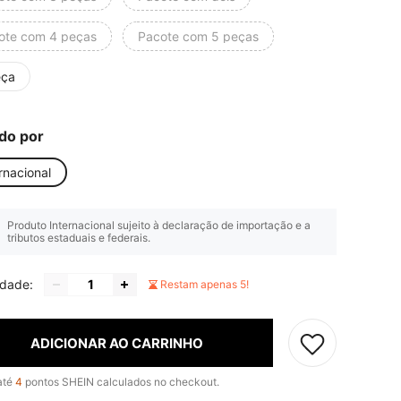
ote com 4 peças
Pacote com 5 peças
eça
do por
rnacional
Produto Internacional sujeito à declaração de importação e a
tributos estaduais e federais.
idade:
Restam apenas 5!
ADICIONAR AO CARRINHO
até
4
pontos SHEIN calculados no checkout.