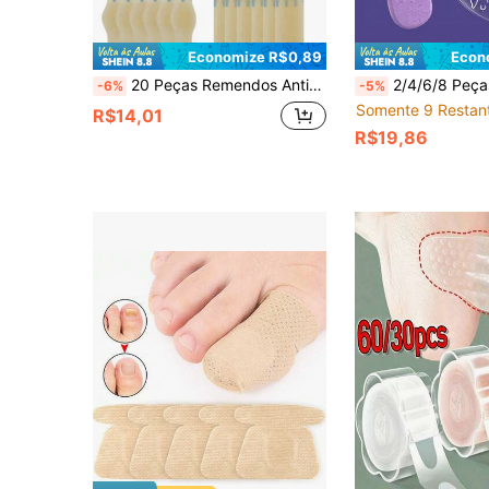
Economize R$0,89
Econ
20 Peças Remendos Anti-Fricção Transparentes de Hidrocolóide, Almofadas Adesivas Especiais para Calos no Calcanhar, Remendos para Dedos do Pé Espessados, Alívio da Dor, Cuidados com os Pés, Almofadas Antiderrapantes, Almofadas Invisíveis para Bolhas, Protetores de Calcanhar Contra Atrito, Adequado para Uso ao Ar Livre, Esportes, Viagens, Casa, Escritório e Escola
2/4/6/8 Peças Almofada Frontal Antiatrito Transparente para Chinelos, Protetor de
-6%
-5%
Somente 9 Restan
R$14,01
R$19,86