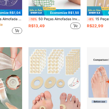
omize R$1,04
Economize R$1,50
 Dedo de Silicone com Pequenos Pontos Separador de Dedo Antiderrapante
50 Peças Almofadas Invisíveis à Prova de Umidade para Calcanhar, Almofadas Protetoras Respiráveis e Confortáveis para Hidratação e Reparação de Calcanhares Rachados, Adequadas para Cuidados com os Pés de Pele Sensível
15 Peças Almofadas de Coxim de Milh
-10%
-8%
te
R$13,49
R$22,99