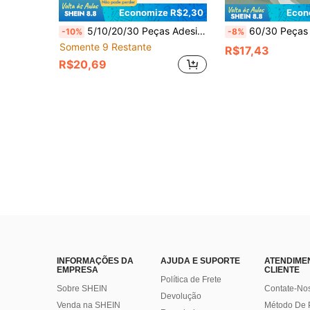
Economize R$2,30
Econ
5/10/20/30 Peças Adesivos de Reparo de Unhas de Mão e Pé em Hidrogel, Adesivos Anti-Abrasão para Renovação de Unhas, Resistência Ultra-Forte, Melhora a Aparência de Unhas Descoloridas ou Danificadas, Reduz a Descoloração e a Espessura, Conveniente e Portátil, Unhas Danificadas
60/30 Peças Almofadas de Gel à Prova d'Água, Tamanho Único 6cm*3cm, Adequadas para Saltos Altos, Sandálias, Tênis Esportivos, Previne Bolhas no Calcanhar e nos Dedos, Adequadas para Palmilhas de Tênis Esportivos e de Caminhada, Design Texturizado Transpare
-10%
-8%
Somente 9 Restante
R$17,43
R$20,69
INFORMAÇÕES DA
AJUDA E SUPORTE
ATENDIME
EMPRESA
CLIENTE
Política de Frete
Sobre SHEIN
Contate-No
Devolução
Venda na SHEIN
Método De