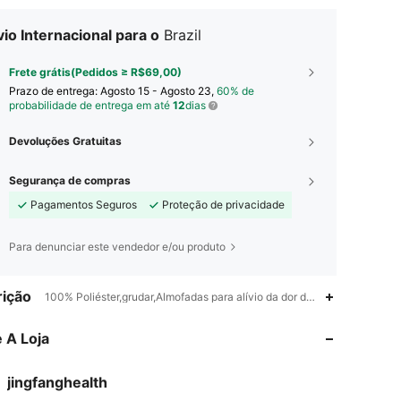
io Internacional para o
Brazil
Frete grátis(Pedidos ≥ R$69,00)
Prazo de entrega:
Agosto 15 - Agosto 23,
60% de
probabilidade de entrega em até
12
dias
Devoluções Gratuitas
Segurança de compras
Pagamentos Seguros
Proteção de privacidade
Para denunciar este vendedor e/ou produto
ição
100% Poliéster,grudar,Almofadas para alívio da dor de joanete
4,55
26
33
4,55
26
33
 A Loja
4,55
26
33
4,55
26
33
jingfanghealth