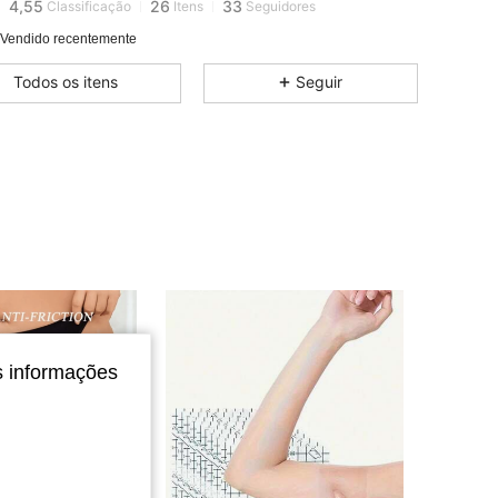
4,55
26
33
Classificação
Itens
Seguidores
4,55
26
33
 Vendido recentemente
4,55
26
33
Todos os itens
Seguir
4,55
26
33
4,55
26
33
4,55
26
33
s informações