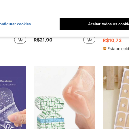
onfigurar cookies
Aceitar todos os cooki
10 Peças Almofadas de Proteção para Coxas Internas, Almofadas Protetoras Macias para os Pés, Almofadas de Uso Diário de Baixo Perfil para Esportes, Viagens e Roupas Ativas
Almofadas para Bolhas, Almofadas para Bolhas (15 peças), Almofadas de Gel para Bolhas, Almofadas para Bolhas, Almofadas de Vedação Hidrocolóide, Adequadas para Prevenir e Recuperar Bolhas nos Dedos, Articulações, Calcanhares, com Características à Prova d'Água e Ultra-Finas
Bandas Descartáveis em Forma de V Anti-Atrito para Coxas - Almofadas de Atrito de Coxa com Forro d
-2%
R$21,90
R$10,73
Estabelecid