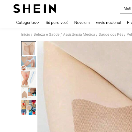
Motf
Use up 
Categorias
Só para você
Novo em
Envio nacional
Pr
Início
Beleza e Saúde
Assistência Médica
Saúde dos Pés
Pel
/
/
/
/