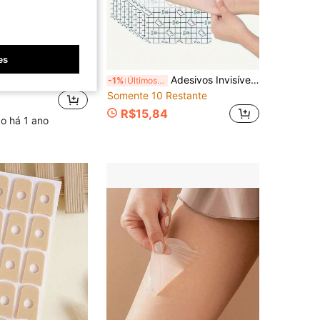
es
Economize R$0,22
e Tecido Não Tecido Invisível, Mangas de Proteção de Perna Respiráveis e Antiderrapantes, Adequadas para Homens e Mulheres Plus Size, Escolha Ideal para Vestidos de Verão e Atividades ao Ar Livre
Adesivos Invisíveis para Levantamento de Coxa e Nádega, Adesivos de Beleza de Plástico Premium Inodoros para Modelagem, À Prova d'Água, Amigáveis à Pele, Ultra Confortáveis, Adequados para Uso Diário o Dia Todo, Adesivos de Modelagem Corporal Respiráveis e Inodoros, Esculpindo Efetivamente os Contornos das Pernas e Nádegas
-1%
Últimos 2 dias
Somente 10 Restante
R$15,84
o há 1 ano