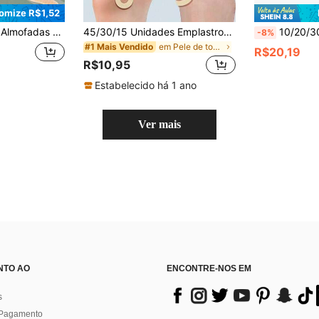
omize R$1,52
nte, Reduz Precisamente o Desconforto, Macio e Altamente Elástico, Invisível e Sem Costura, Verão Unissex, Essencial Escolar, Presente para Mulheres, Produtos Baratos, Essencial de Viagem, Acessórios Femininos, Praia
45/30/15 Unidades Emplastros de Milho Autoadesivos e À Prova d'Água com Almofadas de Espuma, Aliviam a Dor da Pressão do Sapato. Protetores de Pé, Adesivos Preventivos de Bolhas, Remendos para Calos
10/20/30 Peças Fita de Cuidados com os Pés Esportivos, Patc
-8%
em Pele de toupeira
#1 Mais Vendido
R$20,19
R$10,95
Estabelecido há 1 ano
Ver mais
NTO AO
ENCONTRE-NOS EM
s
 Pagamento