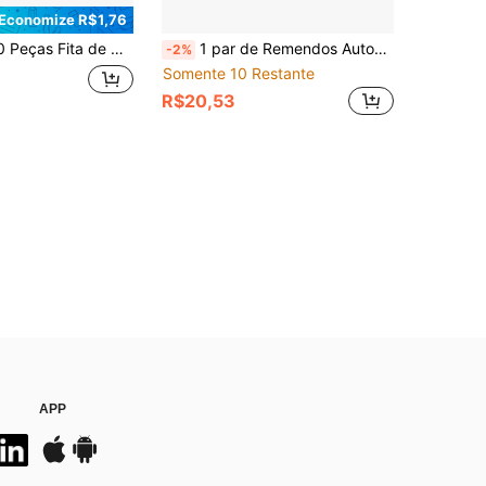
Economize R$1,76
h de Correção de Hálux Valgo à Prova d'Água, Adequado para Treinamento de Alongamento de Dedos e Articulações
1 par de Remendos Autoadesivos Reutilizáveis Anti-Desgaste, Macios e Confortáveis, Ultrafinos, Adequados para Calcanhar, Tornozelo e Outras Posições
-2%
Somente 10 Restante
R$20,53
APP