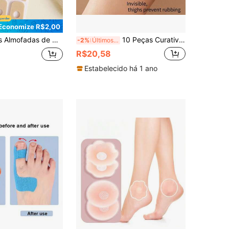
Economize R$2,00
o, Protetores de Calos de Milho, Almofadas Anti-Atrito para Calos
10 Peças Curativos à Prova d'Água, Natação, Proteção e Cuidados Pós-Tatuagem, Adesivos para Coxas (Anti-Atrito), Adesivos para Peito (Anti-Atrito), Adesivos Anti-Atrito para Pés, Adesivos Anti-Atrito, Adesivos Anti-Atrito para Axilas, Adequado para: Coxas, Braços, Pés, Peito
-2%
Últimos 3 dias
R$20,58
Estabelecido há 1 ano