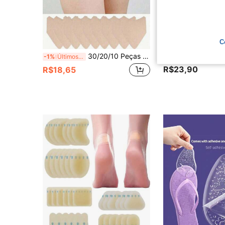
C
30/20/10 Peças Faixas Anti-Atrito para Coxas, Almofadas Anti-Atrito para Coxas Unissex, Previne Atrito Invisível e Fricção no Verão; Patch de Spandex Anti-Fricção, Adequado para Coxas e Panturrilhas Femininas, Proporciona Proteção Confortável; Cós, Adesivo, Fita Transparente à Prova d'Água com Superfície E.
-1%
Últimos 3 dias
R$23,90
R$18,65