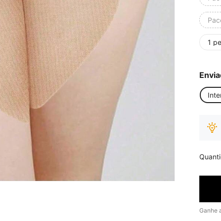
Pac
1 p
Envia
Inte
Quant
Ganhe 