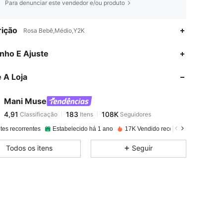
Para denunciar este vendedor e/ou produto
ição
Rosa Bebê,Médio,Y2K
4,91
183
108K
nho E Ajuste
 A Loja
4,91
183
108K
Mani Muse
4,91
183
108K
Classificação
Itens
Seguidores
s***e
pago
1 dia atrás
tes recorrentes
Estabelecido há 1 ano
17K Vendido recentemente
Aum
4,91
183
108K
Todos os itens
Seguir
4,91
183
108K
4,91
183
108K