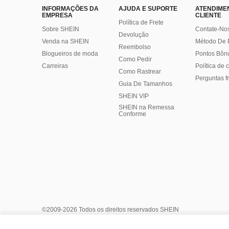
INFORMAÇÕES DA
AJUDA E SUPORTE
ATENDIME
EMPRESA
CLIENTE
Política de Frete
Sobre SHEIN
Contate-No
Devolução
Venda na SHEIN
Método De
Reembolso
Blogueiros de moda
Pontos Bôn
Como Pedir
Carreiras
Política de
Como Rastrear
Perguntas f
Guia De Tamanhos
SHEIN VIP
SHEIN na Remessa
Conforme
©2009-2026 Todos os direitos reservados SHEIN
Centro de Privacidade
Política de Privacidade e Cookies
Ger