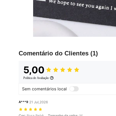
Comentário do Clientes
(1)
5,00
Política de Avaliação
Sem comentários local
A***9
21 Jul,2026
Cor: Rosa Bebê, Tamanho da unha: M
Cor:
Rosa Bebê
Tamanho da unha:
M