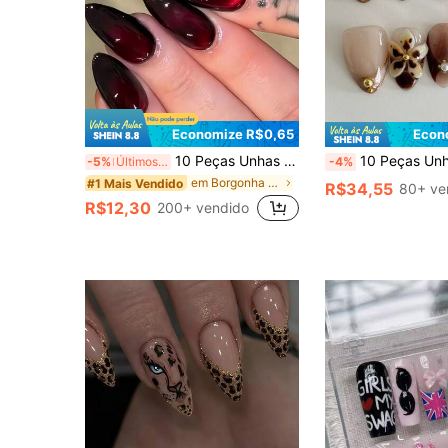
Economize R$0,65
Econ
10 Peças Unhas Postiças Formato Amêndoa Médio, Estilo Punk Gótico Escuro - Unhas Postiças Olho de Gato Cristal Preto e Vermelho, Olho de Gato Glitter Vermelho Cereja Vintage e Borgonha Profundo, Inclui 1 Adesivo e 1 Tira de Gel Mini, Estético
10 Peças Unhas Postiças Y2K em Formato de Amêndoa Curtas com Escultura 3D, Impressão
-5%
Últimos 3 dias
-4%
em Borgonha Pressione as unhas postiças
#1 Mais Vendido
R$34,55
80+ ve
R$12,30
200+ vendido