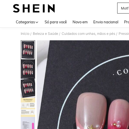
Motf
Use up 
Categorias
Só para você
Novo em
Envio nacional
Pr
Início
Beleza e Saúde
Cuidados com unhas, mãos e pés
Pressi
/
/
/