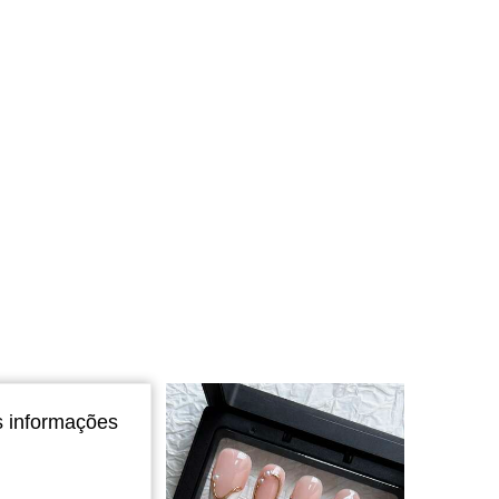
4,91
183
108K
4,91
183
108K
4,91
183
108K
4,91
183
108K
s informações