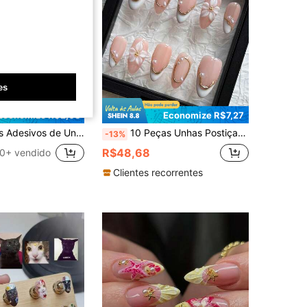
es
Economize R$2,08
Economize R$7,27
s Florais, Design de Ponta Francesa, Decoração de Cruz de Metal de Tamanho Médio, Acento de Pérola, Inclui: 1 Peça Gel de Gelatina & 1 Peça Lixa de Unhas
10 Peças Unhas Postiças Amendoadas Rosas Feitas à Mão, Pontas Francesas Brancas, Revestimento Dourado 3D e Entalhes Florais Perolados, Estilo Simples e Suave, Adequado para Meninas e Mulheres no Dia a Dia, Férias e Decorações de Unhas para Casamento, Inclui Gel de Gelatina e Lixa de Unhas
-13%
R$48,68
0+ vendido
Clientes recorrentes