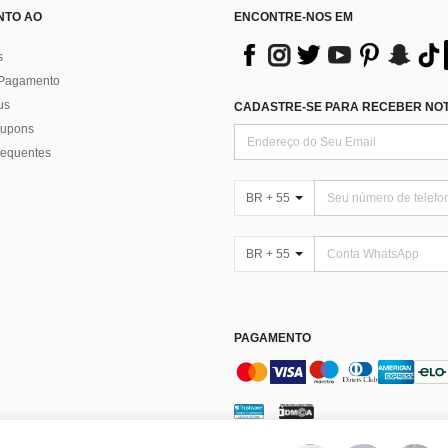
NTO AO
ENCONTRE-NOS EM
s
 Pagamento
us
CADASTRE-SE PARA RECEBER NOTÍ
 cupons
requentes
BR + 55
BR + 55
PAGAMENTO
enciar Cookies