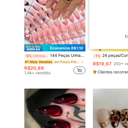
C
6
19
Oferta Relâmpag
Economize R$1,10
o
144 Peças Unhas Postiças Francesas Curtas em Formato de Amêndoa, 6 Cores Diferentes de Unhas Postiças Francesas, Unhas Postiças Reutilizáveis em 12 Tamanhos, Unhas Postiças com Cobertura Completa Brilhante para Manicure Feminina
24 peças/Conjunto Adesivos de Unhas em Gel 3D com Formato de Amêndoa Francesa, Limão, Peixe Fofo, Xadrez Azul, Decoração 
-5%
Últimos 3 dias
-1%
em Fosco Pressione as unhas postiças
#1 Mais Vendido
R$19,67
200+ v
R$20,89
Clientes recorre
1,4k+ vendido