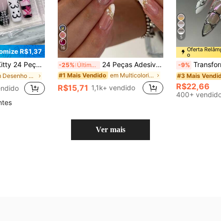
5
16
Oferta Relâ
omize R$1,37
o
s de Ouvido de Gel 3D e Decoração com Strass, Conjunto de Unhas Acrílicas Falsas com Ajuste Perfeito, Adequado para Festa de Meninas
24 Peças Adesivos de Unha Curtos e Pontudos, Conjunto de Adesivos de Unha Flor Branca Francesa com Linha Dourada e Pérola (Inclui 1 Peça de Gel de Gelatina e 1 Lixa de Unha), Adequado para Unhas Diárias, de Encontro e de Festa de Mulheres
Transforme suas unhas com 24 peças de unhas postiças personalizadas estilo Street Hottie Y2K para uso diário
-25%
Últimos 3 dias
-9%
em Multicolorido Pressione as unhas postiças
#1 Mais Vendido
em Desenho animado Pressione as unhas postiças
#3 Mais Vendi
R$22,66
R$15,71
1,1k+ vendido
endido
400+ vendid
ntes
Ver mais