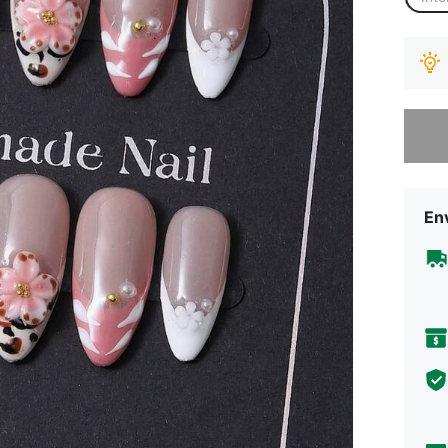
Desculp
Env