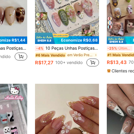
4
36
omize R$1,44
Economize R$0,68
 Marrom e Dourado, Estilo Francês Feito à Mão, Base Cor Nude, Mocha Mousse
10 Peças Unhas Postiças Estilo Y2K, Flor 3D, Joaninha & Padrão Xadrez, Unhas Acrílicas Formato Amêndoa Médio, Adequadas para Férias de Verão & Encontros Casuais
30
-4%
-25%
Últimos 3 dias
#1 Mais Vendi
em Verão Press On Nails
#6 Mais Vendido
ndido
R$13,43
R$17,27
70
100+ vendido
Clientes re