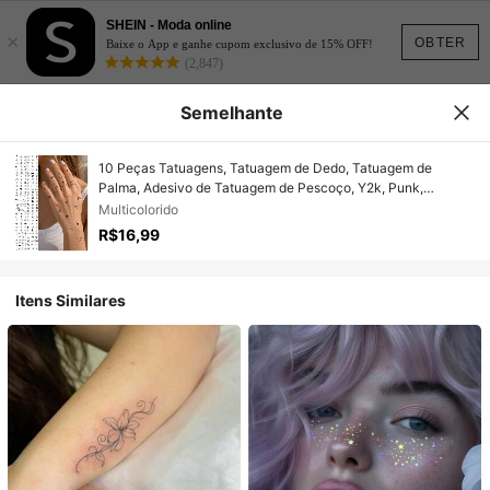
SHEIN - Moda online
×
OBTER
Baixe o App e ganhe cupom exclusivo de 15% OFF!
(2,847)
Semelhante
10 Peças Tatuagens, Tatuagem de Dedo, Tatuagem de
Palma, Adesivo de Tatuagem de Pescoço, Y2k, Punk,
Tatuagem Semipermanente, Tatuagem Falsa, Tatuagem de
Multicolorido
Mão, Tatuagens Temporárias, Adesivos de Tatuagem,
R$16,99
Tatuagem à Prova d'Água de Longa Duração, Tatuagens para
Mulheres, Tatuagem nas Costas, Tatuagem no Braço,
Tatuagens nas Pernas
Itens Similares