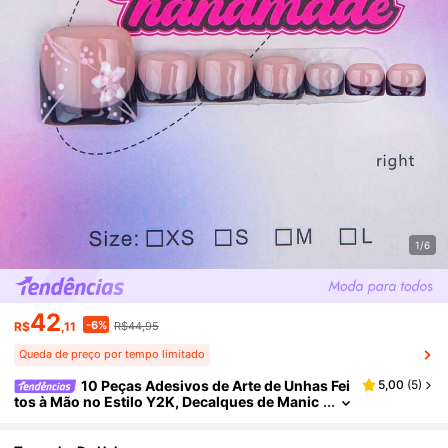
1/6
42
-6%
R$
,11
R$44,95
Queda de preço por tempo limitado
10 Peças Adesivos de Arte de Unhas Fei
5,00
(
5
)
tos à Mão no Estilo Y2K, Decalques de Manic
ure Francesa Nude e Preta com Strass e Padr
ões Florais, Adequado para Festas, Casamentos,