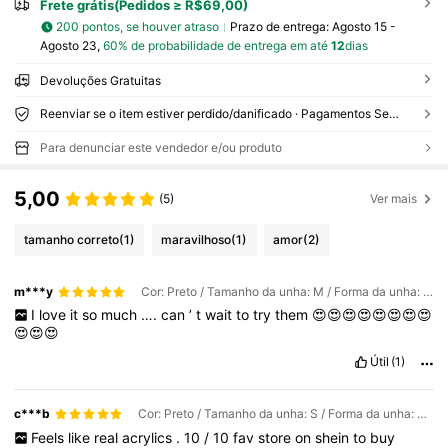
Frete grátis(Pedidos ≥ R$69,00)
200 pontos, se houver atraso
Prazo de entrega:
Agosto 15 -
Agosto 23,
60% de probabilidade de entrega em até
12
dias
Devoluções Gratuitas
Reenviar se o item estiver perdido/danificado · Pagamentos Seguros · Proteção de privacidade
Para denunciar este vendedor e/ou produto
5,00
(5)
Ver mais
tamanho correto
(1)
maravilhoso
(1)
amor
(2)
m***y
Cor: Preto / Tamanho da unha: M / Forma da unha: Quadrado
I
love
it
so
much
….
can
’
t
wait
to
try
them
😍😍😍😍😍😍😍😍
😍😍😍
Útil
(1)
c***b
Cor: Preto / Tamanho da unha: S / Forma da unha: Quadrado
Feels
like
real
acrylics
.
10
/
10
fav
store
on
shein
to
buy