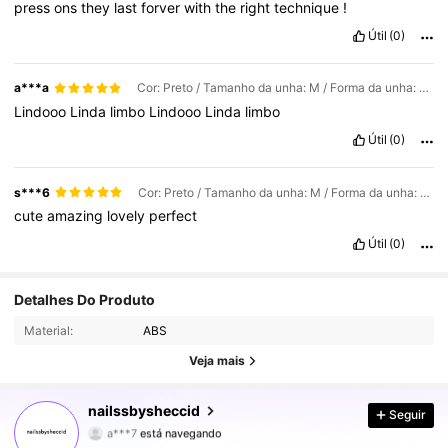
press
ons
they
last
forver
with
the
right
technique
!
Útil
(0)
a***a
Cor: Preto / Tamanho da unha: M / Forma da unha: Quadrado
Lindooo
Linda
limbo
Lindooo
Linda
limbo
Útil
(0)
s***6
Cor: Preto / Tamanho da unha: M / Forma da unha: Quadrado
cute
amazing
lovely
perfect
Útil
(0)
Detalhes Do Produto
133K Seguidores
4,81
Material:
ABS
133K Seguidores
4,81
Veja mais
133K Seguidores
4,81
nailssbysheccid
Seguir
a***7
está navegando
133K Seguidores