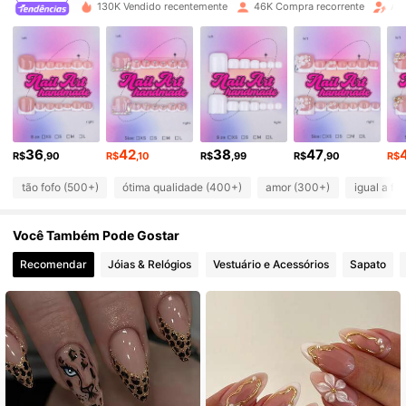
4,81
130K Vendido recentemente
46K Compra recorrente
Au
133K Seguidores
4,81
133K Seguidores
4,81
133K Seguidores
4,81
36
42
38
47
R$
,90
R$
,10
R$
,99
R$
,90
R$
133K Seguidores
4,81
tão fofo (500+)
ótima qualidade (400+)
amor (300+)
igual a fo
133K Seguidores
4,81
Você Também Pode Gostar
133K Seguidores
4,81
Recomendar
Jóias & Relógios
Vestuário e Acessórios
Sapato
133K Seguidores
4,81