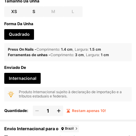
Uso Diário, Acompanha Ferramentas de Unhas, Ó
Tamanho Da Unha
timo Presente para Mulheres e Meninas Unhas Po
stiças
XS
S
M
L
Forma Da Unha
Quadrado
Press On Nails
-
Comprimento
:
1.4 cm
Largura
:
1.5 cm
Ferramentas de unhas
-
Comprimento
:
3 cm
Largura
:
1 cm
Enviado De
Internacional
Produto Internacional sujeito à declaração de importação e a
tributos estaduais e federais.
Quantidade:
Restam apenas 10!
Envio Internacional para o
Brazil