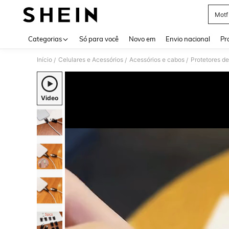
Motf
Use up 
Categorias
Só para você
Novo em
Envio nacional
Pr
Início
Celulares e Acessórios
Acessórios e cabos
Protetores d
/
/
/
Video