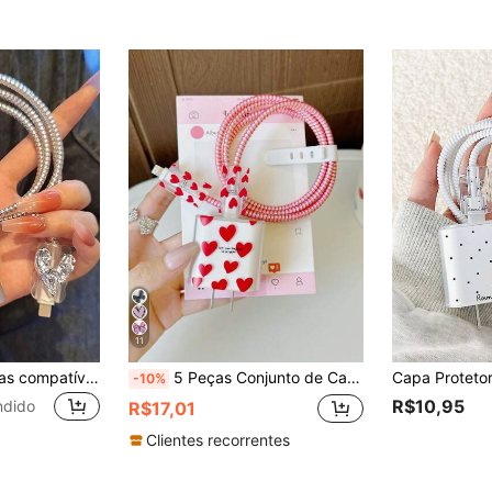
11
Conjunto de 4 peças compatível com protetor de cabo , protetor de carregador: Carretel de cabo com formato de coração brilhante de 1,5m + Dispositivo de linha fixa + Conector de carregamento à prova de quebra + Cabo de dados de carregamento rápido de 20W
5 Peças Conjunto de Carregador de Telefone com Design de Estampa de Coração Vermelho 20W/18W, Protetor de Cabo de Carregamento, Capa Protetora de Cabeça de Carregador, Compatível com Carregador 11 12 13 14 15 16 17
-10%
R$10,95
ndido
R$17,01
Clientes recorrentes