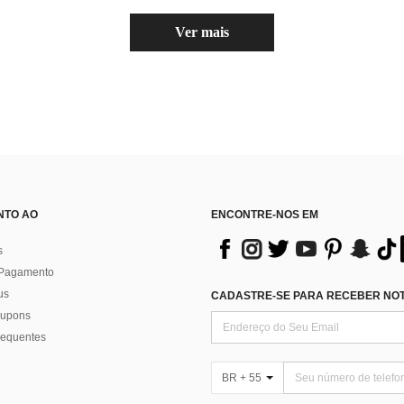
Ver mais
NTO AO
ENCONTRE-NOS EM
s
 Pagamento
us
CADASTRE-SE PARA RECEBER NOTÍ
 cupons
requentes
BR + 55