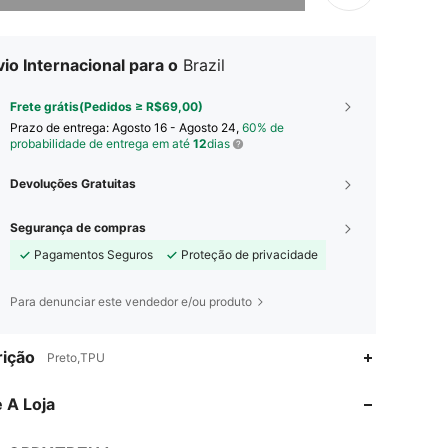
io Internacional para o
Brazil
Frete grátis(Pedidos ≥ R$69,00)
Prazo de entrega:
Agosto 16 - Agosto 24,
60% de
probabilidade de entrega em até
12
dias
Devoluções Gratuitas
Segurança de compras
Pagamentos Seguros
Proteção de privacidade
Para denunciar este vendedor e/ou produto
4,73
8
11
ição
Preto,TPU
4,73
8
11
 A Loja
4,73
8
11
4,73
8
11