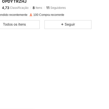
OPDYTRZHJ
4,73
8
11
Classificação
Itens
Seguidores
m***5
seguido
1 dia atrás
4,73
8
11
endido recentemente
100 Compra recorrente
4,73
8
11
Todos os itens
Seguir