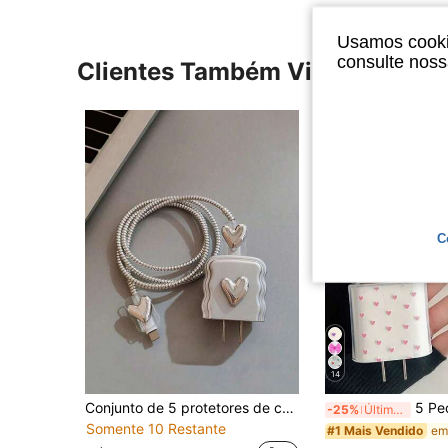
Usamos cookie
consulte nos
Clientes Também Visitaram
C
14
Conjunto de 5 protetores de cabo de dados criativos em formato de coração com revestimento eletrolítico ondulado, compatíveis com carregadores Apple de 18W/20W para iPhone 17/16/15/14/13. Ideal para organizar cabos e evitar quebras. Perfeito para presentear namorado(a).
5 Peças Protetores de Cabo de Carregamento de Gato em For
-25%
Últimos 2 dias
Somente 10 Restante
#1 Mais Vendido