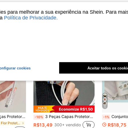
s para melhorar a sua experiência na Shein. Para mai
sa
Política de Privacidade
.
onfigurar cookies
Aceitar todos os cooki
5
Economize R$1,50
mato de Coração Rosa/Gravata Borboleta/Flor/Coração Roxo em TPU, Compatível com Carregadores Apple 18/20W, Ótimo Presente para Amigos
3 Peças Capas Protetoras em Forma de Olho Azul para Adaptadores e Cabos de Carregamento, Compatíveis com Carregadores Apple 18w/20w, Protetor de Cabo, Acessórios de Carregador, Acessórios de Telefone
Conjunto Novo de Protetor de Carregador e Cabo TPU com Estampa de Cachorro e P
-10%
-1%
em Flor Protetores de Cabo
R$13,49
R$18,75
300+ vendido