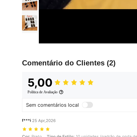
Comentário do Clientes
(2)
5,00
Política de Avaliação
Sem comentários local
f***i
25 Apr,2026
Cor: Preto, Tipo de Estilo: 10 unidades (padrão de onda de camada 
Cor:
Preto
Tipo de Estilo:
10 unidades (padrão de onda d