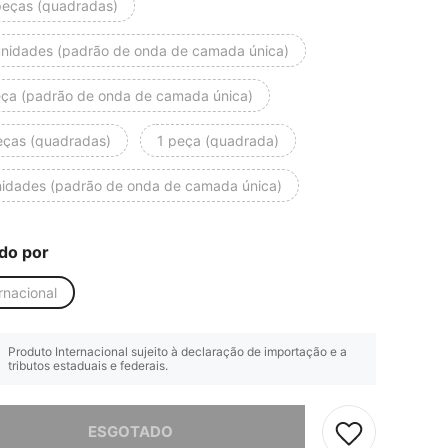
peças (quadradas)
unidades (padrão de onda de camada única)
eça (padrão de onda de camada única)
eças (quadradas)
1 peça (quadrada)
nidades (padrão de onda de camada única)
do por
rnacional
Produto Internacional sujeito à declaração de importação e a
tributos estaduais e federais.
e, este produto está esgotado.
ESGOTADO