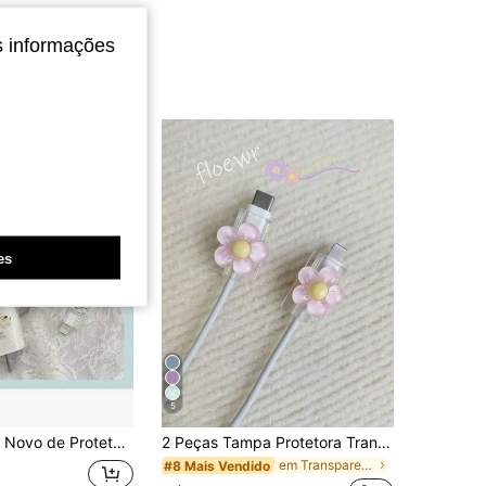
s informações
es
5
oá, Capa Protetora de Cabo de Carregamento Durável 18/20W, Organizador de Cabo Anti-Quebra, Compatível com Carregador de Telefone 16/15/13/14
2 Peças Tampa Protetora Transparente em Formato de Flor para Cabeça de Carregamento, Protetor de Carregador
em Transparente Protetores de Cabo
#8 Mais Vendido