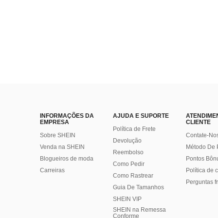
INFORMAÇÕES DA
AJUDA E SUPORTE
ATENDIME
EMPRESA
CLIENTE
Política de Frete
Sobre SHEIN
Contate-No
Devolução
Venda na SHEIN
Método De
Reembolso
Blogueiros de moda
Pontos Bôn
Como Pedir
Carreiras
Política de
Como Rastrear
Perguntas f
Guia De Tamanhos
SHEIN VIP
SHEIN na Remessa
Conforme