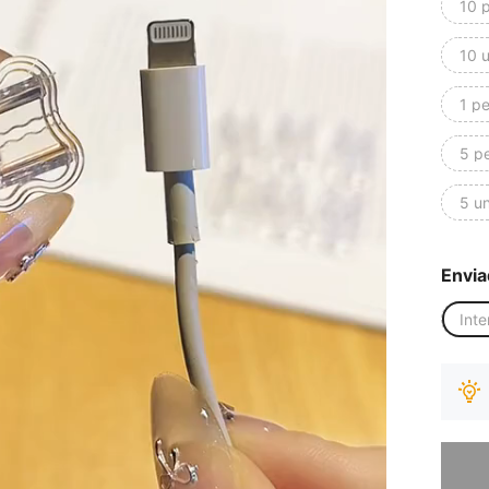
10 
10 
1 p
5 p
5 u
Envia
Inte
Desculp