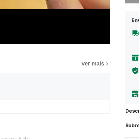
Env
Ver mais
Descr
Sobre
dupla)
e camada dupla)