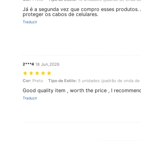
Já é a segunda vez que compro esses produtos. 
proteger os cabos de celulares.
Traduzir
2***4
18 Jun,2026
Cor: Preto, Tipo de Estilo: 5 unidades (padrão de onda de camada ú
Cor:
Preto
Tipo de Estilo:
5 unidades (padrão de onda de
Good quality item , worth the price , I recommen
Traduzir