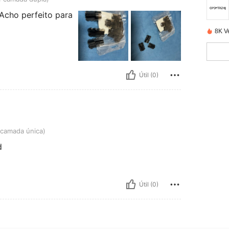
Acho perfeito para
8K V
Útil (0)
nica)
 camada única)
d
Útil (0)