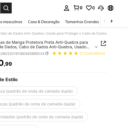
0
0
ar. Press Enter to select.
s masculinas
Casa & Decoração
Tamanhos Grandes
Joias e acessó
Cabo de Dados Anti-Quebra, Usado para Proteger o Cabo de Dados.
as de Manga Protetora Preta Anti-Quebra para
de Dados, Cabo de Dados Anti-Quebra, Usado
roteger o Cabo de Dados.
w260320191580945865034
(2 Comentários)
0
,99
ICE AND AVAILABILITY
de Estilo
eça (padrão de onda de camada dupla)
eças (padrão de onda de camada dupla)
unidades (padrão de onda de camada dupla)