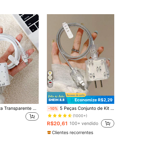
13
Economize R$2,29
Capa Protetora Transparente com Bolinhas Pretas de 5 Peças para Carregador, Compatível com Carregadores Apple de 20W, Inclui Cobertura Completa de Plugue e Mangas para Cabos. Escolha Ideal de Presente, Estilosa, Prática, Resistente a Manchas e Anti-Quebra, Protetor de Cabo de Carregamento e Organizador de Cabos
5 Peças Conjunto de Kit de Carregador de Telefone com Design de Quadro de Onda de Laço de Metal Prateado (20W/18W), Inclui Protetor de Cabo de Carregamento, Tampa do Carregador, Protetor de Cabo de Carregamento Compatível, Acessórios de Carregador, Acessórios de Telefone
-10%
(1000+)
R$20,61
100+ vendido
Clientes recorrentes