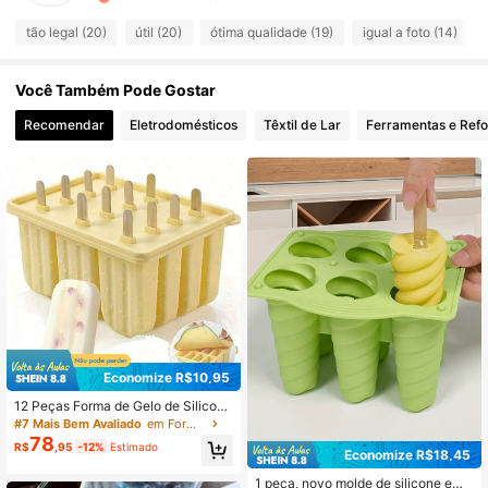
132 Seguidores
4,76
tão legal (20)
útil (20)
ótima qualidade (19)
igual a foto (14)
132 Seguidores
4,76
132 Seguidores
4,76
Você Também Pode Gostar
132 Seguidores
4,76
Recomendar
Eletrodomésticos
Têxtil de Lar
Ferramentas e Ref
132 Seguidores
4,76
132 Seguidores
4,76
Economize R$10,95
12 Peças Forma de Gelo de Silicon
e, Adequada para Sorvete Caseiro,
#7 Mais Bem Avaliado
em Forma para picolé
Molde Criativo de Casquinha de So
78
R$
,95
-12%
Estimado
rvete, Picolés e Cubos de Gelo DIY
Economize R$18,45
1 peça, novo molde de silicone em