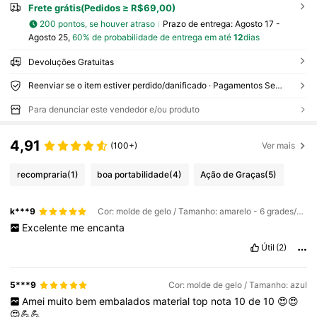
Frete grátis(Pedidos ≥ R$69,00)
200 pontos, se houver atraso
Prazo de entrega:
Agosto 17 -
Agosto 25,
60% de probabilidade de entrega em até
12
dias
Devoluções Gratuitas
Reenviar se o item estiver perdido/danificado · Pagamentos Seguros · Proteção de privacidade
Para denunciar este vendedor e/ou produto
4,91
(100+)
Ver mais
recompraria
(1)
boa portabilidade
(4)
Ação de Graças
(5)
k***9
Cor: molde de gelo / Tamanho: amarelo - 6 grades/50 varetas
Excelente
me
encanta
Útil
(2)
5***9
Cor: molde de gelo / Tamanho: azul
Amei
muito
bem
embalados
material
top
nota
10
de
10
😍😍
😍💪💪