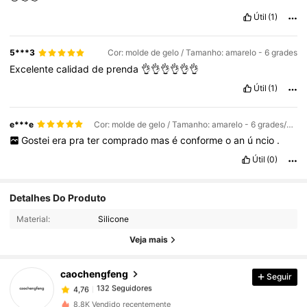
Útil
(1)
5***3
Cor: molde de gelo / Tamanho: amarelo - 6 grades
Excelente
calidad
de
prenda
👌👌👌👌👌👌
Útil
(1)
e***e
Cor: molde de gelo / Tamanho: amarelo - 6 grades/50 varetas
Gostei
era
pra
ter
comprado
mas
é
conforme
o
an
ú
ncio
.
Útil
(0)
Detalhes Do Produto
132 Seguidores
4,76
Material:
Silicone
132 Seguidores
4,76
Veja mais
132 Seguidores
4,76
132 Seguidores
4,76
caochengfeng
Seguir
132 Seguidores
4,76
8.8K Vendido recentemente