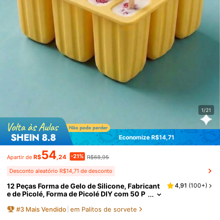
1/21
Economize R$14,71
54
-21%
R$
,24
R$68,95
Apartir de
Desconto aleatório R$14,71 de desconto
12 Peças Forma de Gelo de Silicone, Fabricant
4,91
(
100+
)
e de Picolé, Forma de Picolé DIY com 50 P
alitos de Picolé
#
3
Mais Vendido
em Palitos de sorvete