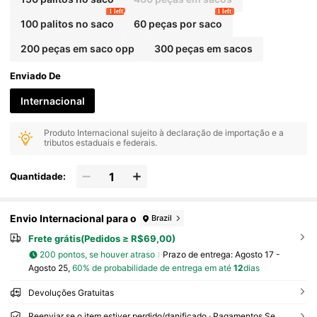
1 left
1 left
100 palitos no saco
60 peças por saco
200 peças em saco opp
300 peças em sacos
Enviado De
Internacional
Produto Internacional sujeito à declaração de importação e a
tributos estaduais e federais.
Quantidade:
Envio Internacional para o
Brazil
Frete grátis(Pedidos ≥ R$69,00)
200 pontos, se houver atraso
Prazo de entrega:
Agosto 17 -
Agosto 25,
60% de probabilidade de entrega em até
12
dias
Devoluções Gratuitas
Reenviar se o item estiver perdido/danificado · Pagamentos Seguros · Proteção de privacidade