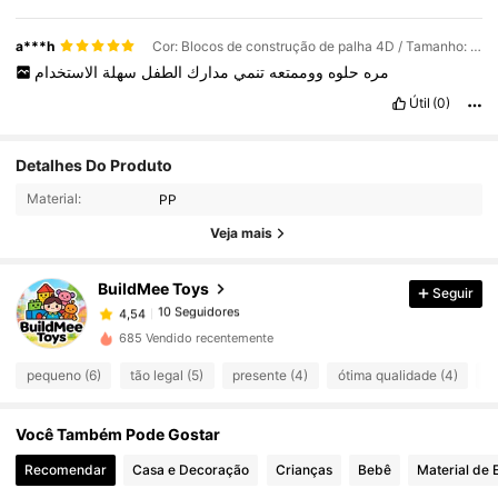
a***h
Cor: Blocos de construção de palha 4D / Tamanho: 150 palitos no saco
الاستخدام
سهلة
الطفل
مدارك
تنمي
ووممتعه
حلوه
مره
Útil
(0)
Detalhes Do Produto
10 Seguidores
4,54
Material:
PP
10 Seguidores
4,54
Veja mais
10 Seguidores
4,54
10 Seguidores
4,54
BuildMee Toys
Seguir
10 Seguidores
4,54
685 Vendido recentemente
10 Seguidores
4,54
pequeno (6)
tão legal (5)
presente (4)
ótima qualidade (4)
ig
10 Seguidores
4,54
10 Seguidores
4,54
Você Também Pode Gostar
10 Seguidores
4,54
Recomendar
Casa e Decoração
Crianças
Bebê
Material de E
10 Seguidores
4,54