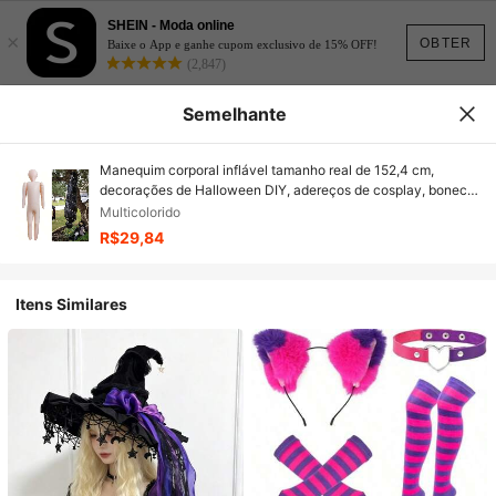
SHEIN - Moda online
×
OBTER
Baixe o App e ganhe cupom exclusivo de 15% OFF!
(2,847)
Semelhante
Manequim corporal inflável tamanho real de 152,4 cm,
decorações de Halloween DIY, adereços de cosplay, boneco
inflável perfeito para se vestir e fantasiar, Natal, Halloween,
Multicolorido
Dia de Ação de Graças, Presente de Halloween, Outono,
R$29,84
Natal
Itens Similares