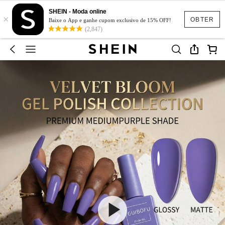
SHEIN - Moda online
×
OBTER
Baixe o App e ganhe cupom exclusivo de 15% OFF!
(2,847)