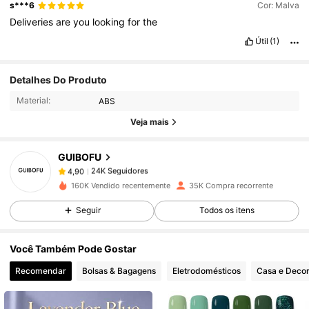
s***6
Cor: Malva
Deliveries
are
you
looking
for
the
Útil
(1)
24K Seguidores
4,90
Detalhes Do Produto
Material:
ABS
24K Seguidores
4,90
Veja mais
GUIBOFU
24K Seguidores
4,90
d***o
pago
1 dia atrás
160K Vendido recentemente
35K Compra recorrente
24K Seguidores
4,90
Seguir
Todos os itens
Você Também Pode Gostar
24K Seguidores
4,90
Recomendar
Bolsas & Bagagens
Eletrodomésticos
Casa e Deco
24K Seguidores
4,90