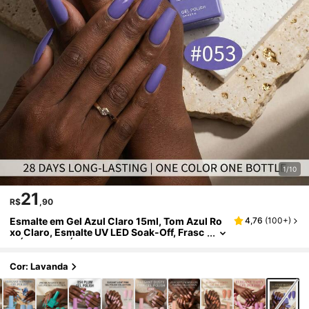
1/10
21
R$
,90
Esmalte em Gel Azul Claro 15ml, Tom Azul Ro
4,76
(
100+
)
xo Claro, Esmalte UV LED Soak-Off, Frasc
o Único Cor Única, Qualidade Profissional
de Salão de Unhas, Longa Duração, Estilo Ro
mântico de Primavera, Suprimentos de Cuida
Cor: Lavanda
dos com as Unhas DIY para Casa, Óleo de Unh
a de Alto Brilho