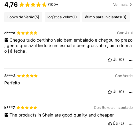
4,76
(100+)
Ver mais
Looks de Verão
(5)
logística veloz
(1)
ótimo para iniciantes
(3)
d***a
Cor: Azul
Chegou
tudo
certinho
veio
bem
embalado
e
chegou
no
prazo
,
gente
que
azul
lindo
é
um
esmalte
bem
grossinho
,
uma
dem
ã
o
j
á
fecha
.
Útil
(0)
8***3
Cor: Verde
Perfeito
Útil
(0)
k***7
Cor: Roxo acinzentado
The
products
in
Shein
are
good
quality
and
cheaper
Útil
(2)