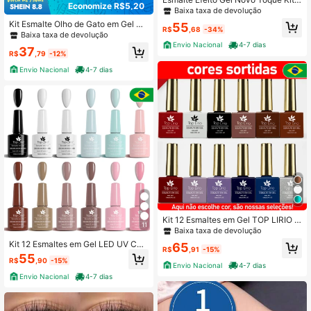
Economize R$5,20
2 Cores Tons Vermelho Nude Seca
Baixa taxa de devolução
Sem Cabine Manicure Pedicure La
Kit Esmalte Olho de Gato em Gel M
55
nçamento
R$
,68
-34%
agnético 12ml LIRIO Reflexivo Glitte
Baixa taxa de devolução
r Unhas Manicure LED UV Cat Eye
Envio Nacional
4-7 dias
37
LANÇAMENTO Inverno
R$
,79
-12%
Envio Nacional
4-7 dias
Kit 12 Esmaltes em Gel TOP LIRIO L
11
ed Uv COLEÇÕES p/ Unhas Manicu
Baixa taxa de devolução
re 15ml
Kit 12 Esmaltes em Gel LED UV COL
65
R$
,91
-15%
EÇÕES para Unhas Manicure Zero
55
R$
,90
-15%
HEMA TPO DMPT 12ml
Envio Nacional
4-7 dias
Envio Nacional
4-7 dias