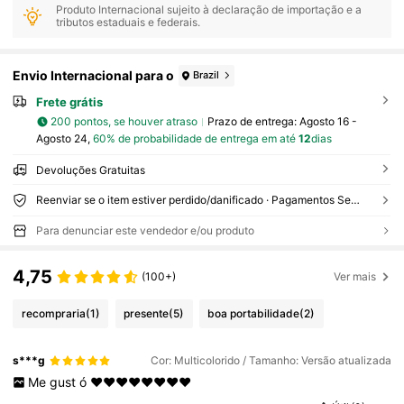
Produto Internacional sujeito à declaração de importação e a
tributos estaduais e federais.
Envio Internacional para o
Brazil
Frete grátis
200 pontos, se houver atraso
Prazo de entrega:
Agosto 16 -
Agosto 24,
60% de probabilidade de entrega em até
12
dias
Devoluções Gratuitas
Reenviar se o item estiver perdido/danificado · Pagamentos Seguros · Proteção de privacidade
Para denunciar este vendedor e/ou produto
4,75
(100+)
Ver mais
recompraria
(1)
presente
(5)
boa portabilidade
(2)
s***g
Cor: Multicolorido / Tamanho: Versão atualizada
Me
gust
ó
❤️❤️❤️❤️❤️❤️❤️❤️