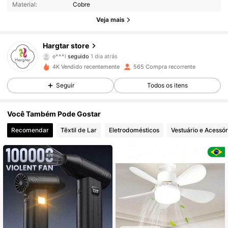
Material:
Cobre
95 Seguidores
4,84
Veja mais
95 Seguidores
4,84
Hargtar store
e***l
seguido
1 dia atrás
95 Seguidores
4,84
4K Vendido recentemente
565 Compra recorrente
Seguir
Todos os itens
95 Seguidores
4,84
Você Também Pode Gostar
95 Seguidores
4,84
Recomendar
Têxtil de Lar
Eletrodomésticos
Vestuário e Acessór
95 Seguidores
4,84
95 Seguidores
4,84
95 Seguidores
4,84
95 Seguidores
4,84