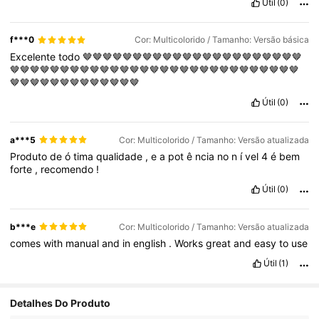
Útil
(0)
f***0
Cor: Multicolorido / Tamanho: Versão básica
Excelente
todo
🤎🤎🤎🤎🤎🤎🤎🤎🤎🤎🤎🤎🤎🤎🤎🤎🤎🤎🤎🤎🤎🤎
🤎🤎🤎🤎🤎🤎🤎🤎🤎🤎🤎🤎🤎🤎🤎🤎🤎🤎🤎🤎🤎🤎🤎🤎🤎🤎🤎🤎🤎
🤎🤎🤎🤎🤎🤎🤎🤎🤎🤎🤎🤎🤎
Útil
(0)
a***5
Cor: Multicolorido / Tamanho: Versão atualizada
Produto
de
ó
tima
qualidade
,
e
a
pot
ê
ncia
no
n
í
vel
4
é
bem
forte
,
recomendo
!
Útil
(0)
b***e
Cor: Multicolorido / Tamanho: Versão atualizada
comes
with
manual
and
in
english
.
Works
great
and
easy
to
use
Útil
(1)
95 Seguidores
4,84
Detalhes Do Produto