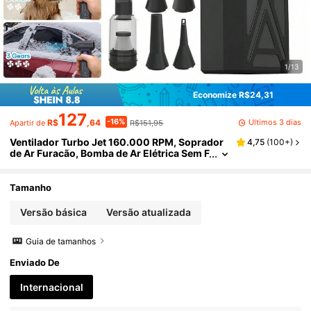
1/13
Economize R$24,31
127
-16%
Últimos 3 dias
R$
,64
R$151,95
Apartir de
Ventilador Turbo Jet 160.000 RPM, Soprador
4,75
(
100+
)
de Ar Furacão, Bomba de Ar Elétrica Sem F
io, Motor Sem Escovas de 4 Velocidades,
Kit de Múltiplos Bicos com Luz LED
Tamanho
Versão básica
Versão atualizada
Guia de tamanhos
Enviado De
Internacional