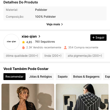
Detalhes Do Produto
Material:
Poliéster
760 Seguidores
4,85
Composição:
100% Poliéster
Veja mais
760 Seguidores
4,85
xiao qian
Seguir
760 Seguidores
4,85
2.3K Vendido recentemente
354 Compra recorrente
ótima qualidade (200+)
linda (200+)
alta pigmentação (200+)
ó
760 Seguidores
4,85
Você Também Pode Gostar
760 Seguidores
4,85
Recomendar
Jóias & Relógios
Sapato
Bolsas & Bagagens
Esp
760 Seguidores
4,85
760 Seguidores
4,85