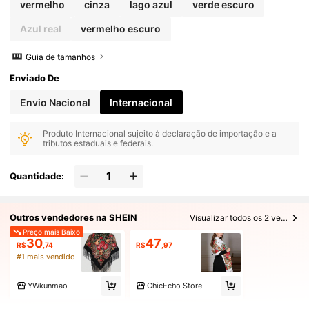
vermelho
cinza
lago azul
verde escuro
Azul real
vermelho escuro
Guia de tamanhos
Enviado De
Envio Nacional
Internacional
Produto Internacional sujeito à declaração de importação e a
tributos estaduais e federais.
Quantidade:
Outros vendedores na SHEIN
Visualizar todos os 2 vendedores
Preço mais Baixo
30
47
R$
,74
R$
,97
#1 mais vendido
YWkunmao
ChicEcho Store