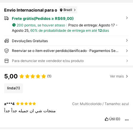
Envio Internacional para o
Brazil
Frete grátis(Pedidos ≥ R$69,00)
200 pontos, se houver atraso
Prazo de entrega:
Agosto 17 -
Agosto 25,
60% de probabilidade de entrega em até
12
dias
Devoluções Gratuitas
Reenviar se o item estiver perdido/danificado · Pagamentos Seguros · Proteção de privacidade
Para denunciar este vendedor e/ou produto
5,00
(1)
Ver mais
linda
(1)
a***4
Cor: Multicolorido / Tamanho: azul
منتجات
شي
ان
جميله
جداً
جداً
Útil
(0)