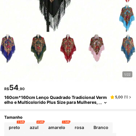
1/22
54
R$
,90
160cm*160cm Lenço Quadrado Tradicional Verm
5,00
(
1
)
elho e Multicolorido Plus Size para Mulheres,
Lenço Quente e da Moda com Decoração de B
orla para Inverno, Essencial para Viagens, Toalha
de Praia
Tamanho
3 left
4 left
5 left
preto
azul
amarelo
rosa
Branco