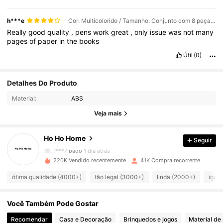
h***e
Cor: Multicolorido / Tamanho: Conjunto com 8 peças - 4 cadernos + 4 canetas
Really
good
quality
,
pens
work
great
,
only
issue
was
not
many
pages
of
paper
in
the
books
Útil
(0)
2.1K Seguidores
4,87
Detalhes Do Produto
Material:
ABS
2.1K Seguidores
4,87
Veja mais
Ho Ho Home
Seguir
2.1K Seguidores
4,87
f***7
pago
1 dia atrás
220K Vendido recentemente
41K Compra recorrente
2.1K Seguidores
4,87
ótima qualidade (4000+)
tão legal (3000+)
linda (2000+)
igual
Você Também Pode Gostar
2.1K Seguidores
4,87
Recomendar
Casa e Decoração
Brinquedos e jogos
Material de 