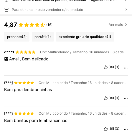
Para denunciar este vendedor e/ou produto
4,87
(16)
Ver mais
presente
(2)
portátil
(1)
excelente grau de qualidade
(1)
c***1
Cor: Multicolorido / Tamanho: 16 unidades - 8 cadernos + 8 canetas
Amei
,
Bem
delicado
Útil
(3)
f***j
Cor: Multicolorido / Tamanho: 16 unidades - 8 cadernos + 8 canetas
Bom
para
lembrancinhas
Útil
(0)
f***j
Cor: Multicolorido / Tamanho: 16 unidades - 8 cadernos + 8 canetas
Bem
bonitos
para
lembrancinhas
Útil
(0)