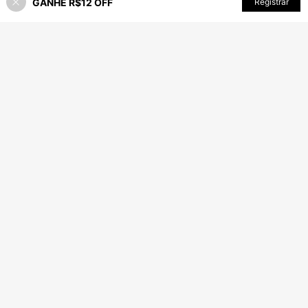
GANHE R$12 OFF
ADICIONAR AO CARRINHO
Registrar
20% OFF!